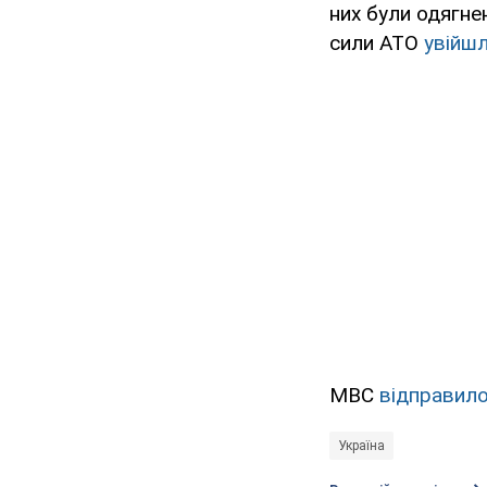
них були одягне
сили АТО
увійш
МВС
відправил
Україна