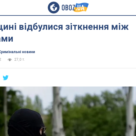
ині відбулися зіткнення між
ами
Кримінальні новини
2
27,0 т.