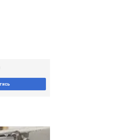
!
тись