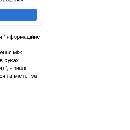
и "Інформаційне
нення між
в руках
) ", - пише
і в місті, і за