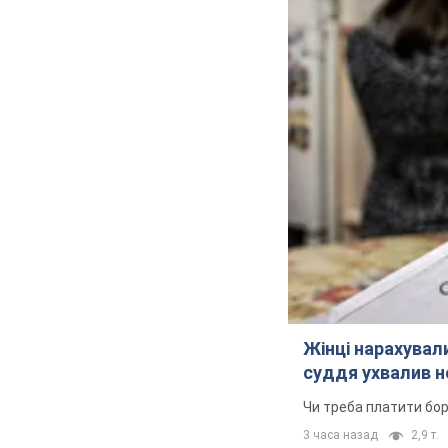
Жінці нарахували
суддя ухвалив н
Чи треба платити бо
3 часа назад
2,9 т.