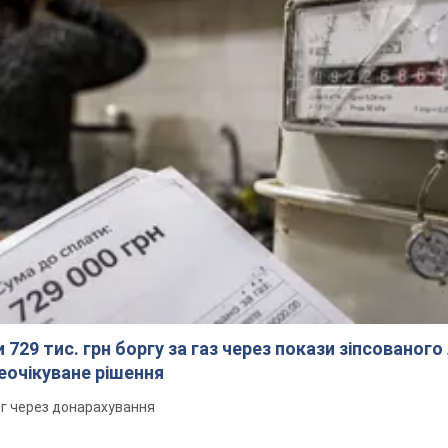
 729 тис. грн боргу за газ через покази зіпсованого
еочікуване рішення
рг через донарахування