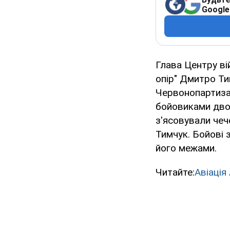
Google
Глава Центру ві
опір" Дмитро Ти
Червонопартизан
бойовиками двох
з'ясовували чече
Тимчук. Бойові з
його межами.
Читайте:
Авіація