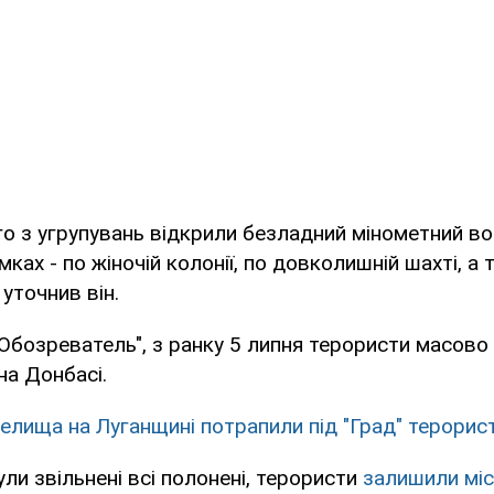
о з угрупувань відкрили безладний мінометний во
ках - по жіночій колонії, по довколишній шахті, а 
уточнив він.
Обозреватель", з ранку 5 липня терористи масово
на Донбасі.
селища на Луганщині потрапили під "Град" терорис
ули звільнені всі полонені, терористи
залишили мі