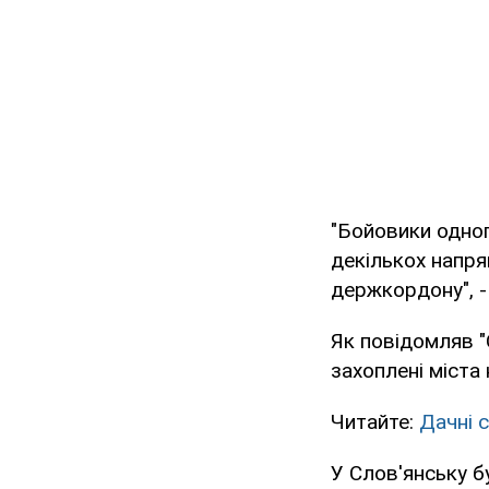
"Бойовики одног
декількох напрям
держкордону", - 
Як повідомляв "
захоплені міста 
Читайте:
Дачні 
У Слов'янську б