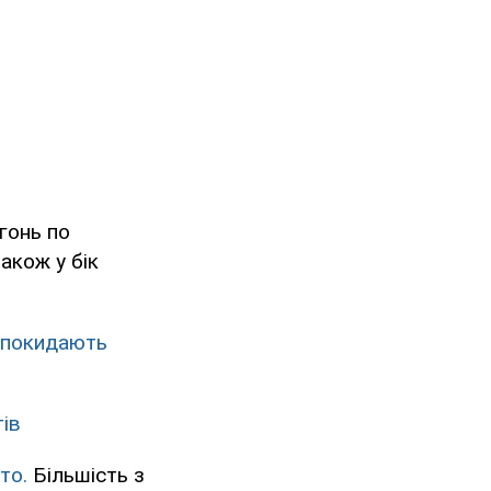
гонь по
також у бік
покидають
тів
сто.
Більшість з