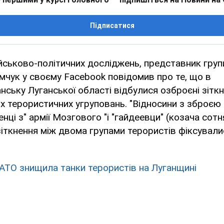
Підписатися
йськово-політичних досліджень, представник груп
мчук у своєму Facebook повідомив про те, що в
ську Луганської області відбулися озброєні зітк
 терористичних угруповань. "Відносини з зброєю 
нці з" армії Мозгового "і "гайдеевци" (козача сотня
іткнення між двома групами терористів фіксувалися 
 АТО знищила танки терористів на Луганщині