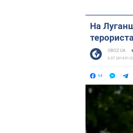
На Луганщ
терорист
OBOZ.UA
6.07.2014 01:0
54