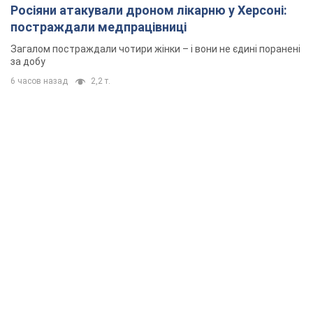
Росіяни атакували дроном лікарню у Херсоні:
постраждали медпрацівниці
Загалом постраждали чотири жінки – і вони не єдині поранені
за добу
6 часов назад
2,2 т.