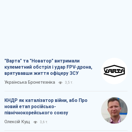
"Варта" та "Новатор" витримали
кулеметний обстріл і удар FPV-дрона,
врятувавши життя офіцеру ЗСУ
Українська Бронетехніка
3,5 т.
КНДР як каталізатор війни, або Про
новий етап російсько-
північнокорейського союзу
Олексій Кущ
3,6 т.