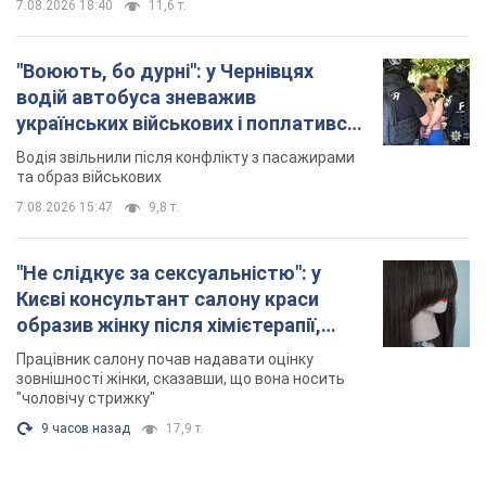
7.08.2026 18:40
11,6 т.
"Воюють, бо дурні": у Чернівцях
водій автобуса зневажив
українських військових і поплатився.
Відео
Водія звільнили після конфлікту з пасажирами
та образ військових
7.08.2026 15:47
9,8 т.
"Не слідкує за сексуальністю": у
Києві консультант салону краси
образив жінку після хімієтерапії,
розгорівся скандал. Фото
Працівник салону почав надавати оцінку
зовнішності жінки, сказавши, що вона носить
"чоловічу стрижку"
9 часов назад
17,9 т.