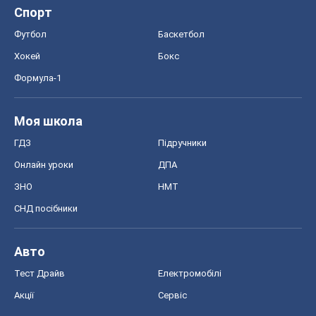
Спорт
Футбол
Баскетбол
Хокей
Бокс
Формула-1
Моя школа
ГДЗ
Підручники
Онлайн уроки
ДПА
ЗНО
НМТ
СНД посібники
Авто
Тест Драйв
Електромобілі
Акції
Сервіс