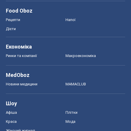
Food Oboz
Рецепти
Напої
Дієти
Економіка
Ринки та компанії
Макроекономіка
MedOboz
Новини медицини
MAMACLUB
Шоу
Афіша
Плітки
Краса
Мода
Жіночий журнал