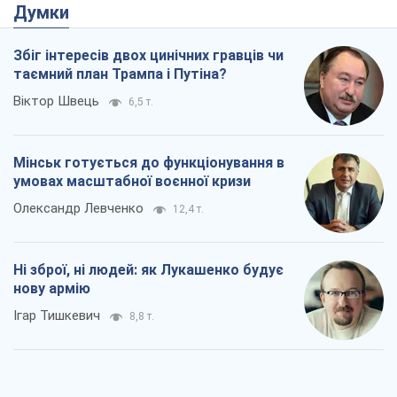
Думки
Збіг інтересів двох цинічних гравців чи
таємний план Трампа і Путіна?
Віктор Швець
6,5 т.
Мінськ готується до функціонування в
умовах масштабної воєнної кризи
Олександр Левченко
12,4 т.
Ні зброї, ні людей: як Лукашенко будує
нову армію
Ігар Тишкевич
8,8 т.