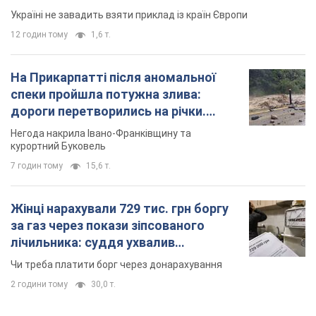
Україні не завадить взяти приклад із країн Європи
12 годин тому
1,6 т.
На Прикарпатті після аномальної
спеки пройшла потужна злива:
дороги перетворились на річки.
Відео
Негода накрила Івано-Франківщину та
курортний Буковель
7 годин тому
15,6 т.
Жінці нарахували 729 тис. грн боргу
за газ через покази зіпсованого
лічильника: суддя ухвалив
неочікуване рішення
Чи треба платити борг через донарахування
2 години тому
30,0 т.