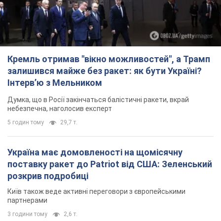
Кремль отримав "вікно можливостей", а Трамп
залишився майже без ракет: як бути Україні?
Інтерв’ю з Мельником
Думка, що в Росії закінчаться балістичні ракети, вкрай
небезпечна, наголосив експерт
5 годин тому
29,7 т.
Україна має домовленості на щомісячну
поставку ракет до Patriot від США: Зеленський
розкрив подробиці
Київ також веде активні переговори з європейськими
партнерами
3 години тому
2,6 т.