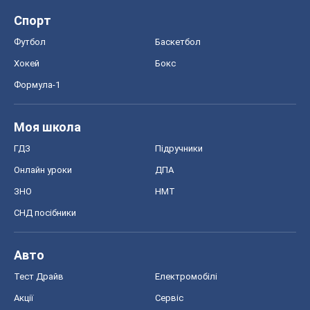
Спорт
Футбол
Баскетбол
Хокей
Бокс
Формула-1
Моя школа
ГДЗ
Підручники
Онлайн уроки
ДПА
ЗНО
НМТ
СНД посібники
Авто
Тест Драйв
Електромобілі
Акції
Сервіс