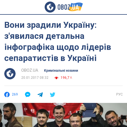
Вони зрадили Україну:
з'явилася детальна
інфографіка щодо лідерів
сепаратистів в Україні
OBOZ.UA
Кримінальні новини
20.01.2017 08:32
196,7 т.
269
РУС