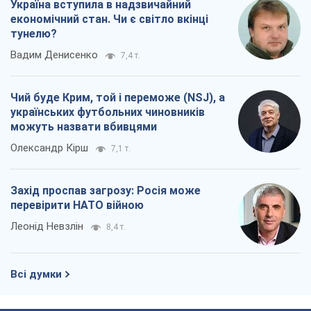
Олександр Кірш
7,1 т.
Захід проспав загрозу: Росія може
перевірити НАТО війною
Леонід Невзлін
8,4 т.
Всі думки
Про компанію
Команда
Правова інформація
Політика конфіденційності
Реклама на сайті
Документи
Редакційна політика
Журналісти OBOZ.UA на місці