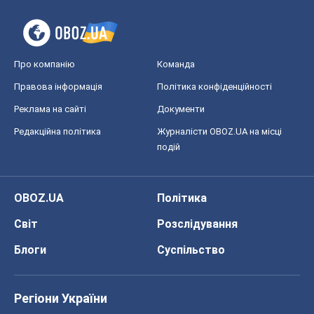
подій
OBOZ.UA
Політика
Світ
Розслідування
Блоги
Суспільство
Регіони України
Київ
Харків
Запоріжжя
Дніпро
Черкаси
Спорт
Футбол
Баскетбол
Хокей
Бокс