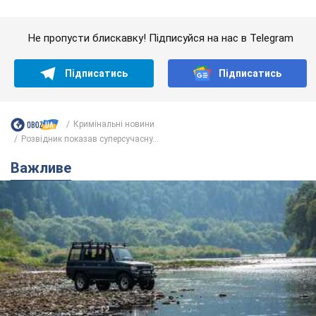
Важливе
Значні штрафи і спеціальні полігони: як
проблему джипінгу вирішують за кордоном
Україні не завадить взяти приклад із країн Європи
8.08.2026 05:10
2,5 т.
На Прикарпатті після аномальної