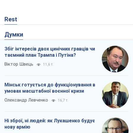
Віктор Швець
11,6 т.
Мінськ готується до функціонування в
умовах масштабної воєнної кризи
Олександр Левченко
16,7 т.
Ні зброї, ні людей: як Лукашенко будує
нову армію
Ігар Тишкевич
14,2 т.