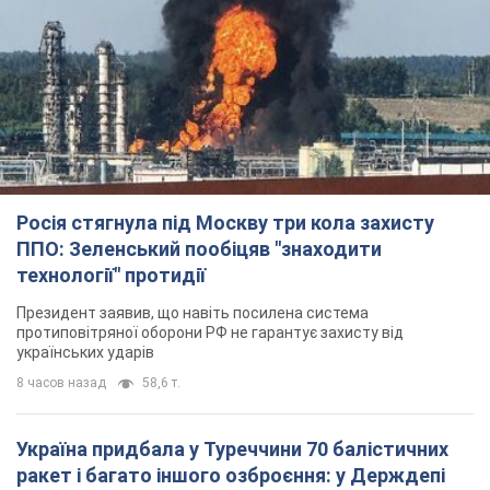
Росія стягнула під Москву три кола захисту
ППО: Зеленський пообіцяв "знаходити
технології" протидії
Президент заявив, що навіть посилена система
протиповітряної оборони РФ не гарантує захисту від
українських ударів
8 часов назад
58,6 т.
Україна придбала у Туреччини 70 балістичних
ракет і багато іншого озброєння: у Держдепі
США оприлюднили список
Держдеп вже поставив до відома американський Конгрес
9 часов назад
12,2 т.
"Нас почули на одне вухо": у містах України 24-й
день поспіль тривають мітинги на підтримку
Федорова. Фото і відео