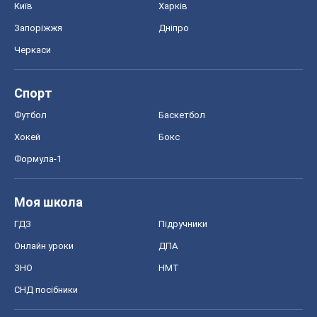
Формула-1
Моя школа
ГДЗ
Підручники
Онлайн уроки
ДПА
ЗНО
НМТ
СНД посібники
Авто
Тест Драйв
Електромобілі
Акції
Сервіс
Food Oboz
Рецепти
Напої