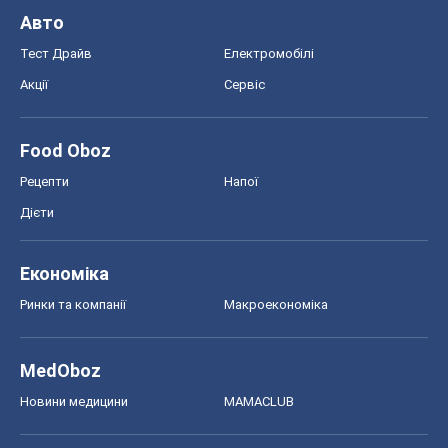
Дієти
Економіка
Ринки та компанії
Макроекономіка
MedOboz
Новини медицини
MAMACLUB
Шоу
Афіша
Плітки
Краса
Мода
Жіночий журнал