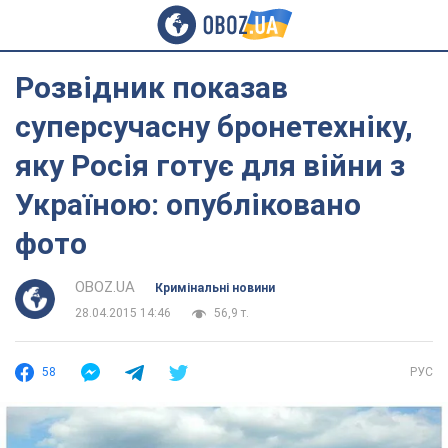
Розвідник показав
суперсучасну бронетехніку,
яку Росія готує для війни з
Україною: опубліковано
фото
OBOZ.UA
Кримінальні новини
28.04.2015 14:46
56,9 т.
58
РУС