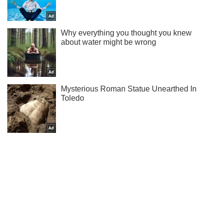
Не пропусти блискавку! Підписуйся на нас в Telegram
Підписатись
Підписатись
Кримінальні новини
Розвідник показав суперсучасну...