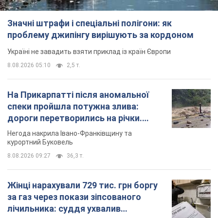
спеки пройшла потужна злива:
дороги перетворились на річки.
Відео
Негода накрила Івано-Франківщину та
курортний Буковель
8.08.2026 09:27
36,3 т.
Жінці нарахували 729 тис. грн боргу
за газ через покази зіпсованого
лічильника: суддя ухвалив
неочікуване рішення
Чи треба платити борг через донарахування
8.08.2026 14:43
31,8 т.