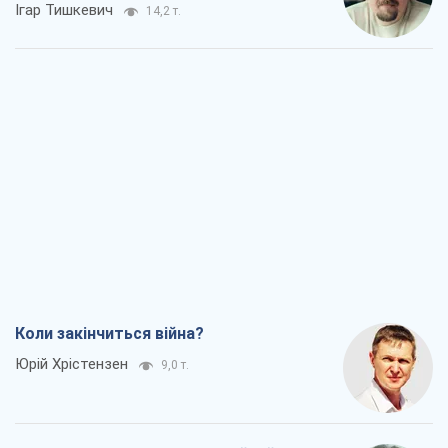
Коли закінчиться війна?
Юрій Хрістензен
9,0 т.
Україна вступила в надзвичайний
економічний стан. Чи є світло вкінці
тунелю?
Вадим Денисенко
7,4 т.
Чий буде Крим, той і переможе (NSJ), а
українських футбольних чиновників
можуть назвати вбивцями