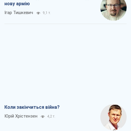
нову армію
Ігар Тишкевич
9,1 т.
Коли закінчиться війна?
Юрій Хрістензен
4,2 т.