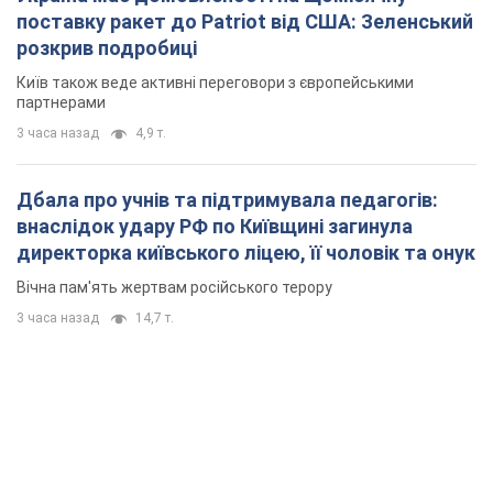
поставку ракет до Patriot від США: Зеленський
розкрив подробиці
Київ також веде активні переговори з європейськими
партнерами
3 часа назад
4,9 т.
Дбала про учнів та підтримувала педагогів:
внаслідок удару РФ по Київщині загинула
директорка київського ліцею, її чоловік та онук
Вічна пам'ять жертвам російського терору
3 часа назад
14,7 т.