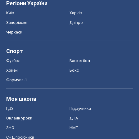
Регіони України
Київ
Харків
Запоріжжя
Дніпро
Черкаси
Спорт
Футбол
Баскетбол
Хокей
Бокс
Формула-1
Моя школа
ГДЗ
Підручники
Онлайн уроки
ДПА
ЗНО
НМТ
СНД посібники