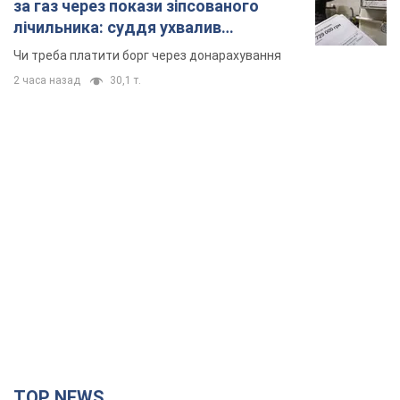
за газ через покази зіпсованого
лічильника: суддя ухвалив
неочікуване рішення
Чи треба платити борг через донарахування
2 часа назад
30,1 т.
TOP NEWS