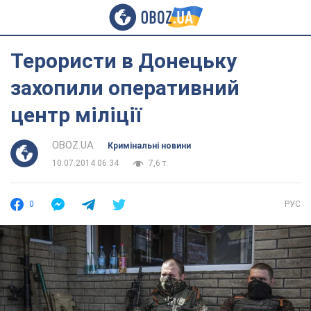
Терористи в Донецьку
захопили оперативний
центр міліції
OBOZ.UA
Кримінальні новини
10.07.2014 06:34
7,6 т.
0
РУС