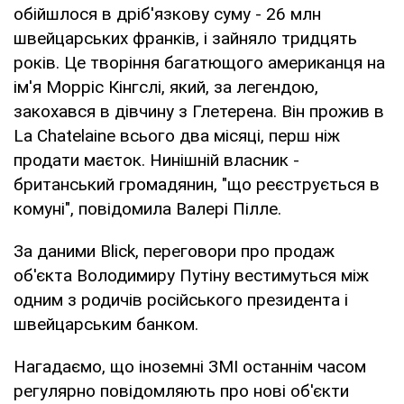
обійшлося в дріб'язкову суму - 26 млн
швейцарських франків, і зайняло тридцять
років. Це творіння багатющого американця на
ім'я Морріс Кінгслі, який, за легендою,
закохався в дівчину з Глетерена. Він прожив в
La Chatelaine всього два місяці, перш ніж
продати маєток. Нинішній власник -
британський громадянин, "що реєструється в
комуні", повідомила Валері Пілле.
За даними Blick, переговори про продаж
об'єкта Володимиру Путіну вестимуться між
одним з родичів російського президента і
швейцарським банком.
Нагадаємо, що іноземні ЗМІ останнім часом
регулярно повідомляють про нові об'єкти