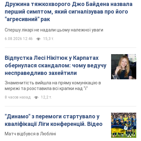
Дружина тяжкохворого Джо Байдена назвала
перший симптом, який сигналізував про його
"агресивний" рак
Спершу лікарі не надали цьому належної уваги
6.08.2026 12:46
15,3 т.
Відпустка Лесі Нікітюк у Карпатах
обернулася скандалом: чому ведучу
несправедливо захейтили
Знаменитість вийшла на пряму комунікацію в
мережі та розставила всі крапки над "і"
8 часов назад
12,2 т.
"Динамо" з перемоги стартувало у
кваліфікації Ліги конференцій. Відео
Матч відбувся в Любліні