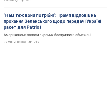
час назад
873
"Нам теж вони потрібні": Трамп відповів на
прохання Зеленського щодо передачі Україні
ракет для Patriot
Американські запаси окремих боєприпасів обмежені
39 минут назад
219