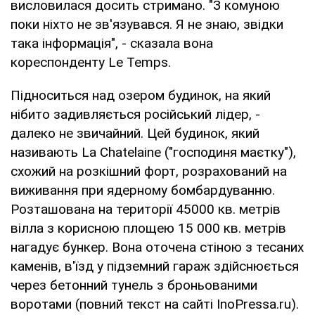
висловилася досить стримано. "З комуною
поки ніхто не зв'язувався. Я не знаю, звідки
така інформація", - сказала вона
кореспонденту Le Temps.
Підноситься над озером будинок, на який
нібито задивляється російський лідер, -
далеко не звичайний. Цей будинок, який
називають La Chatelaine ("господиня маєтку"),
схожий на розкішний форт, розрахований на
виживання при ядерному бомбардуванню.
Розташована на території 45000 кв. метрів
вілла з корисною площею 15 000 кв. метрів
нагадує бункер. Вона оточена стіною з тесаних
каменів, в'їзд у підземний гараж здійснюється
через бетонний тунель з броньованими
воротами (повний текст на сайті InoPressa.ru).