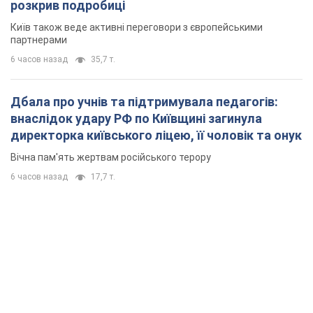
розкрив подробиці
Київ також веде активні переговори з європейськими
партнерами
6 часов назад
35,7 т.
Дбала про учнів та підтримувала педагогів:
внаслідок удару РФ по Київщині загинула
директорка київського ліцею, її чоловік та онук
Вічна пам'ять жертвам російського терору
6 часов назад
17,7 т.