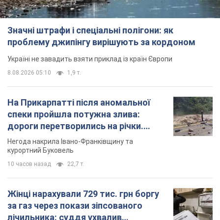
Значні штрафи і спеціальні полігони: як
проблему джипінгу вирішують за кордоном
Україні не завадить взяти приклад із країн Європи
8.08.2026 05:10
1,9 т.
На Прикарпатті після аномальної
спеки пройшла потужна злива:
дороги перетворились на річки.
Відео
Негода накрила Івано-Франківщину та
курортний Буковель
10 часов назад
22,7 т.
Жінці нарахували 729 тис. грн боргу
за газ через покази зіпсованого
лічильника: суддя ухвалив