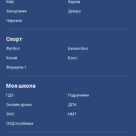
Київ
Харків
Запоріжжя
Дніпро
Черкаси
Спорт
Футбол
Баскетбол
Хокей
Бокс
Формула-1
Моя школа
ГДЗ
Підручники
Онлайн уроки
ДПА
ЗНО
НМТ
СНД посібники