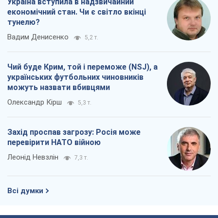
Україна вступила в надзвичайний
економічний стан. Чи є світло вкінці
тунелю?
Вадим Денисенко
5,2 т.
Чий буде Крим, той і переможе (NSJ), а
українських футбольних чиновників
можуть назвати вбивцями
Олександр Кірш
5,3 т.
Захід проспав загрозу: Росія може
перевірити НАТО війною
Леонід Невзлін
7,3 т.
Всі думки