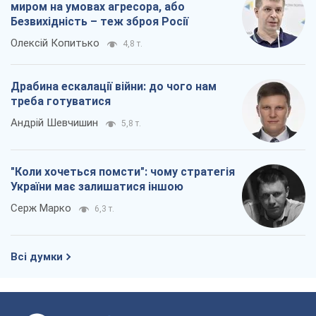
миром на умовах агресора, або
Безвихідність – теж зброя Росії
Олексій Копитько
4,8 т.
Драбина ескалації війни: до чого нам
треба готуватися
Андрій Шевчишин
5,8 т.
"Коли хочеться помсти": чому стратегія
України має залишатися іншою
Серж Марко
6,3 т.
Всі думки