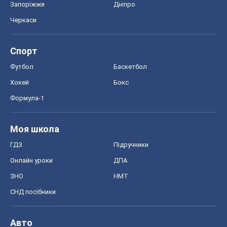
Запоріжжя
Дніпро
Черкаси
Спорт
Футбол
Баскетбол
Хокей
Бокс
Формула-1
Моя школа
ГДЗ
Підручники
Онлайн уроки
ДПА
ЗНО
НМТ
СНД посібники
Авто