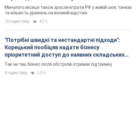
Минулого місяця також зросли втрати РФ у живій силі, танках
та кількість уражень на великій відстані
10 годин тому
4,7 т.
"Потрібні швидкі та нестандартні підходи":
Корецький пообіцяв надати бізнесу
пріоритетний доступ до наявних складських
приміщень
Так чи так, бізнес після обстрілів отримає підтримку
6 годин тому
1,0 т.