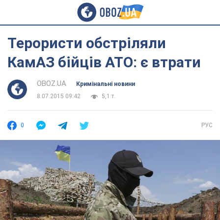
Терористи обстріляли
КамАЗ бійців АТО: є втрати
OBOZ.UA
Кримінальні новини
8.07.2015 09:42
5,1 т.
0
РУС