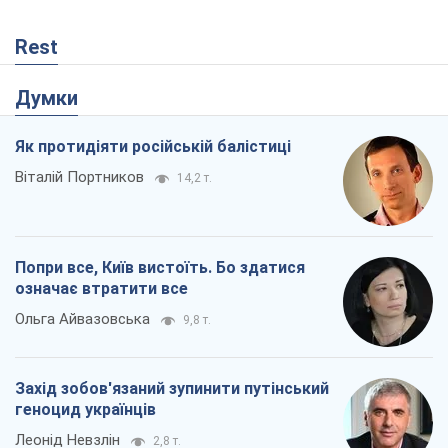
Rest
Думки
Як протидіяти російській балістиці
Віталій Портников
14,2 т.
Попри все, Київ вистоїть. Бо здатися
означає втратити все
Ольга Айвазовська
9,8 т.
Захід зобов'язаний зупинити путінський
геноцид українців
Леонід Невзлін
2,8 т.