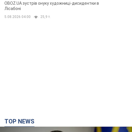
критику Дмитра Стуса та втечу в
OBOZ.UA зустрів онуку художниці-дисидентки в
Португалію з 5 дітьми
Лісабоні
5.08.2026 04:00
25,9 т.
TOP NEWS