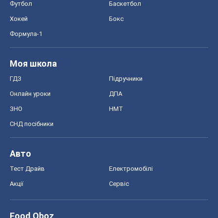
Футбол
Баскетбол
Хокей
Бокс
Формула-1
Моя школа
ГДЗ
Підручники
Онлайн уроки
ДПА
ЗНО
НМТ
СНД посібники
Авто
Тест Драйв
Електромобілі
Акції
Сервіс
Food Oboz