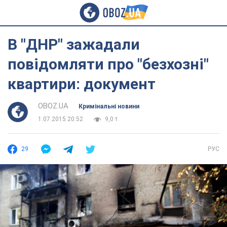
В "ДНР" зажадали
повідомляти про "безхозні"
квартири: документ
OBOZ.UA
Кримінальні новини
1.07.2015 20:52
9,0 т.
29
РУС