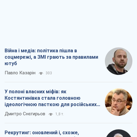
Війна і медіа: політика пішла в
соцмережі, а ЗМІ грають за правилами
ютуб
Павло Казарін
303
У полоні власних міфів: як
Костянтинівка стала головною
ідеологічною пасткою для російських
окупантів
Дмитро Снєгирьов
1,8 т.
Рекрутинг: оновлений і, схоже,