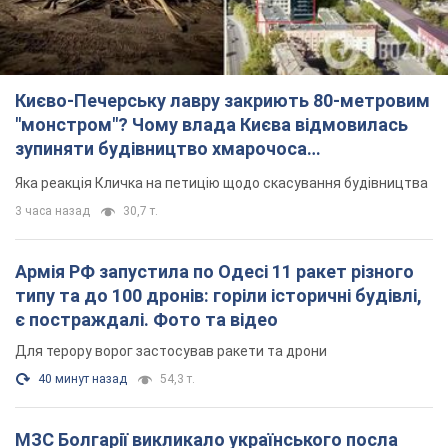
Києво-Печерську лавру закриють 80-метровим
"монстром"? Чому влада Києва відмовилась
зупиняти будівництво хмарочоса
"московського вірянина"
Яка реакція Кличка на петицію щодо скасування будівництва
3 часа назад
30,7 т.
Армія РФ запустила по Одесі 11 ракет різного
типу та до 100 дронів: горіли історичні будівлі,
є постраждалі. Фото та відео
Для терору ворог застосував ракети та дрони
40 минут назад
54,3 т.
МЗС Болгарії викликало українського посла