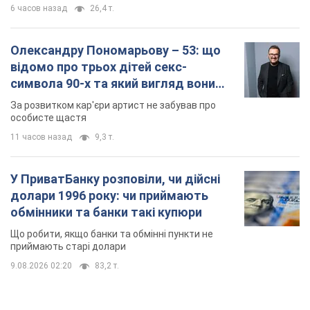
6 часов назад
26,4 т.
Олександру Пономарьову – 53: що
відомо про трьох дітей секс-
символа 90-х та який вигляд вони
мають
За розвитком кар'єри артист не забував про
особисте щастя
11 часов назад
9,3 т.
У ПриватБанку розповіли, чи дійсні
долари 1996 року: чи приймають
обмінники та банки такі купюри
Що робити, якщо банки та обмінні пункти не
приймають старі долари
9.08.2026 02:20
83,2 т.