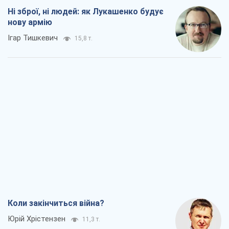
Ні зброї, ні людей: як Лукашенко будує
нову армію
Ігар Тишкевич
15,8 т.
Коли закінчиться війна?
Юрій Хрістензен
11,3 т.