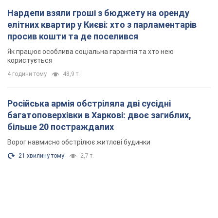
Нардепи взяли гроші з бюджету на оренду
елітних квартир у Києві: хто з парламентарів
просив кошти та де поселився
Як працює особлива соціальна гарантія та хто нею
користується
4 години тому
48,9 т.
Російська армія обстріляла дві сусідні
багатоповерхівки в Харкові: двоє загиблих,
більше 20 постраждалих
Ворог навмисно обстрілює житлові будинки
21 хвилину тому
2,7 т.