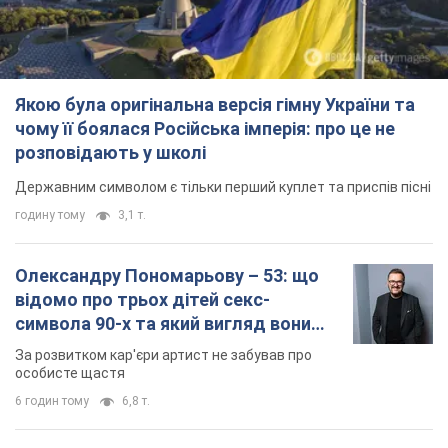
Якою була оригінальна версія гімну України та
чому її боялася Російська імперія: про це не
розповідають у школі
Державним символом є тільки перший куплет та приспів пісні
годину тому
3,1 т.
Олександру Пономарьову – 53: що
відомо про трьох дітей секс-
символа 90-х та який вигляд вони
мають
За розвитком кар'єри артист не забував про
особисте щастя
6 годин тому
6,8 т.