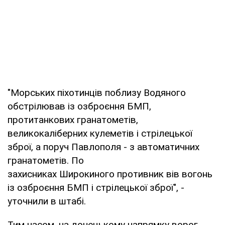
"Морських піхотинців поблизу Водяного
обстрілював із озброєння БМП,
протитанкових гранатометів,
великокаліберних кулеметів і стрілецької
зброї, а поруч Павлополя - з автоматичних
гранатометів. По
захисниках Широкиного противник вів вогонь
із озброєння БМП і стрілецької зброї", -
уточнили в штабі.
Тим часом, на донецькому напрямку ворог