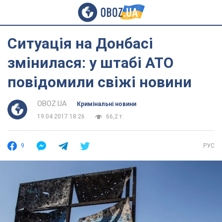
Ситуація на Донбасі
змінилася: у штабі АТО
повідомили свіжі новини
OBOZ.UA
Кримінальні новини
19.04.2017 18:26
66,2 т.
9
РУС