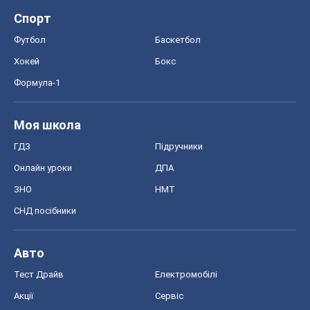
ГДЗ
Підручники
Онлайн уроки
ДПА
ЗНО
НМТ
СНД посібники
Авто
Тест Драйв
Електромобілі
Акції
Сервіс
Food Oboz
Рецепти
Напої
Дієти
Економіка