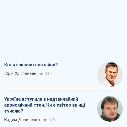
Коли закінчиться війна?
Юрій Хрістензен
11,4 т.
Україна вступила в надзвичайний
економічний стан. Чи є світло вкінці
тунелю?
Вадим Денисенко
9,2 т.
Чий буде Крим, той і переможе (NSJ), а
українських футбольних чиновників
можуть назвати вбивцями
Олександр Кірш
8,7 т.
Захід проспав загрозу: Росія може
перевірити НАТО війною