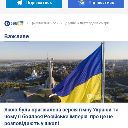
Якою була оригінальна версія гімну України та
чому її боялася Російська імперія: про це не
розповідають у школі
Державним символом є тільки перший куплет та приспів пісні
годину тому
3,3 т.
Олександру Пономарьову – 53: що
відомо про трьох дітей секс-
символа 90-х та який вигляд вони
мають
За розвитком кар'єри артист не забував про