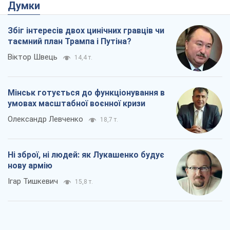
умовах масштабної воєнної кризи
Олександр Левченко
18,7 т.
Ні зброї, ні людей: як Лукашенко будує
нову армію
Ігар Тишкевич
15,8 т.