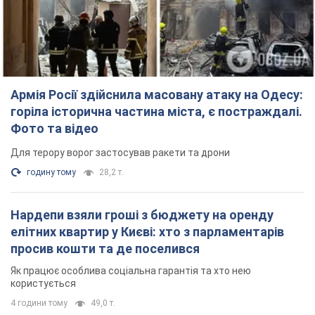
Для терору ворог застосував ракети та дрони
годину тому
28,2 т.
Нардепи взяли гроші з бюджету на оренду
елітних квартир у Києві: хто з парламентарів
просив кошти та де поселився
Як працює особлива соціальна гарантія та хто нею
користується
4 години тому
49,0 т.
Російська армія обстріляла дві сусідні
багатоповерхівки в Харкові: двоє загиблих,
більше 20 постраждалих
Ворог навмисно обстрілює житлові будинки
25 хвилин тому
2,8 т.