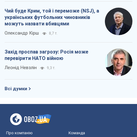
Леонід Невзлін
9,3 т.
Всі думки
Про компанію
Команда
Правова інформація
Політика конфіденційності
Реклама на сайті
Документи
Редакційна політика
Журналісти OBOZ.UA на місці
подій
OBOZ.UA
Політика