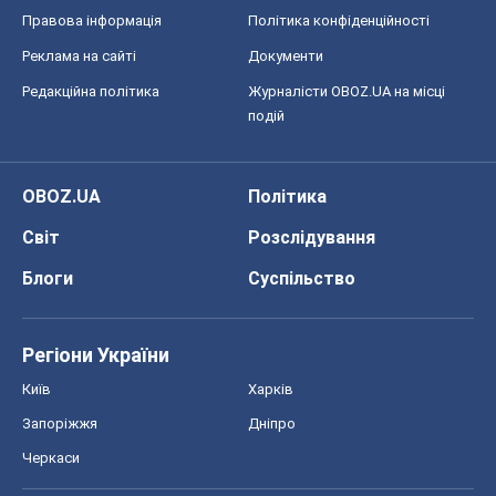
Світ
Розслідування
Блоги
Суспільство
Регіони України
Київ
Харків
Запоріжжя
Дніпро
Черкаси
Спорт
Футбол
Баскетбол
Хокей
Бокс
Формула-1
Моя школа