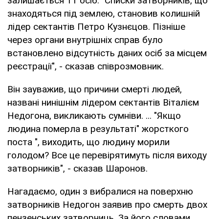
залишається 11 осіб. "Списки затворників, що
знаходяться під землею, становив колишній
лідер сектантів Петро Кузнєцов. Пізніше
через органи внутрішніх справ було
встановлено відсутність даних осіб за місцем
реєстрації", - сказав співрозмовник.
Він зауважив, що причини смерті людей,
названі нинішнім лідером сектантів Віталієм
Недогона, викликають сумніви. ... "Якщо
людина померла в результаті" жорсткого
поста ", виходить, що людину морили
голодом? Все це перевірятимуть після виходу
затворників", - сказав Шаронов.
Нагадаємо, один з вибралися на поверхню
затворників Недогон заявив про смерть двох
пензенських затворниць. За його словами,