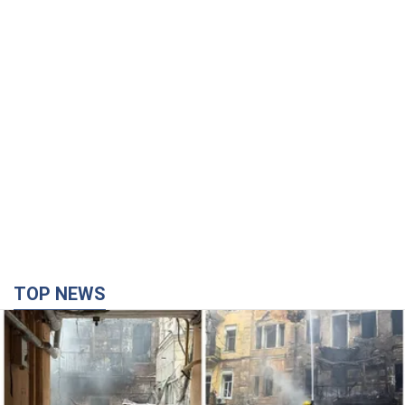
TOP NEWS
Армія Росії здійснила масовану атаку на Одесу:
горіла історична частина міста, є постраждалі.
Фото та відео