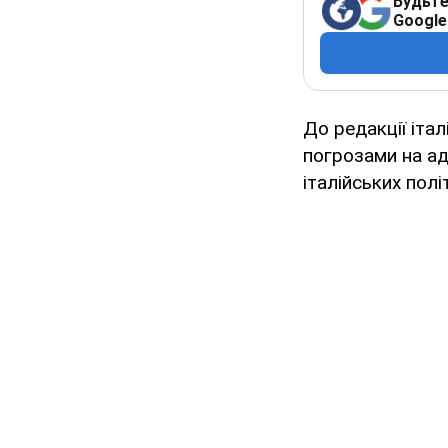
Будьте
Google
До редакції іта
погрозами на адр
італійських полі