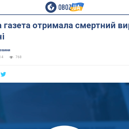
а газета отримала смертний в
і
новини
14
768