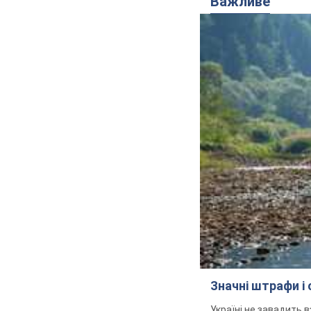
Важливе
Значні штрафи і
Україні не завадить в