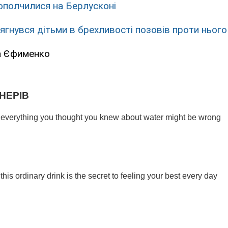
і ополчилися на Берлусконі
ягнувся дітьми в брехливості позовів проти нього
а Єфименко