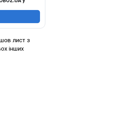
 OBOZ.UA у
йшов лист з
вох інших