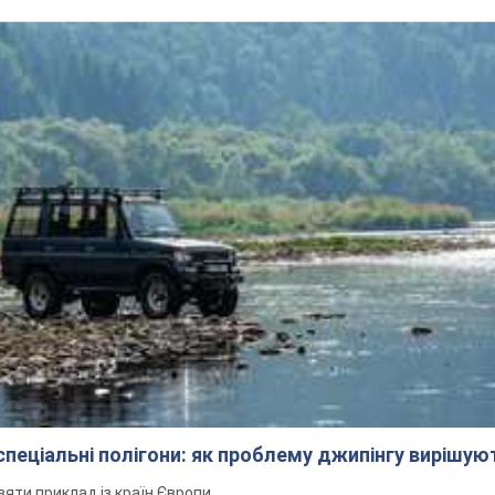
 спеціальні полігони: як проблему джипінгу вирішу
зяти приклад із країн Європи