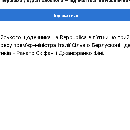
 першими у курсі головного — підпишіться на Новини на
Підписатися
лійського щоденника La Reppublica в п'ятницю при
есу прем'єр-міністра Італії Сільвіо Берлусконі і д
тиків - Ренато Скіфані і Джанфранко Фіні.