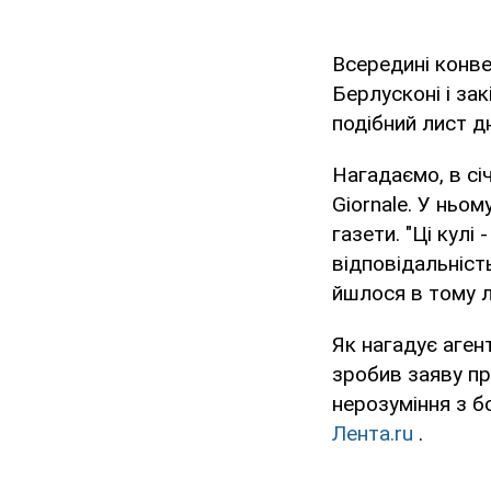
Всередині конве
Берлусконі і за
подібний лист дн
Нагадаємо, в сі
Giornale. У ньо
газети. "Ці кулі
відповідальність
йшлося в тому л
Як нагадує аген
зробив заяву пр
нерозуміння з бо
Лента.ru
.