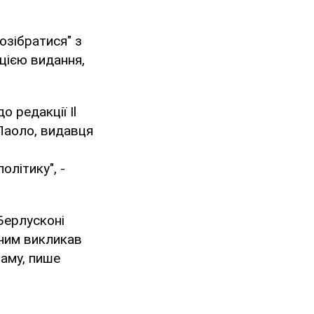
озібратися" з
ацією видання,
 редакції Il
 Паоло, видавця
олітику", -
Берлусконі
 чим викликав
ламу, пише