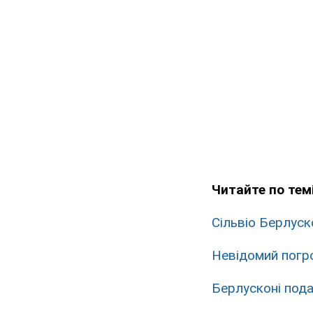
Читайте по темі
Сільвіо Берлуск
Невідомий погр
Берлусконі под