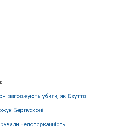
:
оні загрожують убити, як Бхутто
ожує Берлусконі
арували недоторканність