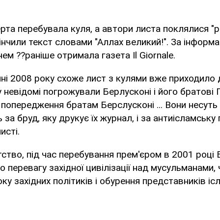
рта перебувала куля, а автори листа поклялися "р
кінчили текст словами "Аллах великий!". За інформ
ем ??раніше отримала газета Il Giornale.
чні 2008 року схоже лист з кулями вже приходило до
му невідомі погрожували Берлусконі і його братові
 - попередження братам Берслусконі ... Вони несуть
 за бруд, яку друкує їх журнал, і за антиісламську п
исті.
тство, під час перебування прем'єром в 2001 році 
о перевагу західної цивілізації над мусульманами,
ку західних політиків і обурення представників іс