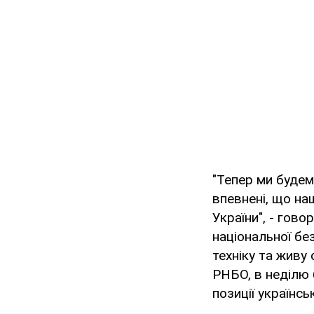
"Тепер ми будем
впевнені, що на
України", - гово
національної бе
техніку та живу 
РНБО, в неділю 
позиції українс