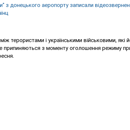
ги" з донецького аеропорту записали відеозвернен
аїнц
 між терористами і українськими військовими, які 
е припиняються з моменту оголошення режиму пр
ресня.