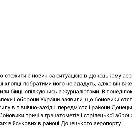
о стежити з новин за ситуацією в Донецькому аер
ші хлопці-побратими його не здадуть, адже він вж
рили бійці, спілкуючись з журналістами. В понеділо
зпеки і оборони України заявили, що бойовики стя
силу в північно-західні передмістя і райони Донец
бойовики тричі з гранатометів і стрілецької зброї
ьких військових в районі Донецького аеропорту.