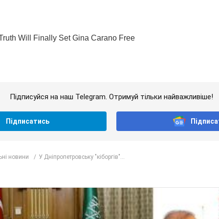
Підписуйся на наш Telegram. Отримуй тільки найважливіше!
Підписатись
Підписа
ьні новини
У Дніпропетровську "кіборгів"...