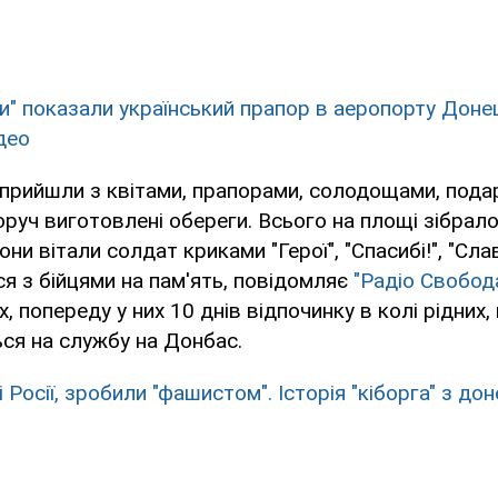
ги" показали український прапор в аеропорту Доне
део
прийшли з квітами, прапорами, солодощами, пода
руч виготовлені обереги. Всього на площі зібрало
ни вітали солдат криками "Герої", "Спасибі!", "Слава
 з бійцями на пам'ять, повідомляє
"Радіо Свобод
, попереду у них 10 днів відпочинку в колі рідних,
ся на службу на Донбас.
 Росії, зробили "фашистом". Історія "кіборга" з до