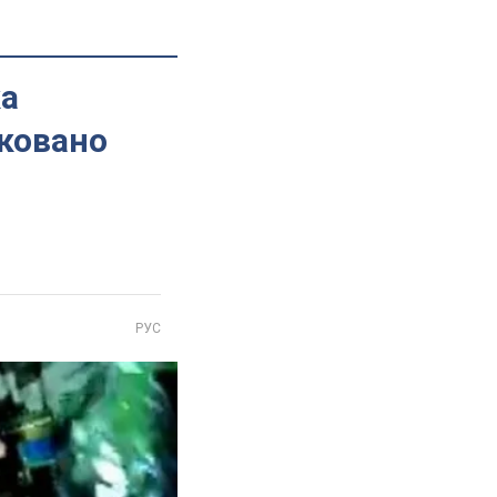
ка
іковано
РУС