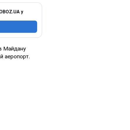
 OBOZ.UA у
їв Майдану
й аеропорт.