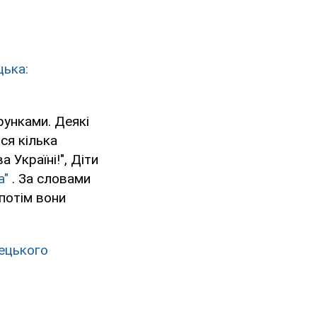
цька:
рунками. Деякі
ся кілька
 Україні!", Діти
а"
. За словами
 потім вони
нецького