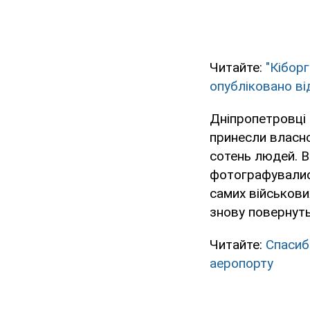
Читайте:
"Кібор
опубліковано ві
Дніпропетровці 
принесли власно
сотень людей. Во
фотографувалися
самих військових
знову повернуть
Читайте:
Спасибі
аеропорту