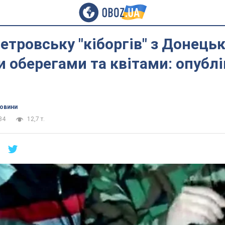
етровську "кіборгів" з Донець
и оберегами та квітами: опубл
новини
34
12,7 т.