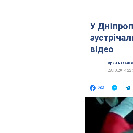
У Дніпроп
зустрічал
відео
Кримінальні 
28.10.2014 22:
203