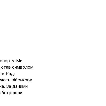
опорту. Ми
е став символом
к в Раді
гують військову
ька. За даними
 обстріляли