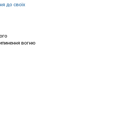
ня до своїх
його
ипинення вогню