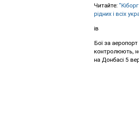
Читайте:
"Кібор
рідних і всіх укр
ів
Бої за аеропорт
контролюють, н
на Донбасі 5 ве