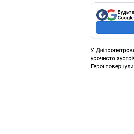
Будьте
Google
У Дніпропетровс
урочисто зустрі
Герої повернули