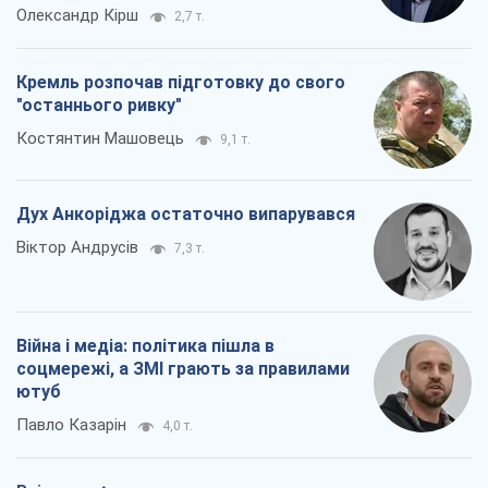
Олександр Кірш
2,7 т.
Кремль розпочав підготовку до свого
"останнього ривку"
Костянтин Машовець
9,1 т.
Дух Анкоріджа остаточно випарувався
Віктор Андрусів
7,3 т.
Війна і медіа: політика пішла в
соцмережі, а ЗМІ грають за правилами
ютуб
Павло Казарін
4,0 т.