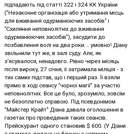
підпадають під статті 322 і 324 КК України
("Незаконне організація або утримання місць
для вживання одурманюючих засобів" і
"Схиляння неповнолітніх до вживання
одурманюючих засобів"), засудити до
позбавлення волі на два роки. .. умовно! Діану
звільнили тут же, в залі суду. Але, як
з'ясувалося, ненадовго. Рівно через місяць
після вироку, 27 січня, її затримала міліція - з
тих самих підстав, що і перший раз. Її взяли
прямо в ході сеансу "чорної магії" за участю
неповнолітніх. Все це було, зрозуміло, зовсім
не безоплатно справою. Під псевдонімом
"Майстер Крайт" Діана давала оголошення в
газетах про проведення таких сеансів.
Прейскурант одного становив $ 600. (У Діани
є грамота, видана на бланку з написом