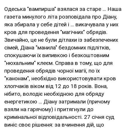
Одеська "вампирша" взялася за старе ... Наша
газета минулого літа розповідала про Діану,
яка збирала у себе дітей і ... викачувала у них
кров для проведення "магічних" обрядів.
Звичайно, це не були дітлахи із забезпечених
сімей, Діана "манила" бездомних підлітків,
спокушаючи їх випивкою і безкоштовним
"нюхальним" клеєм. Справа в тому, що для
проведення обрядів чорної магії, по їх
"канонам", необхідно використовувати кров
хлопчаків віком від 12 до 18 років. Вона,
нібито, володіє необхідною для обряду
енергетикою ... Діану затримали (причому
взяли на гарячому) і притягнули до
кримінальної відповідальності. 27 січня суд
виніс своє рішення: за вчинення дій, що