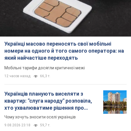
Українці масово переносять свої мобільні
номери на одного й того самого оператора: на
який найчастіше переходять
Мобільні тарифи досягли критичної межі
12 часов назад
66,3 т.
Українців планують виселяти з
квартир: "слуга народу" розповіла,
хто ухвалюватиме рішення про
знесення будинків
Чому хочуть зносити оселі українців
9.08.2026 23:18
59,7 т.