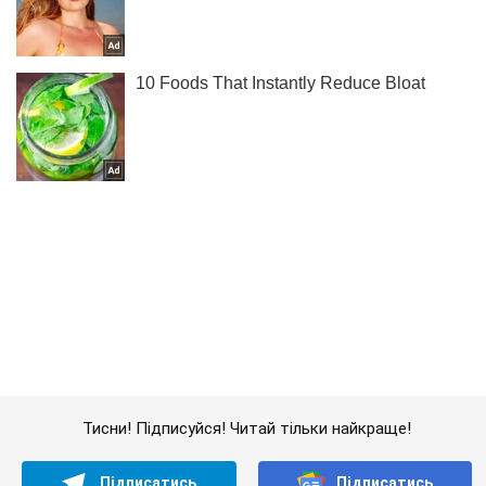
Тисни! Підписуйся! Читай тільки найкраще!
Підписатись
Підписатись
Кримінальні новини
Печера Алі-Баби: Луценко...
Важливе