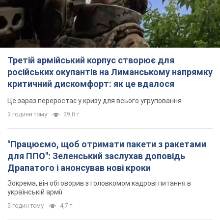
Це зараз переростає у кризу для всього угруповання
3 години тому
39,0 т.
"Працюємо, щоб отримати пакети з ракетами
для ППО": Зеленський заслухав доповідь
Драпатого і анонсував нові кроки
Зокрема, він обговорив з головкомом кадрові питання в
українській армії
5 годин тому
4,7 т.
В окупованій Ялті прогриміли потужні вибухи:
валить чорний дим. Фото і відео
Місто, ймовірно, опинилося під атакою дронів
6 годин тому
7,4 т.