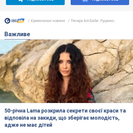
50-річна Lama розкрила секрети своєї краси та
відповіла на закиди, що зберігає молодість,
адже не має дітей
За словами співачки, вона не робить нічого надзвичайного
2 години тому
3,7 т.
Скільки балістичних ракет
українська ППО перехопила в липні: у
Міноборони назвали цифру
Українська ППО працювала в умовах дефіциту
ракет-перехоплювачів