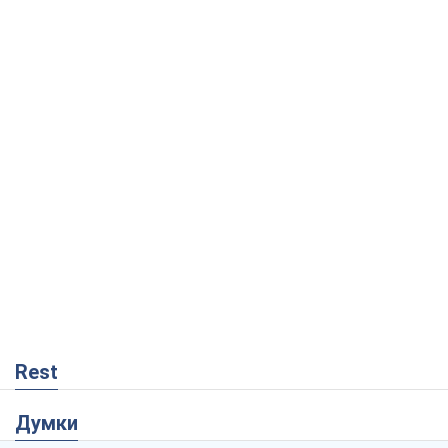
Rest
Думки
Росія втрачає ресурси поза планом: хто
насправді диктує темп війни
Сергій Місюра
5,6 т.
"Ми вже проходили через гірше": Україні
не варто піддаватися зневірі через
ракетний терор