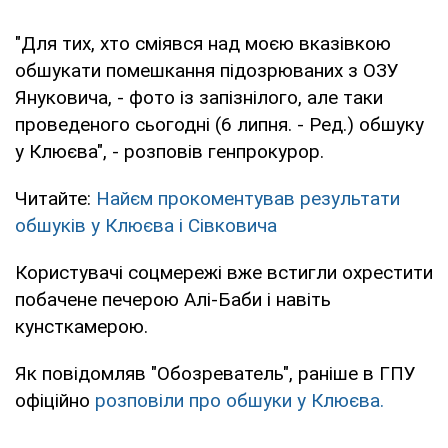
"Для тих, хто сміявся над моєю вказівкою
обшукати помешкання підозрюваних з ОЗУ
Януковича, - фото із запізнілого, але таки
проведеного сьогодні (6 липня. - Ред.) обшуку
у Клюєва", - розповів генпрокурор.
Читайте:
Найєм прокоментував результати
обшуків у Клюєва і Сівковича
Користувачі соцмережі вже встигли охрестити
побачене печерою Алі-Баби і навіть
кунсткамерою.
Як повідомляв "Обозреватель", раніше в ГПУ
офіційно
розповіли про обшуки у Клюєва.