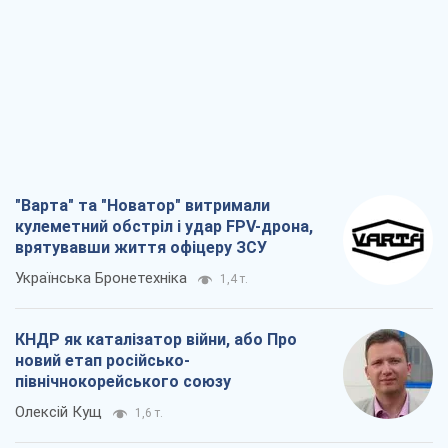
"Варта" та "Новатор" витримали
кулеметний обстріл і удар FPV-дрона,
врятувавши життя офіцеру ЗСУ
Українська Бронетехніка
1,4 т.
КНДР як каталізатор війни, або Про
новий етап російсько-
північнокорейського союзу
Олексій Кущ
1,6 т.
Вихід до еліти ЧС та тріумф "Сокола":
що відбувається в українському хокеї
Олександр Липенко
591
Що очікує українців у 2026–2028 роках?
Головні висновки з нових прогнозів від
НБУ