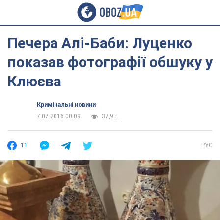
Печера Алі-Баби: Луценко
показав фотографії обшуку у
Клюєва
Кримінальні новини
7.07.2016 00:09
37,9 т.
11
РУС