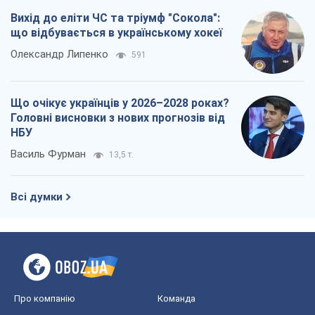
Василь Фурман
13,5 т.
Всі думки
Про компанію
Команда
Правова інформація
Політика конфіденційності
Реклама на сайті
Документи
Редакційна політика
Журналісти OBOZ.UA на місці
подій
OBOZ.UA
Політика