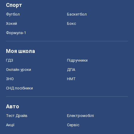
ГДЗ
Підручники
Онлайн уроки
ДПА
ЗНО
НМТ
СНД посібники
Авто
Тест Драйв
Електромобілі
Акції
Сервіс
Food Oboz
Рецепти
Напої
Дієти
Економіка
Ринки та компанії
Макроекономіка