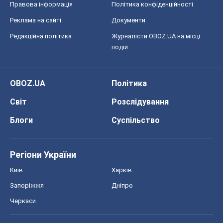
Світ
Розслідування
Блоги
Суспільство
Регіони України
Київ
Харків
Запоріжжя
Дніпро
Черкаси
Спорт
Футбол
Баскетбол
Хокей
Бокс
Формула-1
Моя школа