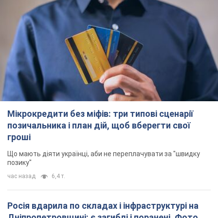
Мікрокредити без міфів: три типові сценарії
позичальника і план дій, щоб вберегти свої
гроші
Що мають діяти українці, аби не переплачувати за "швидку
позику"
час назад
6,4 т.
Росія вдарила по складах і інфраструктурі на
Дніпропетровщині: є загиблі і поранені. Фото
Заигнуло четверо людей
3 часа назад
6,3 т.
Зеленський зібрав нараду щодо підготовки
української балістики та антибалістичної
програми FREYJA: які рішення готуються