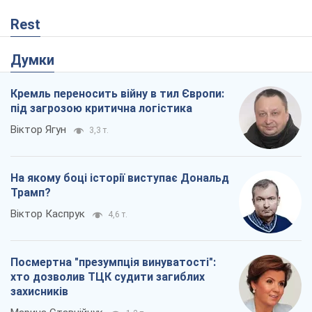
На якому боці історії виступає Дональд
Трамп?
Віктор Каспрук
4,6 т.
Посмертна "презумпція винуватості":
хто дозволив ТЦК судити загиблих
захисників
Марина Ставнійчук
1,2 т.