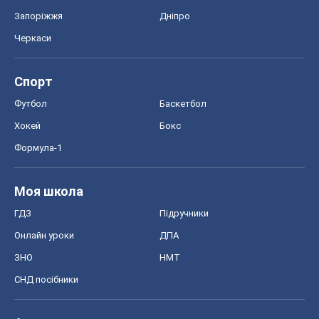
Формула-1
Моя школа
ГДЗ
Підручники
Онлайн уроки
ДПА
ЗНО
НМТ
СНД посібники
Авто
Тест Драйв
Електромобілі
Акції
Сервіс
Food Oboz
Рецепти
Напої
Дієти