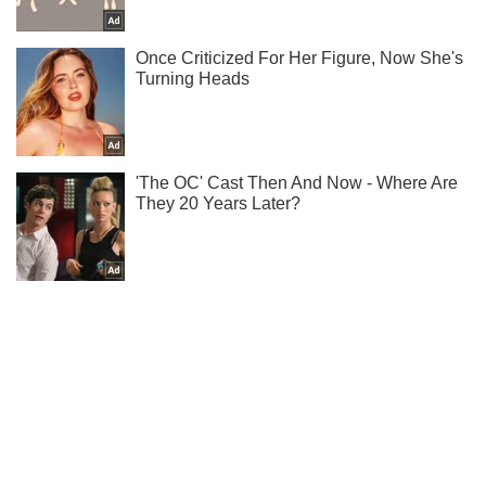
Ми в Telegram! Підписуйся! Читай тільки найкраще!
Підписатись
Підписатись
Кримінальні новини
У Порошенка відреагували...