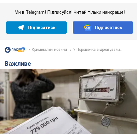
Важливе
Жінці нарахували 729 тис. грн боргу за газ через
покази зіпсованого лічильника: суддя ухвалив
неочікуване рішення
Чи треба платити борг через донарахування
7 часов назад
11,1 т.
"Це Україна напала!" Оксана Вояж