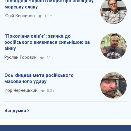
Ось кінцева мета російського
масованого удару
Ігор Чернецький
5,2 т.
Всі думки
Про компанію
Команда
Правова інформація
Політика конфіденційності
Реклама на сайті
Документи
Редакційна політика
Журналісти OBOZ.UA на місці
подій