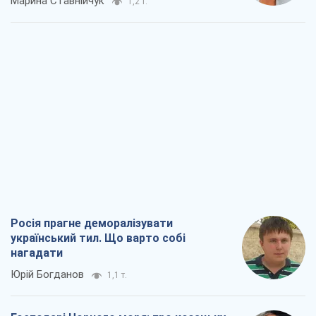
Росія прагне деморалізувати
український тил. Що варто собі
нагадати
Юрій Богданов
1,1 т.
Господарі Чорного моря: про козацьку
морську славу
Юрій Кирпичов
1,0 т.
"Покоління олів'є": звичка до
російського виявилася сильнішою за
війну
Руслан Горовий
4,1 т.