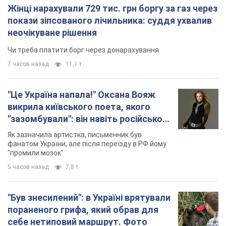
викрила київського поета, якого
"зазомбували": він навіть російської
не знав, а тепер хоче геноциду
Як зазначила артистка, письменник був
українців
фанатом України, але після переїзду в РФ йому
"промили мозок"
5 часов назад
7,8 т.
"Був знесилений": в Україні врятували
пораненого грифа, який обрав для
себе нетиповий маршрут. Фото
Травмованого птаха виявили на межі Київщині
та Черкащини
6 часов назад
2,9 т.