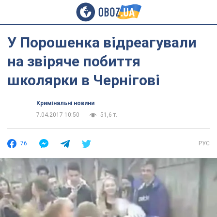
У Порошенка відреагували
на звіряче побиття
школярки в Чернігові
Кримінальні новини
7.04.2017 10:50
51,6 т.
76
РУС