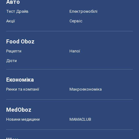
Економіка
Ринки та компанії
Макроекономіка
MedOboz
Новини медицини
MAMACLUB
Шоу
Афіша
Плітки
Краса
Мода
Жіночий журнал