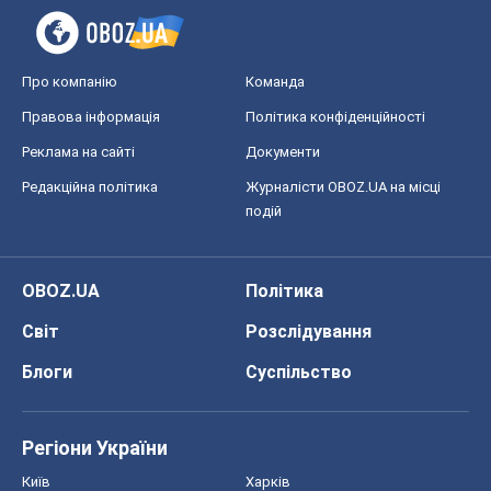
OBOZ.UA
Політика
Світ
Розслідування
Блоги
Суспільство
Регіони України
Київ
Харків
Запоріжжя
Дніпро
Черкаси
Спорт
Футбол
Баскетбол
Хокей
Бокс