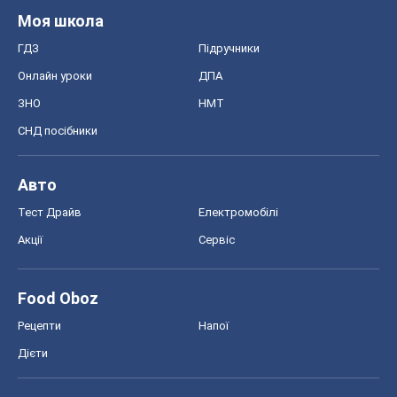
Акції
Сервіс
Food Oboz
Рецепти
Напої
Дієти
Економіка
Ринки та компанії
Макроекономіка
MedOboz
Новини медицини
MAMACLUB
Шоу
Афіша
Плітки