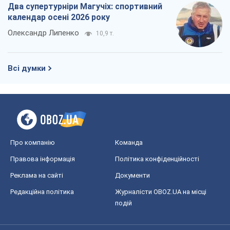
Про компанію
Команда
Правова інформація
Політика конфіденційності
Реклама на сайті
Документи
Редакційна політика
Журналісти OBOZ.UA на місці
подій
OBOZ.UA
Політика
Світ
Розслідування
Блоги
Суспільство
Регіони України
Київ
Харків
Запоріжжя
Дніпро
Черкаси