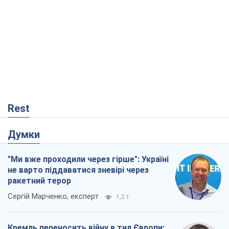
Думки
"Ми вже проходили через гірше": Україні
не варто піддаватися зневірі через
ракетний терор
Сергій Марченко, експерт
1,2 т.
Кремль переносить війну в тил Європи:
під загрозою критична логістика
Віктор Ягун
12,4 т.
Відповідь на українофобію – не
полонофобія, а сильна українська
держава
Микола Княжицький
99