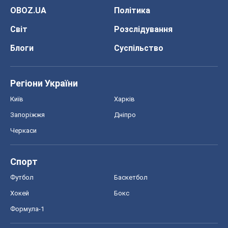
Спорт
Футбол
Баскетбол
Хокей
Бокс
Формула-1
Моя школа
ГДЗ
Підручники
Онлайн уроки
ДПА
ЗНО
НМТ
СНД посібники
Авто
Тест Драйв
Електромобілі