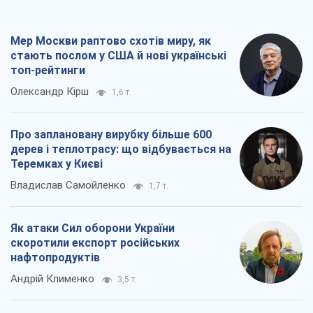
Владислав Самойленко
1,7 т.
Як атаки Сил оборони України
скоротили експорт російських
нафтопродуктів
Андрій Клименко
3,5 т.
Два супертурніри Магучіх: спортивний
календар осені 2026 року
Олександр Липенко
10,9 т.
Всі думки