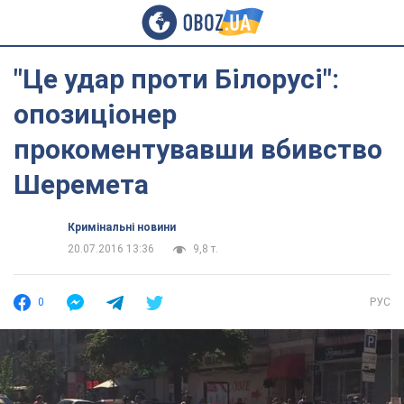
"Це удар проти Білорусі":
опозиціонер
прокоментувавши вбивство
Шеремета
Кримінальні новини
20.07.2016 13:36
9,8 т.
0
РУС