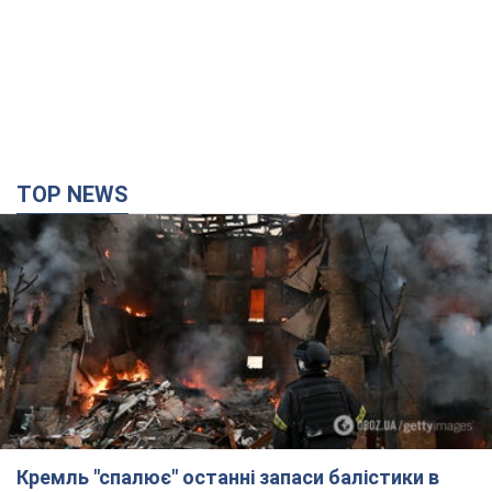
Кремль "спалює" останні запаси балістики в
Україні: що буде далі? Інтерв’ю з Шарпом
У липні країна-агресорка встановила "рекорд" за кількістю
балістичних ракет, запущених по Україні
4 часа назад
45,9 т.
У Єкатеринбурзі атаковано склад Wildberries: є
влучання, піднявся дим. Фото і відео
Не допомогла росіянам навіть робота ППО
3 часа назад
8,8 т.