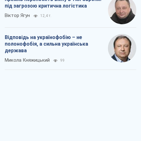
Мер Москви раптово схотів миру, як
стають послом у США й нові українські
топ-рейтинги
Олександр Кірш
1,6 т.
Про заплановану вирубку більше 600
дерев і теплотрасу: що відбувається на
Теремках у Києві