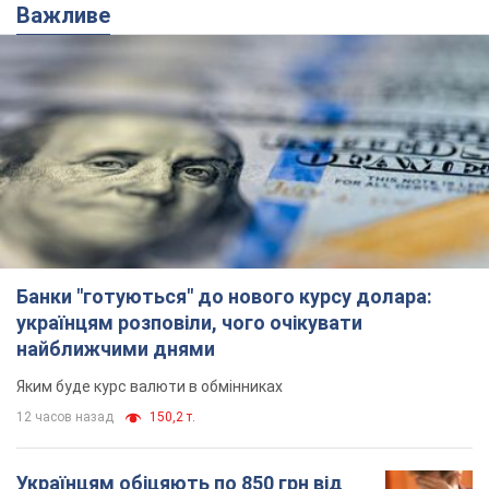
Банки "готуються" до нового курсу долара:
українцям розповіли, чого очікувати
найближчими днями
Яким буде курс валюти в обмінниках
12 часов назад
150,2 т.
Українцям обіцяють по 850 грн від
мобільних операторів: що не так з
цими повідомленнями
Як не потрапити в пастку шахраїв
6.08.2026 21:02
14,9 т.
Найдорожчий футболіст "Динамо"
забив "Карабаху" вже на 10-й хвилині
матчу. Відео
Поєдинок відбувається в Польщі