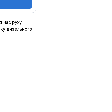
д час руху
іку дизельного