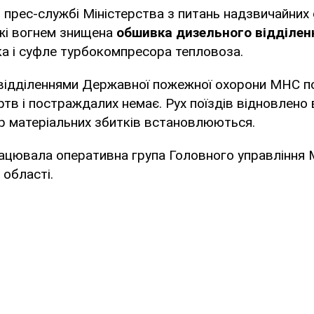
 прес-службі Міністерства з питань надзвичайних 
жі вогнем знищена
обшивка дизельного відділен
а і суфле турбокомпресора тепловоза.
 відділеннями Державної пожежної охорони МНС 
ртв і постраждалих немає. Рух поїздів відновлено 
р матеріальних збитків встановлюються.
працювала оперативна група Головного управління
 області.