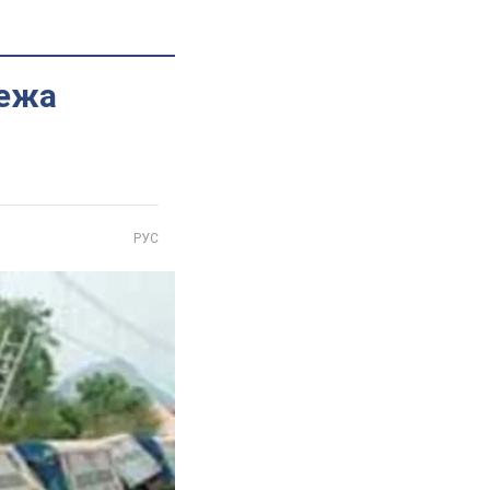
жежа
РУС