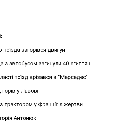
:
 поїзда загорівся двигун
зда з автобусом загинули 40 єгиптян
бласті поїзд врізався в "Мерседес"
 горів у Львові
 з трактором у Франції: є жертви
торія Антонюк