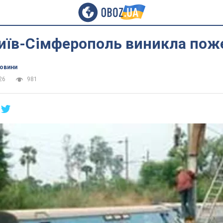
 Київ-Сімферополь виникла по
новини
26
981