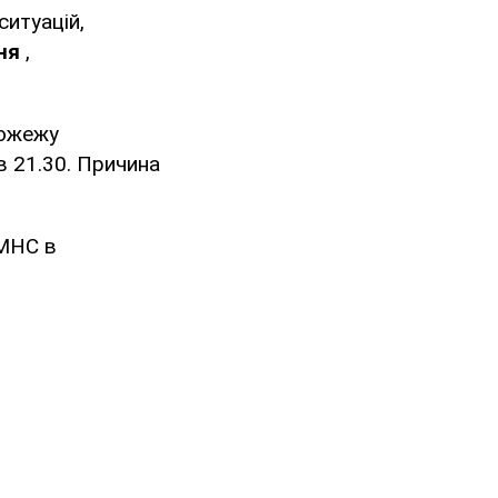
ситуацій,
ня
,
пожежу
в 21.30. Причина
 МНС в