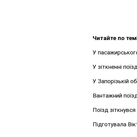
Читайте по темі
У пасажирського
У зіткненні пої
У Запорізькій о
Вантажний поїзд
Поїзд зіткнувся
Підготувала Вік