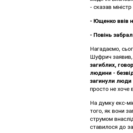
- сказав міністр 
- Ющенко ввів 
- Повінь забра
Нагадаємо, сьог
Шуфрич заявив, 
загиблих, говор
людини - безвід
загинули люди
просто не хоче в
На думку екс-мі
того, як вони за
струмом внаслід
ставилося до заг