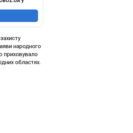
 OBOZ.UA у
 захисту
заяви народного
то приховувало
ідних областях.