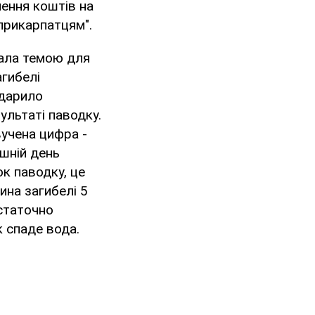
лення коштів на
 прикарпатцям".
тала темою для
агибелі
вдарило
ультаті паводку.
вучена цифра -
ішній день
ок паводку, це
ина загибелі 5
остаточно
к спаде вода.