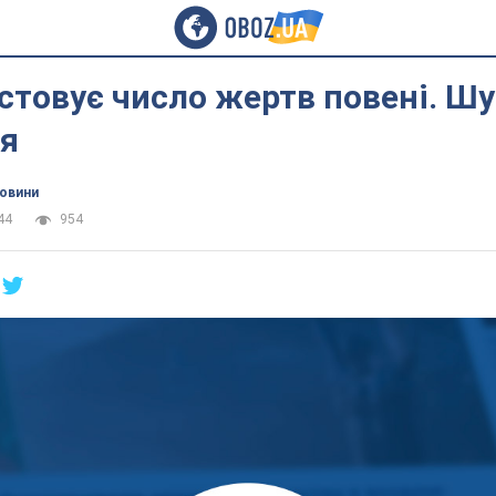
стовує число жертв повені. Ш
я
новини
44
954