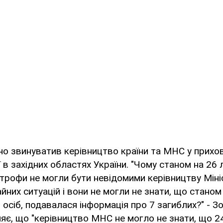
о звинуватив керівництво країни та МНС у прихов
 в західних областях України. "Чому станом на 26 
рофи не могли бути невідомими керівництву Міні
йних ситуацій і вони не могли не знати, що станом
 осіб, подавалася інформація про 7 загиблих?" - 
яє, що "керівництво МНС не могло не знати, що 2