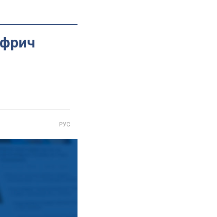
уфрич
РУС