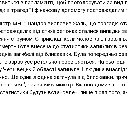
'явиться в парламенті, щоб проголосувати за виді
ідків трагедії і фінансову допомогу постраждалим
іністр МНС Шандра висловив жаль, що трагедія с
остраждалих від стихії регіонах сталися випадки з
ння струмом. Є приклад, коли чоловіка в гаражі 
 смерть була внесена до статистики загиблих в рез
адків загибелі від блискавки. Була попередньо оз
оте зараз усе ретельно перевіряється. На сьогодн
у Чернівецькій області загинула 1 людина внаслід
но. Ще одна людина загинула від блискавки, прич
люється ", - зазначив міністр. Він повідомив, що 
 статистики будуть встановлені лише після того, я