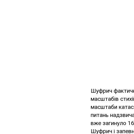
Шуфрич фактичн
масштабів стихії
масштаби катаст
питань надзвича
вже загинуло 16
Шуфрич і запевн