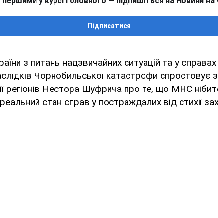
 першими у курсі головного — підпишіться на Новини на
Підписатися
раїни з питань надзвичайних ситуацій та у справах
аслідків Чорнобильської катастрофи спростовує 
ії регіонів Нестора Шуфрича про те, що МНС ніби
реальний стан справ у постраждалих від стихії зах