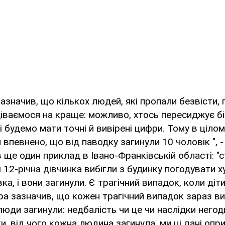
значив, що кількох людей, які пропали безвісти,
іваємося на краще: можливо, хтось пересиджує біду 
ді будемо мати точні й вивірені цифри. Тому в ціло
впевнено, що від паводку загинули 10 чоловік ", -
ів ще один приклад в Івано-Франківській області: "
 12-річна дівчинка вибігли з будинку погодувати х
ка, і вони загинули. Є трагічний випадок, коли ді
дра зазначив, що кожен трагічний випадок зараз в
люди загинули: недбалість чи це чи наслідки негод
и, від чого кожна людина загинула, ми ці дані опр