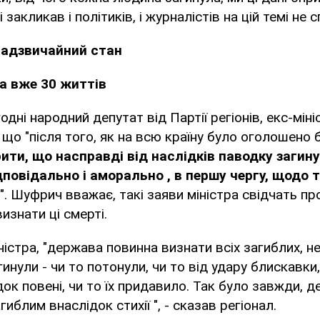
і закликав і політиків, і журналістів на цій темі не
надзвичайний стан
ла вже 30 життів
одні народний депутат від Партії регіонів, екс-мі
що "після того, як на всю країну було оголошено 
ити, що насправді від наслідків паводку загину
повідально і аморально , в першу чергу, щодо т
". Шуфрич вважає, такі заяви міністра свідчать пр
изнати ці смерті.
ністра, "держава повинна визнати всіх загиблих, н
гинули - чи то потонули, чи то від удару блискавки
ок повені, чи то їх придавило. Так було завжди, 
иблим внаслідок стихії ", - сказав регіонал.