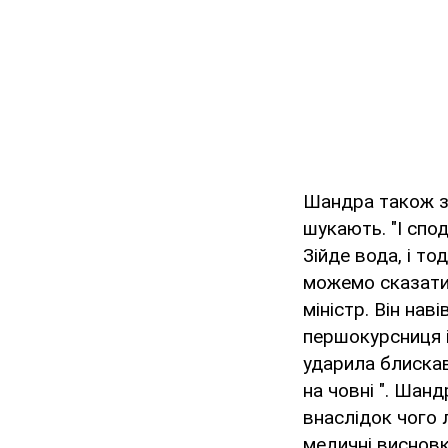
Шандра також за
шукають. "І спод
Зійде вода, і то
можемо сказати 
міністр. Він нав
першокурсниця і
ударила блискав
на човні ". Шан
внаслідок чого 
медичні висновк