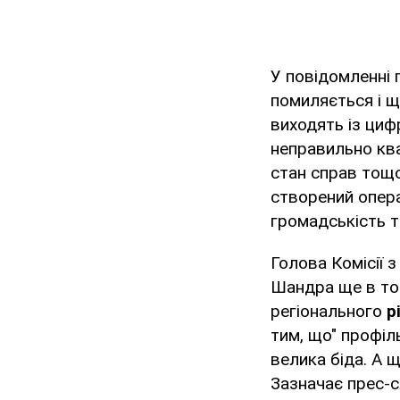
У повідомленні 
помиляється і щ
виходять із циф
неправильно ква
стан справ тощо
створений опера
громадськість т
Голова Комісії з
Шандра ще в той
регіонального
р
тим, що" профіль
велика біда. А щ
Зазначає прес-с