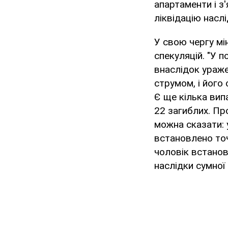
апартаменти і з
ліквідацію насл
У свою чергу м
спекуляцій. "У п
внаслідок ураже
струмом, і його
Є ще кілька вип
22 загиблих. Пр
можна сказати: 
встановлено точ
чоловік встанов
наслідки сумної