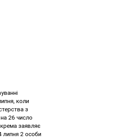
уванні
липня, коли
стерства з
 на 26 число
Зокрема заявляє
4 липня 2 особи