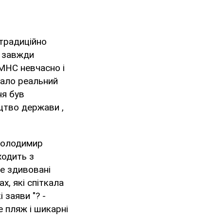
 традиційно
о завжди
 МНС невчасно і
вало реальний
ня був
цтво держави ,
 Володимир
ходить з
е здивовані
х, які спіткала
 заяви "? -
 пляж і шикарні