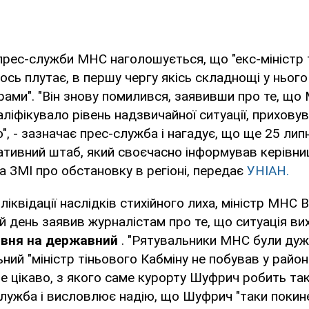
прес-служби МНС наголошується, що "екс-міністр
ось плутає, в першу чергу якісь складнощі у ньог
рами". "Він знову помилився, заявивши про те, що
ліфікувало рівень надзвичайної ситуації, прихову
", - зазначає прес-служба і нагадує, що ще 25 лип
тивний штаб, який своєчасно інформував керівни
а ЗМІ про обстановку в регіоні, передає
УНІАН.
 ліквідації наслідків стихійного лиха, міністр МНС
 день заявив журналістам про те, що ситуація ви
івня на державний
. "Рятувальники МНС були дуж
ний "міністр тіньового Кабміну не побував у района
е цікаво, з якого саме курорту Шуфрич робить такі
лужба і висловлює надію, що Шуфрич "таки покине