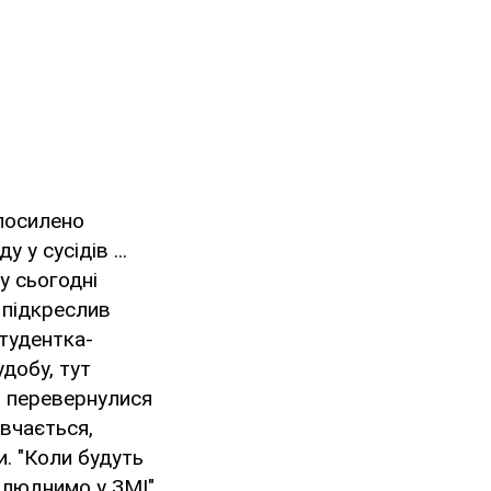
 посилено
у сусідів ...
му сьогодні
 підкреслив
студентка-
удобу, тут
ти перевернулися
ивчається,
и. "Коли будуть
илюднимо у ЗМІ",