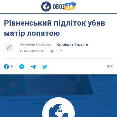
Рівненський підліток убив
матір лопатою
Ангеліна Сачкова
Кримінальні новини
11.04.2008 17:43
1,2 т.
0
РУС