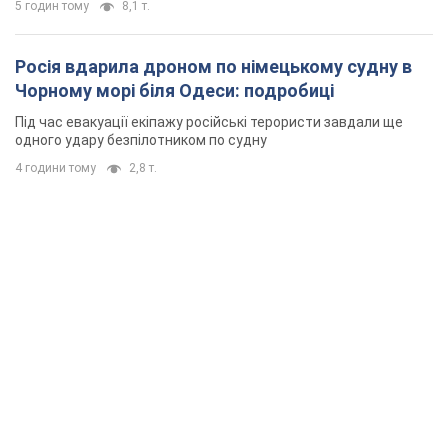
5 годин тому
8,1 т.
Росія вдарила дроном по німецькому судну в
Чорному морі біля Одеси: подробиці
Під час евакуації екіпажу російські терористи завдали ще
одного удару безпілотником по судну
4 години тому
2,8 т.