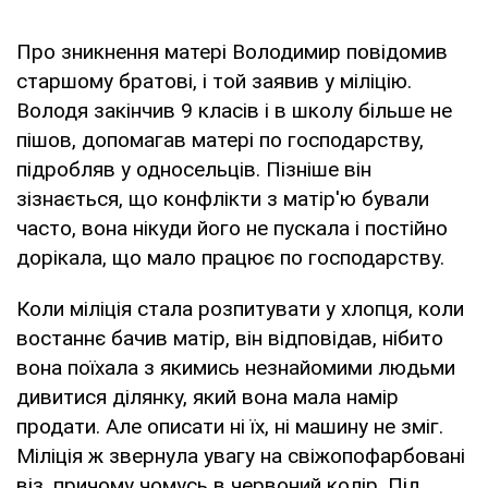
Про зникнення матері Володимир повідомив
старшому братові, і той заявив у міліцію.
Володя закінчив 9 класів і в школу більше не
пішов, допомагав матері по господарству,
підробляв у односельців. Пізніше він
зізнається, що конфлікти з матір'ю бували
часто, вона нікуди його не пускала і постійно
дорікала, що мало працює по господарству.
Коли міліція стала розпитувати у хлопця, коли
востаннє бачив матір, він відповідав, нібито
вона поїхала з якимись незнайомими людьми
дивитися ділянку, який вона мала намір
продати. Але описати ні їх, ні машину не зміг.
Міліція ж звернула увагу на свіжопофарбовані
віз, причому чомусь в червоний колір. Під