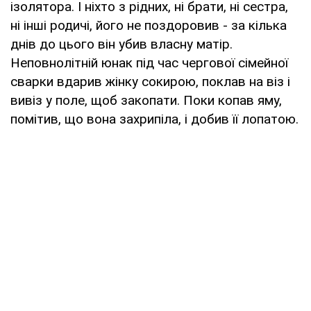
ізолятора. І ніхто з рідних, ні брати, ні сестра,
ні інші родичі, його не поздоровив - за кілька
днів до цього він убив власну матір.
Неповнолітній юнак під час чергової сімейної
сварки вдарив жінку сокирою, поклав на віз і
вивіз у поле, щоб закопати. Поки копав яму,
помітив, що вона захрипіла, і добив її лопатою.