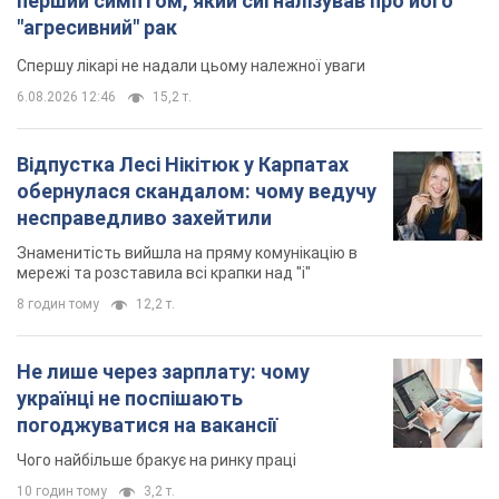
перший симптом, який сигналізував про його
"агресивний" рак
Спершу лікарі не надали цьому належної уваги
6.08.2026 12:46
15,2 т.
Відпустка Лесі Нікітюк у Карпатах
обернулася скандалом: чому ведучу
несправедливо захейтили
Знаменитість вийшла на пряму комунікацію в
мережі та розставила всі крапки над "і"
8 годин тому
12,2 т.
Не лише через зарплату: чому
українці не поспішають
погоджуватися на вакансії
Чого найбільше бракує на ринку праці
10 годин тому
3,2 т.