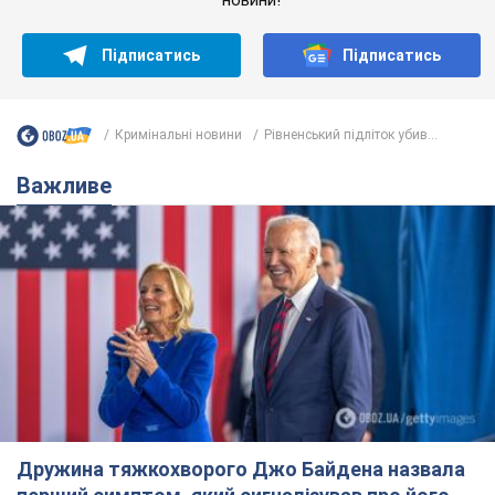
Підписатись
Підписатись
Кримінальні новини
Рівненський підліток убив...
Важливе
Дружина тяжкохворого Джо Байдена назвала