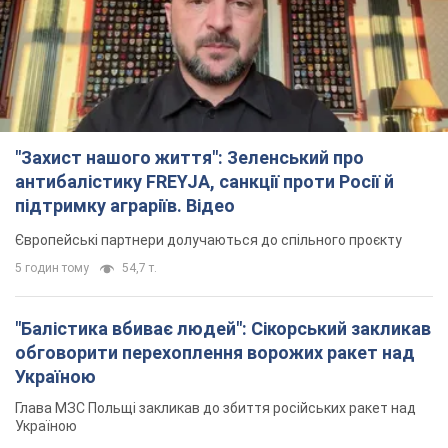
"Захист нашого життя": Зеленський про
антибалістику FREYJA, санкції проти Росії й
підтримку аграріїв. Відео
Європейські партнери долучаються до спільного проєкту
5 годин тому
54,7 т.
"Балістика вбиває людей": Сікорський закликав
обговорити перехоплення ворожих ракет над
Україною
Глава МЗС Польщі закликав до збиття російських ракет над
Україною