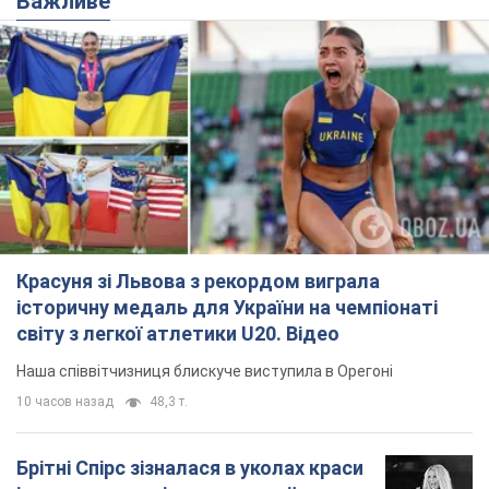
Важливе
Красуня зі Львова з рекордом виграла
історичну медаль для України на чемпіонаті
світу з легкої атлетики U20. Відео
Наша співвітчизниця блискуче виступила в Орегоні
10 часов назад
48,3 т.
Брітні Спірс зізналася в уколах краси