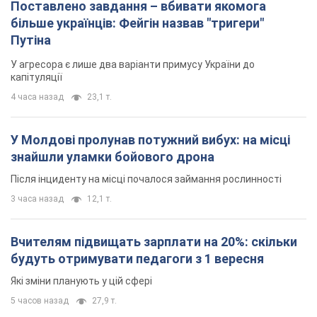
Поставлено завдання – вбивати якомога
більше українців: Фейгін назвав "тригери"
Путіна
У агресора є лише два варіанти примусу України до
капітуляції
4 часа назад
23,1 т.
У Молдові пролунав потужний вибух: на місці
знайшли уламки бойового дрона
Після інциденту на місці почалося займання рослинності
3 часа назад
12,1 т.
Вчителям підвищать зарплати на 20%: скільки
будуть отримувати педагоги з 1 вересня
Які зміни планують у цій сфері
5 часов назад
27,9 т.