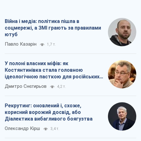
Війна і медіа: політика пішла в
соцмережі, а ЗМІ грають за правилами
ютуб
Павло Казарін
1,7 т.
У полоні власних міфів: як
Костянтинівка стала головною
ідеологічною пасткою для російських
окупантів
Дмитро Снєгирьов
4,2 т.
Рекрутинг: оновлений і, схоже,
корисний ворожий досвід, або
Діалектика вибагливого боягузтва
Олександр Кірш
3,4 т.