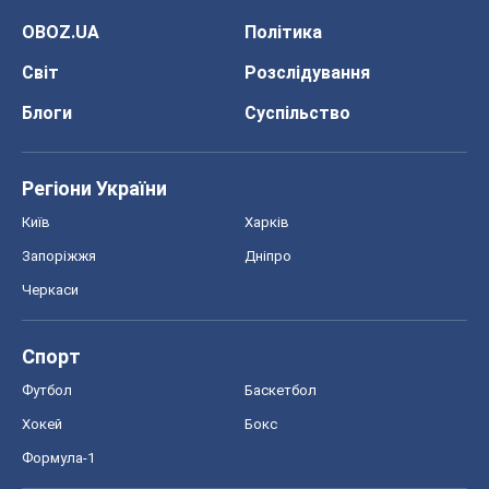
OBOZ.UA
Політика
Світ
Розслідування
Блоги
Суспільство
Регіони України
Київ
Харків
Запоріжжя
Дніпро
Черкаси
Спорт
Футбол
Баскетбол
Хокей
Бокс
Формула-1