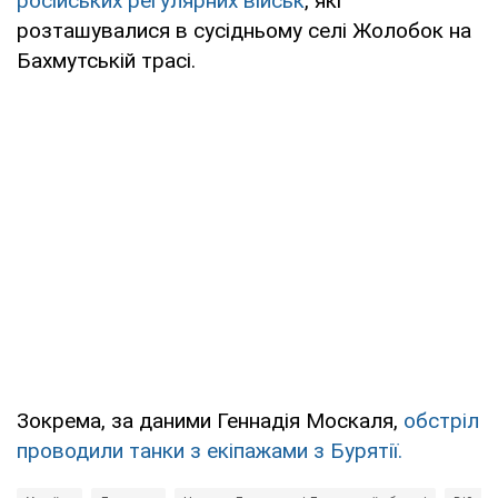
російських регулярних військ
, які
розташувалися в сусідньому селі Жолобок на
Бахмутській трасі.
Зокрема, за даними Геннадія Москаля,
обстріл
проводили танки з екіпажами з Бурятії.