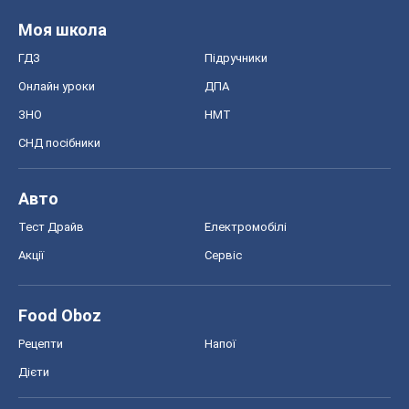
Моя школа
ГДЗ
Підручники
Онлайн уроки
ДПА
ЗНО
НМТ
СНД посібники
Авто
Тест Драйв
Електромобілі
Акції
Сервіс
Food Oboz
Рецепти
Напої
Дієти