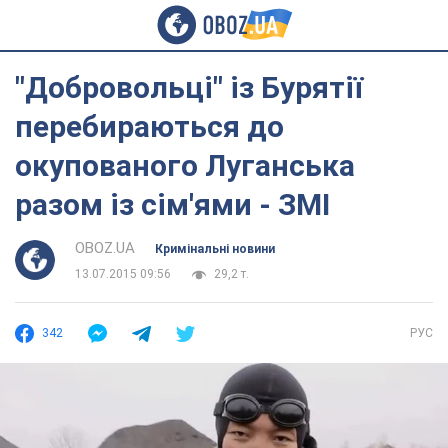
"Добровольці" із Бурятії
перебираються до
окупованого Луганська
разом із сім'ями - ЗМІ
OBOZ.UA
Кримінальні новини
13.07.2015 09:56
29,2 т.
342
РУС