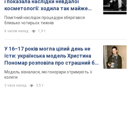
і показала наслідки невдалої
косметології: ходила так майже
місяць
Помітний наслідок процедури зберігався
близько чотирьох тижнів
6 часов назад
1,9 т.
У 16–17 років могла цілий день не
їсти: українська модель Христина
Пономар розповіла про страшний бік
модельної кар’єри
Модель зізналася, які гонорари отримують її
колеги
3 часа назад
3,5 т.