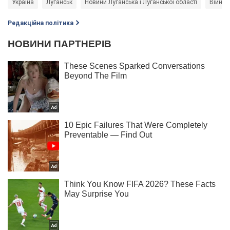
Україна
Луганськ
Новини Луганська і Луганської області
Війна в
Редакційна політика