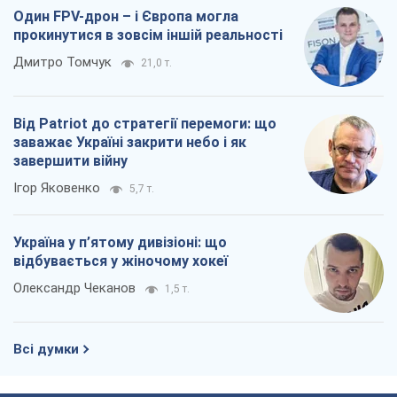
Один FPV-дрон – і Європа могла
прокинутися в зовсім іншій реальності
Дмитро Томчук
21,0 т.
Від Patriot до стратегії перемоги: що
заважає Україні закрити небо і як
завершити війну
Ігор Яковенко
5,7 т.
Україна у п’ятому дивізіоні: що
відбувається у жіночому хокеї
Олександр Чеканов
1,5 т.
Всі думки