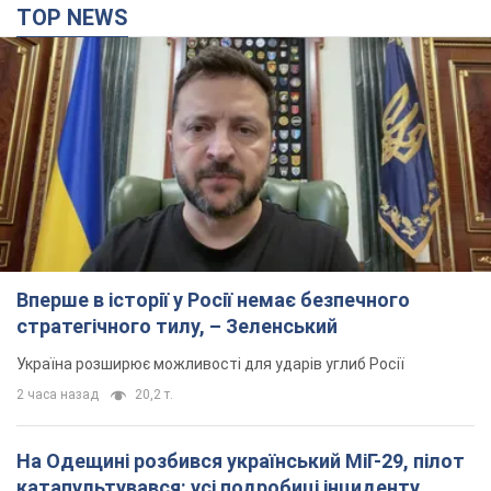
TOP NEWS
Вперше в історії у Росії немає безпечного
стратегічного тилу, – Зеленський
Україна розширює можливості для ударів углиб Росії
2 часа назад
20,2 т.
На Одещині розбився український МіГ-29, пілот
катапультувався: усі подробиці інциденту