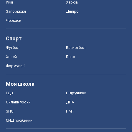
Київ
Харків
Запоріжжя
Дніпро
Черкаси
Спорт
Футбол
Баскетбол
Хокей
Бокс
Формула-1
Моя школа
ГДЗ
Підручники
Онлайн уроки
ДПА
ЗНО
НМТ
СНД посібники