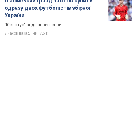
Італійський гранд захотів купити
одразу двох футболістів збірної
України
"Ювентус" веде переговори
8 часов назад
7,6 т.