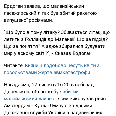
Ердоган заявив, що малайзійський
пасажирський літак був збитий ракетою
випущеної росіянами.
"Що було в тому літаку? Збивається літак, що
летить з Голландії до Малайзії. Що за підхід?
Що за поняття? А адже збиралися будувати
мир у всьому світі?", - Сказав Ердоган.
Читайте:
Кияни цілодобово несуть квіти з
посольствами жертв авіакатастрофи
Нагадаємо, 17 липня в 16.20 в небі над
Донецькою областю
був збитий
малайзійський лайнер
, який виконував рейс
Амстердам - Куала-Лумпур. За даними
Державної служби України з надзвичайних