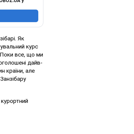
 OBOZ.UA у
ібарі. Як
нувальний курс
"Поки все, що ми
 оголошені дайв-
н країни, але
 Занзібару
 курортний