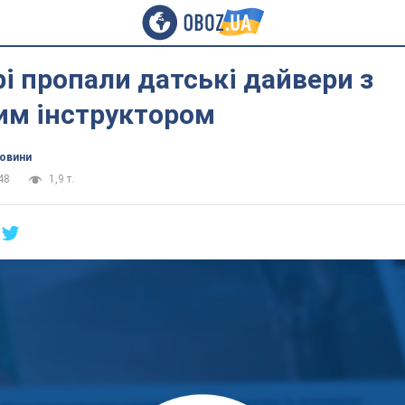
рі пропали датські дайвери з
им інструктором
новини
48
1,9 т.