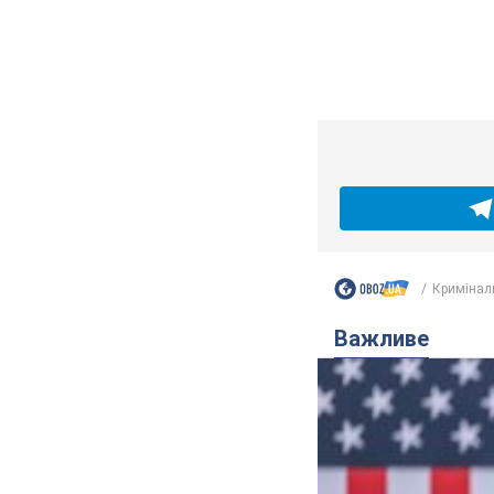
Відпустка Лесі 
несправедливо 
Знаменитість вийшла 
6.08.2026 17:32
13,5
"Динамо" з перем
Матч відбувся в Любл
9 часов назад
2,5 т.