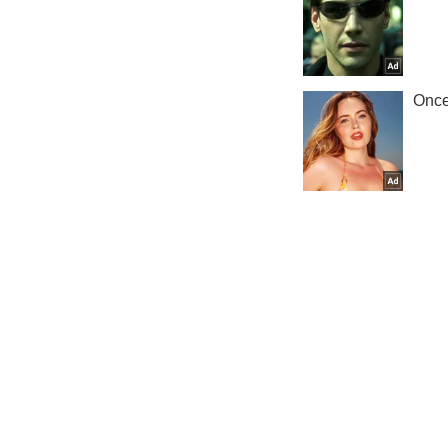
Кримінал
Важливе