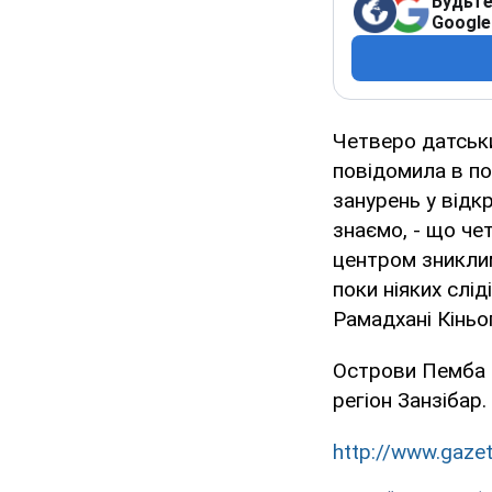
Будьте
Google
Четверо датськи
повідомила в по
занурень у відк
знаємо, - що че
центром зниклим
поки ніяких слід
Рамадхані Кіньо
Острови Пемба 
регіон Занзібар.
http://www.gazet