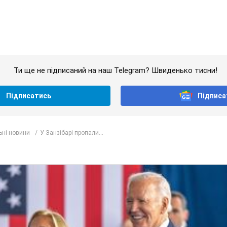
Нікітюк у Карпатах обернулася скандалом: чому ве
захейтили
на пряму комунікацію в мережі та розставила всі крапки над "і"
 т.
оги стартувало у кваліфікації Ліги конференцій. Ві
іні