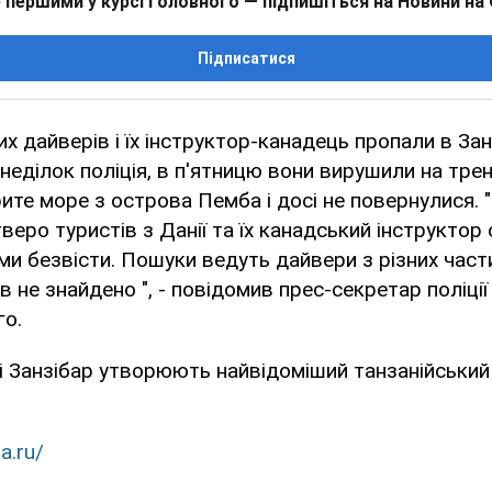
 першими у курсі головного — підпишіться на Новини на
Підписатися
х дайверів і їх інструктор-канадець пропали в Занз
неділок поліція, в п'ятницю вони вирушили на тре
рите море з острова Пемба і досі не повернулися. 
тверо туристів з Данії та їх канадський інструктор
и безвісти. Пошуки ведуть дайвери з різних части
ів не знайдено ", - повідомив прес-секретар поліції
го.
і Занзібар утворюють найвідоміший танзанійський
a.ru/