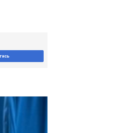
дучу
део