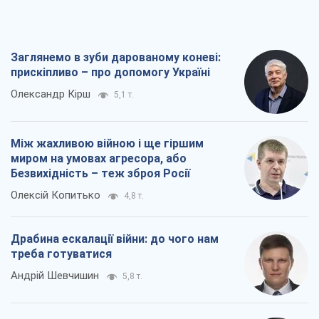
Заглянемо в зуби дарованому коневі:
прискіпливо – про допомогу Україні
Олександр Кірш
5,1 т.
Між жахливою війною і ще гіршим
миром на умовах агресора, або
Безвихідність – теж зброя Росії
Олексій Копитько
4,8 т.
Драбина ескалації війни: до чого нам
треба готуватися
Андрій Шевчишин
5,8 т.