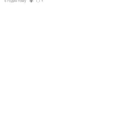
6 годин тому
1,1 т.