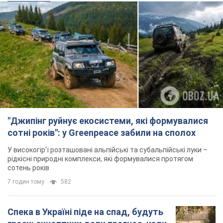
"Джипінг руйнує екосистеми, які формувалися
сотні років": у Greenpeace забили на сполох
У високогір'ї розташовані альпійські та субальпійські луки –
рідкісні природні комплекси, які формувалися протягом
сотень років
7 годин тому
582
Спека в Україні піде на спад, будуть