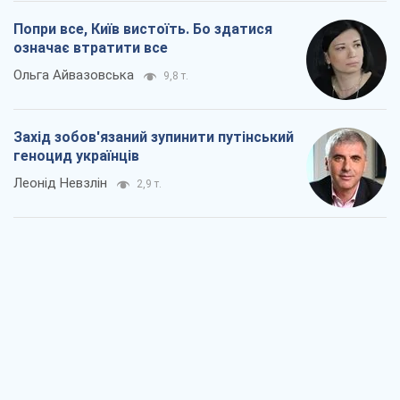
Попри все, Київ вистоїть. Бо здатися
означає втратити все
Ольга Айвазовська
9,8 т.
Захід зобов'язаний зупинити путінський
геноцид українців
Леонід Невзлін
2,9 т.