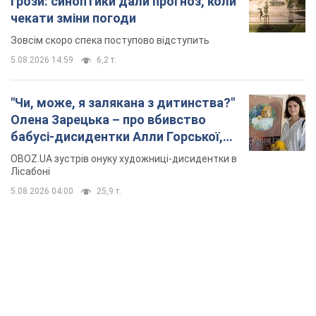
грози: синоптики дали прогноз, коли
чекати зміни погоди
Зовсім скоро спека поступово відступить
5.08.2026 14:59
6,2 т.
"Чи, може, я залякана з дитинства?"
Олена Зарецька – про вбивство
бабусі-дисидентки Алли Горської,
критику Дмитра Стуса та втечу в
OBOZ.UA зустрів онуку художниці-дисидентки в
Португалію з 5 дітьми
Лісабоні
5.08.2026 04:00
25,9 т.