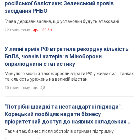
російської балістики: Зеленський провів
засідання РНБО
Глава держави заявив, що установки будуть атаковані
12 годин тому
130,5 т.
У липні армія РФ втратила рекордну кількість
БпЛА, човнів і катерів: в Міноборони
оприлюднили статистику
Минулого місяця також зросли втрати РФ у живій силі, танках
та кількість уражень на великій відстані
10 годин тому
4,8 т.
"Потрібні швидкі та нестандартні підходи":
Корецький пообіцяв надати бізнесу
пріоритетний доступ до наявних складських
приміщень
Так чи так, бізнес після обстрілів отримає підтримку