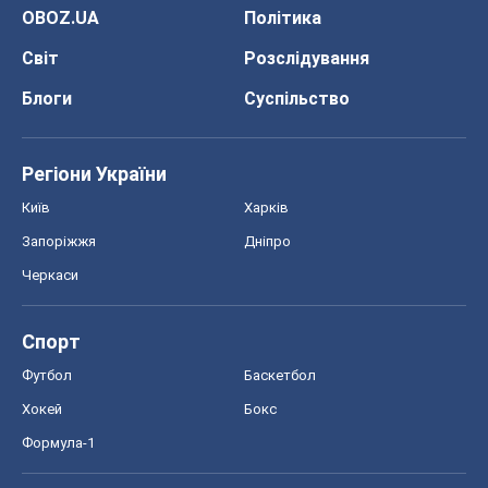
OBOZ.UA
Політика
Світ
Розслідування
Блоги
Суспільство
Регіони України
Київ
Харків
Запоріжжя
Дніпро
Черкаси
Спорт
Футбол
Баскетбол
Хокей
Бокс
Формула-1