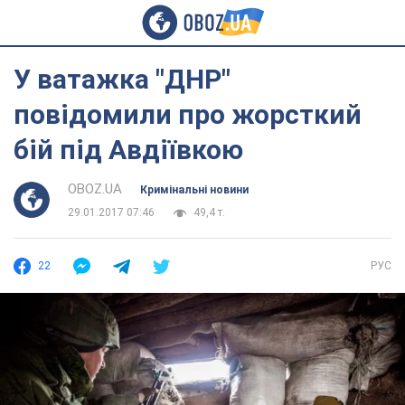
У ватажка "ДНР"
повідомили про жорсткий
бій під Авдіївкою
OBOZ.UA
Кримінальні новини
29.01.2017 07:46
49,4 т.
22
РУС