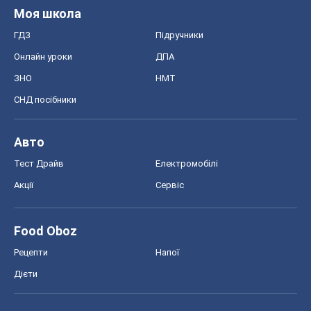
Моя школа
ГДЗ
Підручники
Онлайн уроки
ДПА
ЗНО
НМТ
СНД посібники
Авто
Тест Драйв
Електромобілі
Акції
Сервіс
Food Oboz
Рецепти
Напої
Дієти