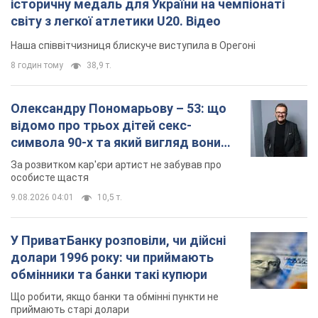
історичну медаль для України на чемпіонаті
світу з легкої атлетики U20. Відео
Наша співвітчизниця блискуче виступила в Орегоні
8 годин тому
38,9 т.
Олександру Пономарьову – 53: що
відомо про трьох дітей секс-
символа 90-х та який вигляд вони
мають
За розвитком кар'єри артист не забував про
особисте щастя
9.08.2026 04:01
10,5 т.
У ПриватБанку розповіли, чи дійсні
долари 1996 року: чи приймають
обмінники та банки такі купюри
Що робити, якщо банки та обмінні пункти не
приймають старі долари