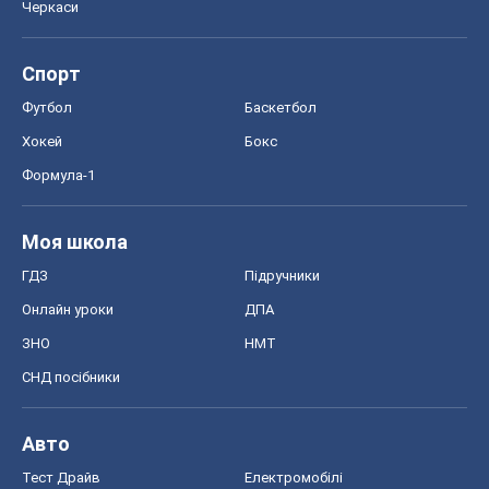
Черкаси
Спорт
Футбол
Баскетбол
Хокей
Бокс
Формула-1
Моя школа
ГДЗ
Підручники
Онлайн уроки
ДПА
ЗНО
НМТ
СНД посібники
Авто
Тест Драйв
Електромобілі