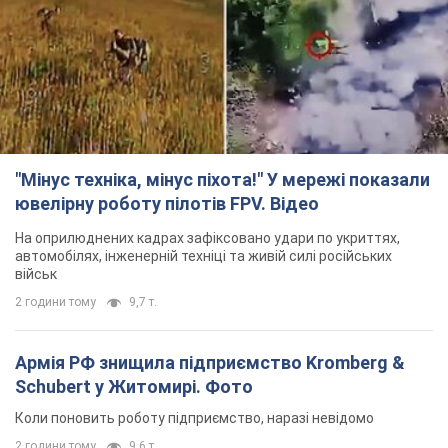
"Мінус техніка, мінус піхота!" У мережі показали
ювелірну роботу пілотів FPV. Відео
На оприлюднених кадрах зафіксовано удари по укриттях,
автомобілях, інженерній техніці та живій силі російських
військ
2 години тому
9,7 т.
Армія РФ знищила підприємство Kromberg &
Schubert у Житомирі. Фото
Коли поновить роботу підприємство, наразі невідомо
2 години тому
9,6 т.