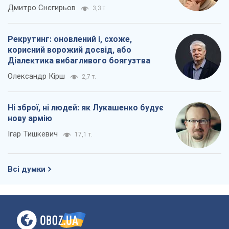
окупантів
Дмитро Снєгирьов
3,3 т.
Рекрутинг: оновлений і, схоже,
корисний ворожий досвід, або
Діалектика вибагливого боягузтва
Олександр Кірш
2,7 т.
Ні зброї, ні людей: як Лукашенко будує
нову армію
Ігар Тишкевич
17,1 т.
Всі думки