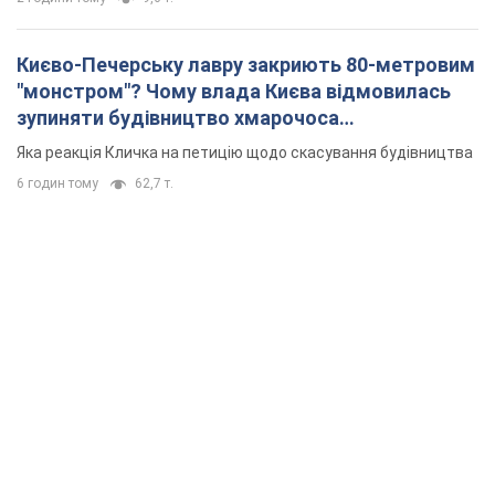
Києво-Печерську лавру закриють 80-метровим
"монстром"? Чому влада Києва відмовилась
зупиняти будівництво хмарочоса
"московського вірянина"
Яка реакція Кличка на петицію щодо скасування будівництва
6 годин тому
62,7 т.