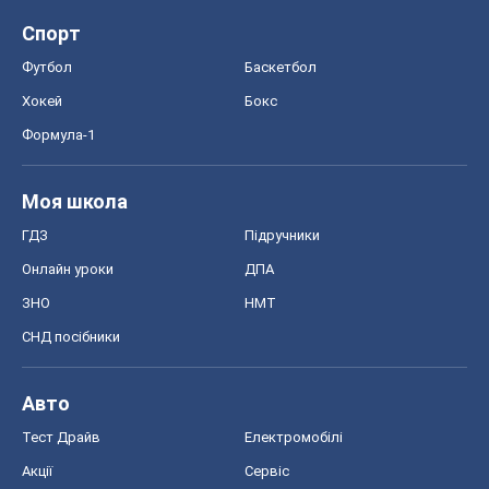
Спорт
Футбол
Баскетбол
Хокей
Бокс
Формула-1
Моя школа
ГДЗ
Підручники
Онлайн уроки
ДПА
ЗНО
НМТ
СНД посібники
Авто
Тест Драйв
Електромобілі
Акції
Сервіс