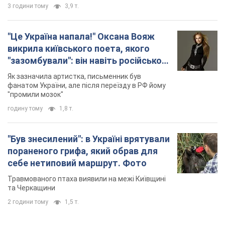
3 години тому
3,9 т.
"Це Україна напала!" Оксана Вояж
викрила київського поета, якого
"зазомбували": він навіть російської
не знав, а тепер хоче геноциду
Як зазначила артистка, письменник був
українців
фанатом України, але після переїзду в РФ йому
"промили мозок"
годину тому
1,8 т.
"Був знесилений": в Україні врятували
пораненого грифа, який обрав для
себе нетиповий маршрут. Фото
Травмованого птаха виявили на межі Київщині
та Черкащини
2 години тому
1,5 т.