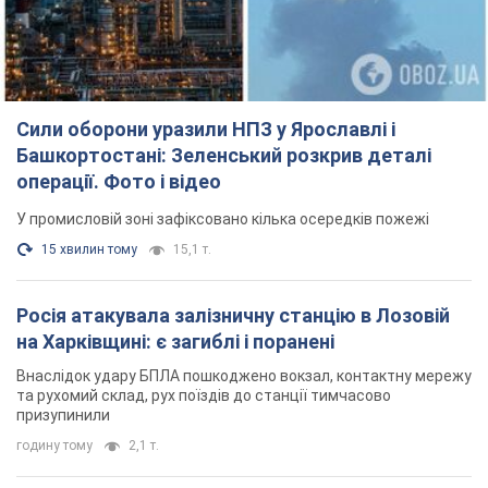
Сили оборони уразили НПЗ у Ярославлі і
Башкортостані: Зеленський розкрив деталі
операції. Фото і відео
У промисловій зоні зафіксовано кілька осередків пожежі
15 хвилин тому
15,1 т.
Росія атакувала залізничну станцію в Лозовій
на Харківщині: є загиблі і поранені
Внаслідок удару БПЛА пошкоджено вокзал, контактну мережу
та рухомий склад, рух поїздів до станції тимчасово
призупинили
годину тому
2,1 т.