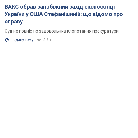
ВАКС обрав запобіжний захід експосолці
України у США Стефанішиній: що відомо про
справу
Суд не повністю задовольнив клопотання прокуратури
годину тому
5,7 т.