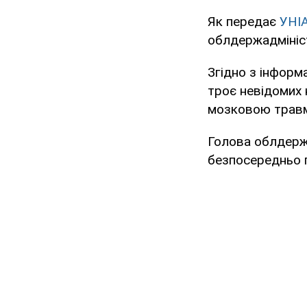
Як передає
УНІ
облдержадмініст
Згідно з інформ
троє невідомих 
мозковою травмо
Голова облдержа
безпосередньо п