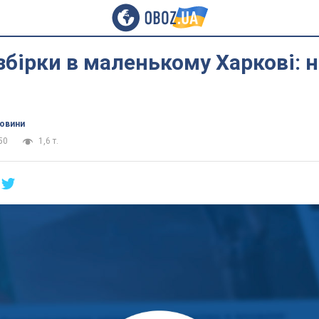
збірки в маленькому Харкові: 
новини
50
1,6 т.