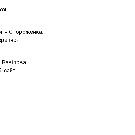
кої
ргія Стороженка,
ерепно-
.Вавілова
б-сайт.