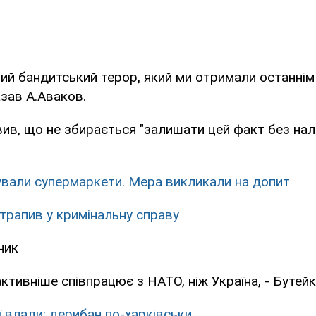
й бандитський терор, який ми отримали останнім 
азав А.Аваков.
ив, що не збирається "залишати цей факт без на
ували супермаркети. Мера викликали на допит
трапив у кримінальну справу
ник
активніше співпрацює з НАТО, ніж Україна, - Бутей
ї влади: дерибан по-харківськи