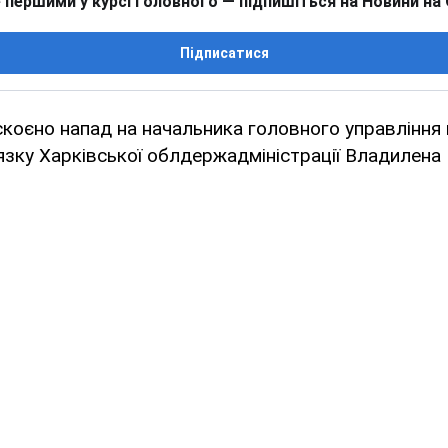
 першими у курсі головного — підпишіться на Новини на
Підписатися
скоєно напад на начальника головного управління
'язку Харківської облдержадміністрації Владилена 