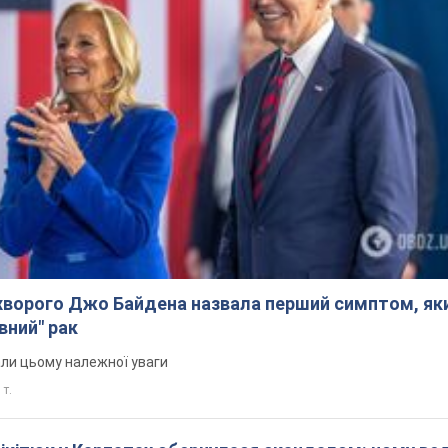
ворого Джо Байдена назвала перший симптом, яки
вний" рак
али цьому належної уваги
 т.