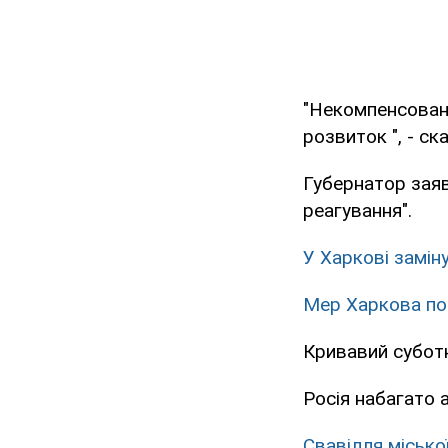
"Некомпенсовани
розвиток ", - ск
Губернатор заяв
реагування".
У Харкові замін
Мер Харкова по
Кривавий субот
Росія набагато 
Свавілля місько