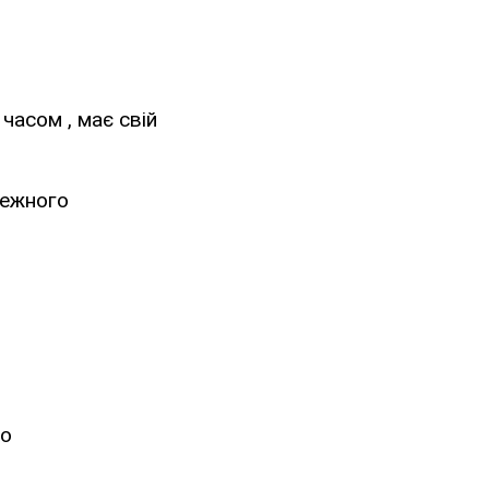
часом , має свій
лежного
ко