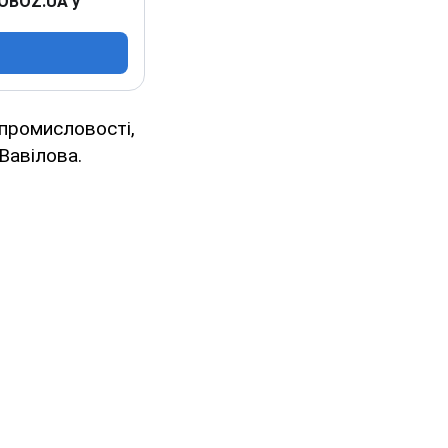
 OBOZ.UA у
 промисловості,
Вавілова.