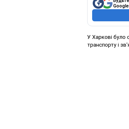
Будьте
Google
У Харкові було 
транспорту і зв