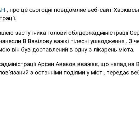
АН
, про це сьогодні повідомляє веб-сайт Харківсь
рації.
ацією заступника голови облдержадміністрації Се
нанесли В.Вавілову важкі тілесні ушкодження . З ч
ю він був доставлений в одну з лікарень міста.
дміністрації Арсен Аваков вважає, що напад на В
ов'язаний з останніми подіями у місті, передає ве