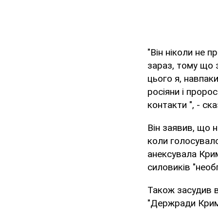
"Він ніколи не п
зараз, тому що з
цього я, навпак
росіяни і пророс
контакти ", - с
Він заявив, що н
коли голосувало
анексувала Крим
силовиків "необ
Також засудив в
"Держради Криму