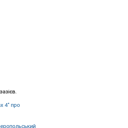
зазієв.
х 4" про
еропольський