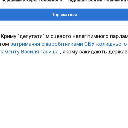
Підписатися
Криму "депутати" місцевого нелегітимного парла
ктом
затримання співробітниками СБУ колишнього
ламенту Василя Ганиша
, якому закидають держав