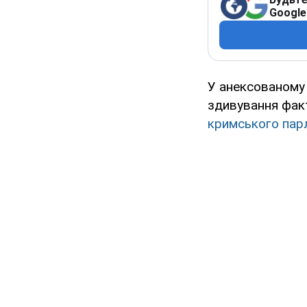
Google
У анексованому 
здивування фа
кримського пар