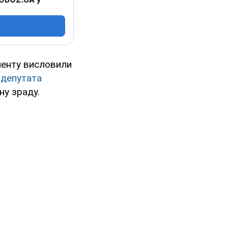
менту висловили
 депутата
ну зраду.