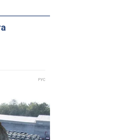
та
РУС