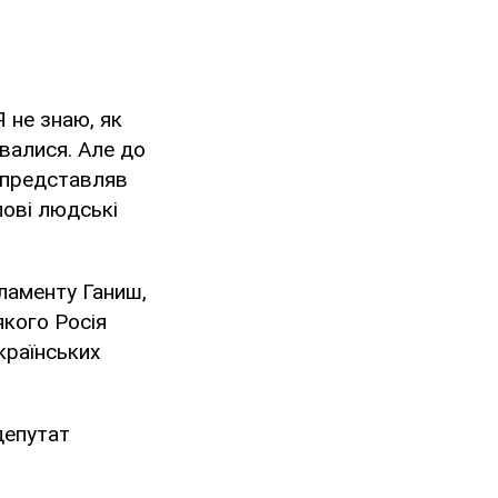
Я не знаю, як
увалися. Але до
я представляв
лові людські
рламенту Ганиш,
якого Росія
країнських
депутат