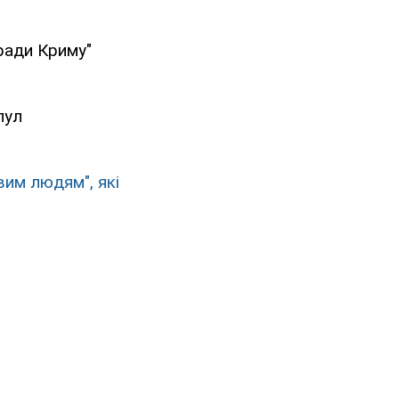
ради Криму"
пул
вим людям", які