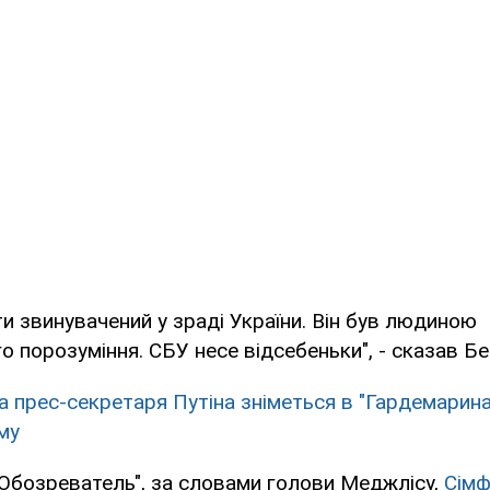
ти звинувачений у зраді України. Він був людиною
о порозуміння. СБУ несе відсебеньки", - сказав Бе
а прес-секретаря Путіна зніметься в "Гардемарина
му
Обозреватель", за словами голови Меджлісу,
Сімф