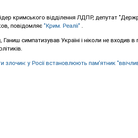
ідер кримського відділення ЛДПР, депутат "Держ
ков, повідомляє
"Крим. Реалії"
.
, Ганиш симпатизував Україні і ніколи не входив в 
літиків.
ти злочин: у Росії встановлюють пам'ятник "ввічли