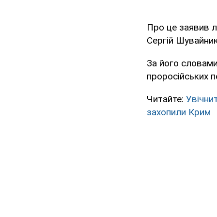
Про це заявив л
Сергій Шувайни
За його словами
проросійських по
Читайте:
Увічни
захопили Крим