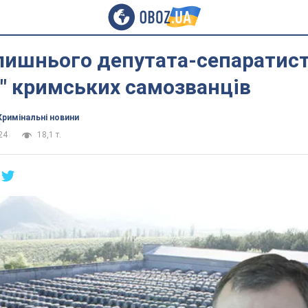
лишнього депутата-сепаратис
" кримських самозванців
Кримінальні новини
24
18,1 т.