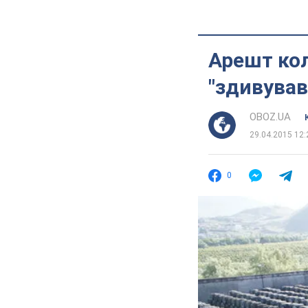
Арешт ко
"здивував
OBOZ.UA
29.04.2015 12:
0