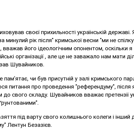
риховував своєї прихильності українській державі. 
а минулий рік після" кримської весни "ми не спілк
и, вважав його ідеологічним опонентом, оскільки 
ійські організації , але це не заважало нам мати ді
казав Шувайников.
е пам'ятає, чи був присутній у залі кримського па
ся питання про проведення "референдуму", після 
 до свого складу. Шувайников вважає претензії у
ґрунтованими".
зяття під варту свого колишнього колеги і інший 
" Лентун Безазієв.