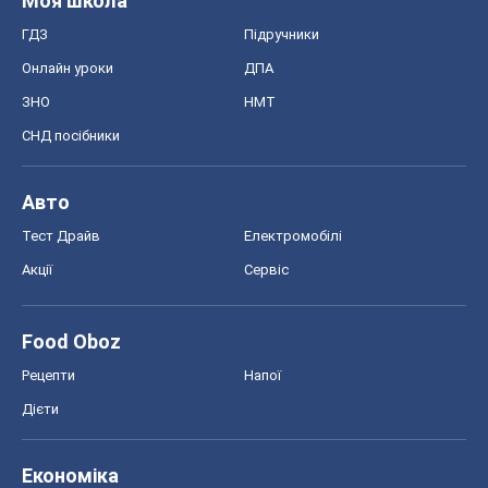
Моя школа
ГДЗ
Підручники
Онлайн уроки
ДПА
ЗНО
НМТ
СНД посібники
Авто
Тест Драйв
Електромобілі
Акції
Сервіс
Food Oboz
Рецепти
Напої
Дієти
Економіка