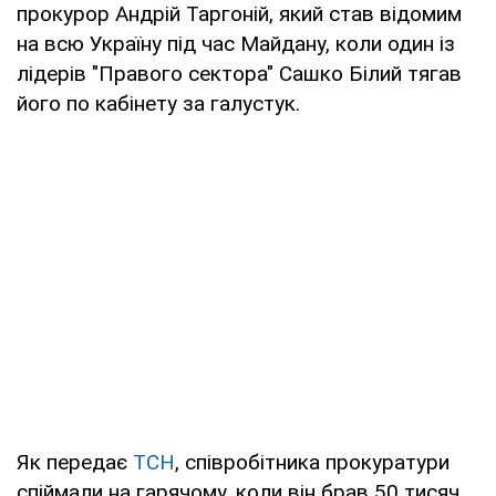
прокурор Андрій Таргоній, який став відомим
на всю Україну під час Майдану, коли один із
лідерів "Правого сектора" Сашко Білий тягав
його по кабінету за галустук.
Як передає
ТСН
, співробітника прокуратури
спіймали на гарячому, коли він брав 50 тисяч