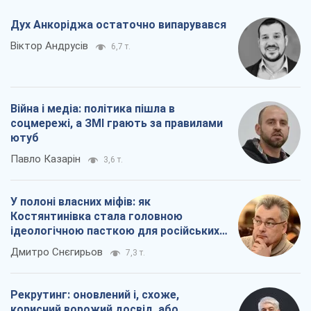
Дух Анкоріджа остаточно випарувався
Віктор Андрусів
6,7 т.
Війна і медіа: політика пішла в
соцмережі, а ЗМІ грають за правилами
ютуб
Павло Казарін
3,6 т.
У полоні власних міфів: як
Костянтинівка стала головною
ідеологічною пасткою для російських
окупантів
Дмитро Снєгирьов
7,3 т.
Рекрутинг: оновлений і, схоже,
корисний ворожий досвід, або