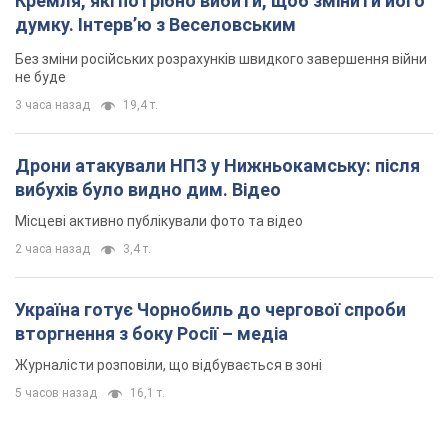
Кремля, які потрібно вибити, щоб змінити його
думку. Інтерв’ю з Веселовським
Без зміни російських розрахунків швидкого завершення війни
не буде
3 часа назад
19,4 т.
Дрони атакували НПЗ у Нижньокамську: після
вибухів було видно дим. Відео
Місцеві активно публікували фото та відео
2 часа назад
3,4 т.
Україна готує Чорнобиль до чергової спроби
вторгнення з боку Росії – медіа
Журналісти розповіли, що відбувається в зоні
5 часов назад
16,1 т.