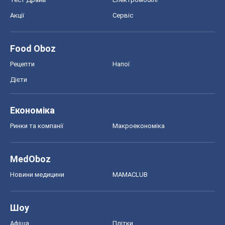
Акції
Сервіс
Food Oboz
Рецепти
Напої
Дієти
Економіка
Ринки та компанії
Макроекономіка
MedOboz
Новини медицини
MAMACLUB
Шоу
Афіша
Плітки