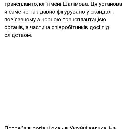
трансплантології імені Шалімова. Ця установа
й саме не так давно фігурувало у скандалі,
пов'язаному з чорною трансплантацією
органів, а частина співробітників досі під
слідством.
Потреба в рогівці ока - в Україні велика. На