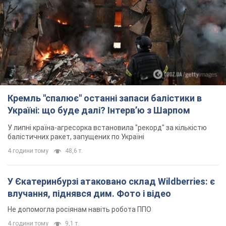
Кремль "спалює" останні запаси балістики в
Україні: що буде далі? Інтерв’ю з Шарпом
У липні країна-агресорка встановила "рекорд" за кількістю
балістичних ракет, запущених по Україні
4 години тому
48,6 т.
У Єкатеринбурзі атаковано склад Wildberries: є
влучання, піднявся дим. Фото і відео
Не допомогла росіянам навіть робота ППО
4 години тому
9,1 т.