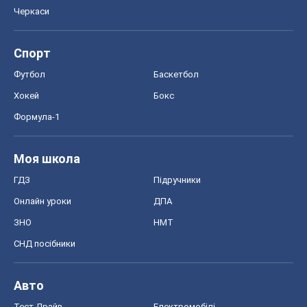
Черкаси
Спорт
Футбол
Баскетбол
Хокей
Бокс
Формула-1
Моя школа
ГДЗ
Підручники
Онлайн уроки
ДПА
ЗНО
НМТ
СНД посібники
Авто
Тест Драйв
Електромобілі