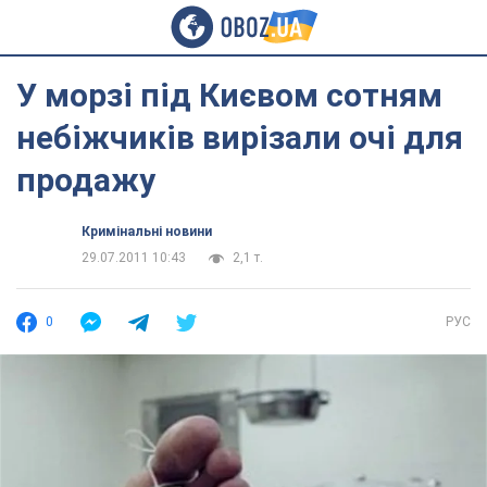
У морзі під Києвом сотням
небіжчиків вирізали очі для
продажу
Кримінальні новини
29.07.2011 10:43
2,1 т.
0
РУС