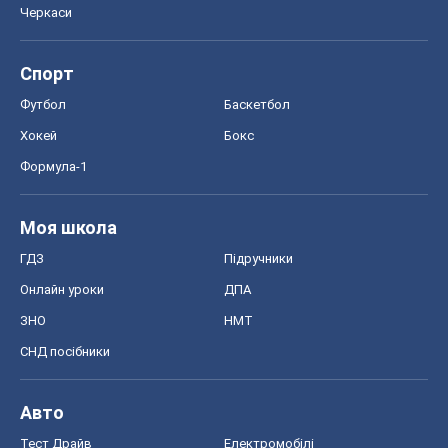
Черкаси
Спорт
Футбол
Баскетбол
Хокей
Бокс
Формула-1
Моя школа
ГДЗ
Підручники
Онлайн уроки
ДПА
ЗНО
НМТ
СНД посібники
Авто
Тест Драйв
Електромобілі