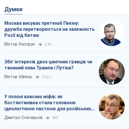
Думки
Москва висуває претензії Пекіну:
дружба перетворюється на залежність
Росії від Китаю
Віктор Каспрук
2,4 т.
Збіг інтересів двох цинічних гравців чи
таємний план Трампа і Путіна?
Віктор Швець
15,2 т.
У полоні власних міфів: як
Костянтинівка стала головною
ідеологічною пасткою для російських
окупантів
Дмитро Снєгирьов
495