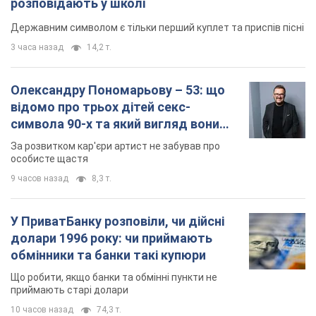
розповідають у школі
Державним символом є тільки перший куплет та приспів пісні
3 часа назад
14,2 т.
Олександру Пономарьову – 53: що
відомо про трьох дітей секс-
символа 90-х та який вигляд вони
мають
За розвитком кар'єри артист не забував про
особисте щастя
9 часов назад
8,3 т.
У ПриватБанку розповіли, чи дійсні
долари 1996 року: чи приймають
обмінники та банки такі купюри
Що робити, якщо банки та обмінні пункти не
приймають старі долари
10 часов назад
74,3 т.