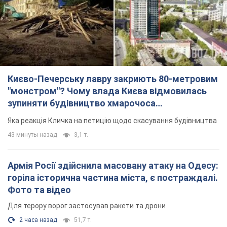
Києво-Печерську лавру закриють 80-метровим
"монстром"? Чому влада Києва відмовилась
зупиняти будівництво хмарочоса
"московського вірянина"
Яка реакція Кличка на петицію щодо скасування будівництва
43 минуты назад
3,1 т.
Армія Росії здійснила масовану атаку на Одесу:
горіла історична частина міста, є постраждалі.
Фото та відео
Для терору ворог застосував ракети та дрони
2 часа назад
51,7 т.