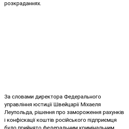
розкраданнях.
За словами директора Федерального
управління юстиції Швейцарії Міхаеля
Леупольда, рішення про замороження рахунків
і конфіскації коштів російського підприємця
було прийнято федеральним кримінальним