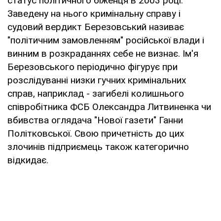
статус політичного біженця в 2003 році.
Заведену на нього кримінальну справу і
судовий вердикт Березовський називає
"політичним замовленням" російської влади і
винним в розкраданнях себе не визнає. Ім'я
Березовського періодично фігурує при
розслідуванні низки гучних кримінальних
справ, наприклад - загибелі колишнього
співробітника ФСБ Олександра Литвиненка чи
вбивства оглядача "Нової газети" Ганни
Політковської. Свою причетність до цих
злочинів підприємець також категорично
відкидає.