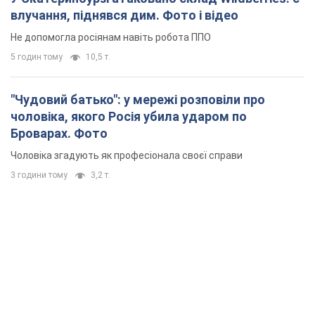
влучання, піднявся дим. Фото і відео
Не допомогла росіянам навіть робота ППО
5 годин тому
10,5 т.
"Чудовий батько": у мережі розповіли про
чоловіка, якого Росія убила ударом по
Броварах. Фото
Чоловіка згадують як професіонала своєї справи
3 години тому
3,2 т.