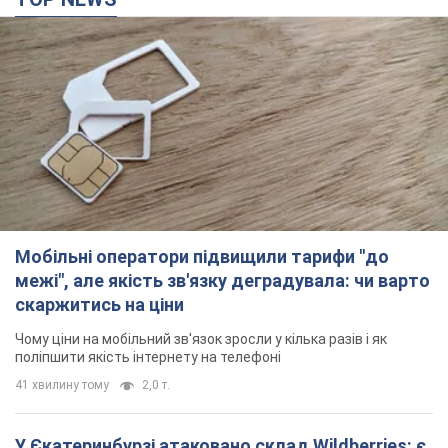
Мобільні оператори підвищили тарифи "до
межі", але якість зв'язку деградувала: чи варто
скаржитись на ціни
Чому ціни на мобільний зв'язок зросли у кілька разів і як
поліпшити якість інтернету на телефоні
41 хвилину тому
2,0 т.
У Єкатеринбурзі атаковано склад Wildberries: є