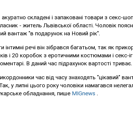
 акуратно складені і запаковані товари з секс-шоп
власник - житель Львівської області. Чоловік поясн
й вантаж "в подарунок на Новий рік".
и інтимні речі він зібрався багатьом, так як прик
ків і 20 коробок з еротичними костюмами і секс-і
ментарі. В даний час підрахунок вартості триває.
икордонники час від часу знаходять "цікавий" вант
 Так, у липні цього року чоловіки намагався нелег
рукарське обладнання, пише
MIGnews
.