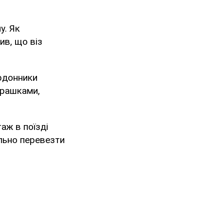
у. Як
ив, що віз
ордонники
грашками,
аж в поїзді
ально перевезти