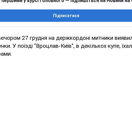
 першими у курсі головного — підпишіться на Новини на
Підписатися
вечором 27 грудня на держкордоні митники виявил
нки. У поїзді "Вроцлав-Київ", в декількох купе, їха
рами.