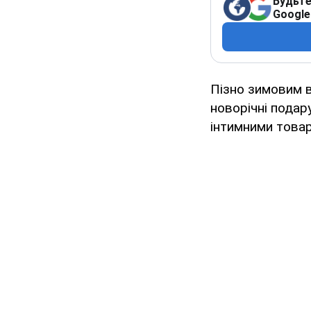
Будьте
Google
Пізно зимовим 
новорічні подару
інтимними това