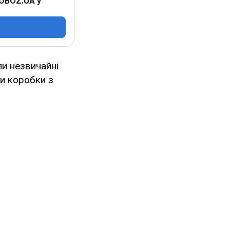
 OBOZ.UA у
и незвичайні
ли коробки з