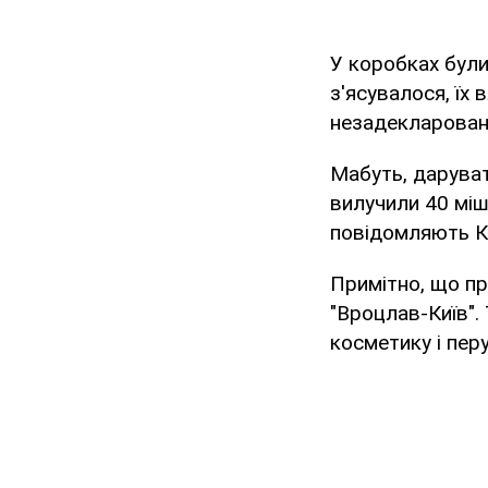
У коробках були
з'ясувалося, їх 
незадекларовани
Мабуть, даруват
вилучили 40 міш
повідомляють Ко
Примітно, що пр
"Вроцлав-Київ".
косметику і пе