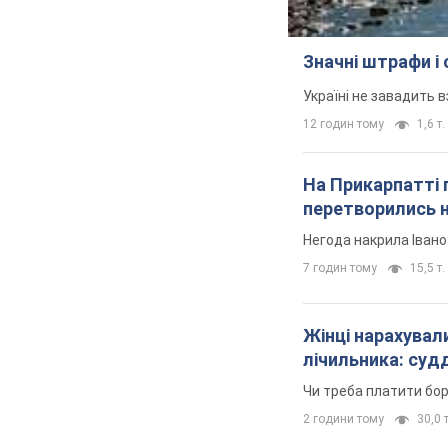
Значні штрафи і
Україні не завадить в
12 годин тому
1,6 т.
На Прикарпатті 
перетворились н
Негода накрила Іван
7 годин тому
15,5 т.
Жінці нарахували
лічильника: суд
Чи треба платити бо
2 години тому
30,0 т