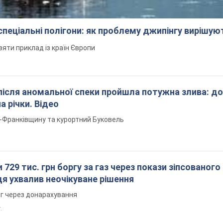
 спеціальні полігони: як проблему джипінгу вирішу
зяти приклад із країн Європи
після аномальної спеки пройшла потужна злива: д
а річки. Відео
о-Франківщину та курортний Буковель
 729 тис. грн боргу за газ через покази зіпсованого
дя ухвалив неочікуване рішення
рг через донарахування
.