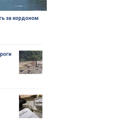
ють за кордоном
ороги