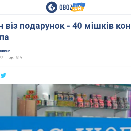
н віз подарунок - 40 мішків к
па
новини
22
819