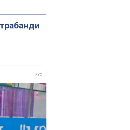
онтрабанди
РУС