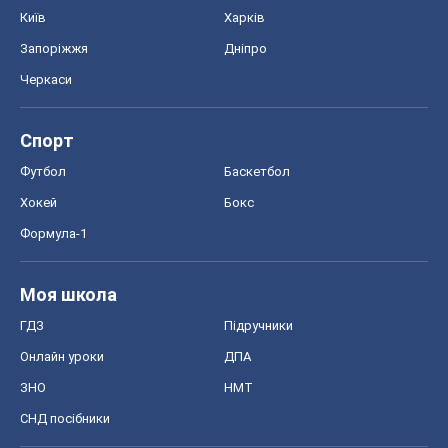
Київ
Харків
Запоріжжя
Дніпро
Черкаси
Спорт
Футбол
Баскетбол
Хокей
Бокс
Формула-1
Моя школа
ГДЗ
Підручники
Онлайн уроки
ДПА
ЗНО
НМТ
СНД посібники