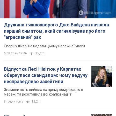
Дружина тяжкохворого Джо Байдена назвала
перший симптом, який сигналізував про його
"агресивний" рак
Спершу лікарі не надали цьому належної уваги
6.08.2026 12:46
15,2 т.
Відпустка Лесі Нікітюк у Карпатах
обернулася скандалом: чому ведучу
несправедливо захейтили
Знаменитість вийшла на пряму комунікацію в
мережі та розставила всі крапки над "і"
8 годин тому
12,2 т.