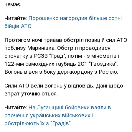
немає.
Читайте:
Порошенко нагородив більше сотні
бійців АТО
Протягом ночі тривав обстріл позицій сил АТО
поблизу Маринівка. Обстріл проводився
спочатку з РСЗВ "Град", потім - з мінометів і
122-мм самохідних гаубиць 2С1 "Гвоздика".
Вогонь вівся з боку держкордону з Росією.
Сили АТО вели вогонь у відповідь. Дані щодо
втрат уточнюються.
Читайте:
На Луганщині бойовики взяли в
оточення українських військових і
обстрілюють їх з "Градів"