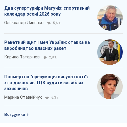
Два супертурніри Магучіх: спортивний
календар осені 2026 року
Олександр Липенко
5,6 т.
Ракетний щит і меч України: ставка на
виробництво власних ракет
Кирило Татарінов
2,8 т.
Посмертна "презумпція винуватості":
хто дозволив ТЦК судити загиблих
захисників
Марина Ставнійчук
6,3 т.
Всі думки