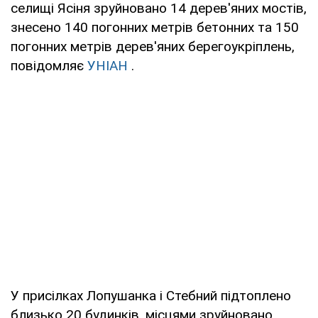
селищі Ясіня зруйновано 14 дерев'яних мостів,
знесено 140 погонних метрів бетонних та 150
погонних метрів дерев'яних берегоукріплень,
повідомляє
УНІАН
.
У присілках Лопушанка і Стебний підтоплено
близько 20 будинків, місцями зруйновано