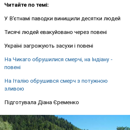
Читайте по темі:
У В'єтнамі паводки винищили десятки людей
Тисячі людей евакуйовано через повені
Україні загрожують засухи і повені
На Чикаго обрушилися смерчі, на Індіану -
повені
На Італію обрушився смерч з потужною
зливою
Підготувала Діана Єременко