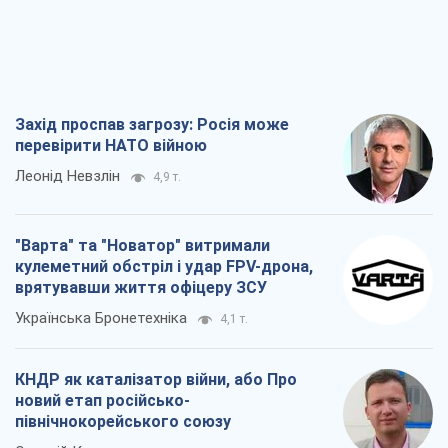
Захід проспав загрозу: Росія може
перевірити НАТО війною
Леонід Невзлін
4,9 т.
"Варта" та "Новатор" витримали
кулеметний обстріл і удар FPV-дрона,
врятувавши життя офіцеру ЗСУ
Українська Бронетехніка
4,1 т.
КНДР як каталізатор війни, або Про
новий етап російсько-
північнокорейського союзу