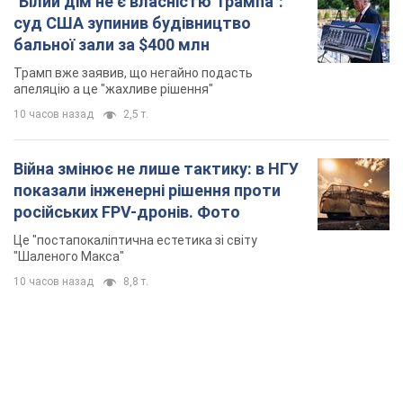
"Білий дім не є власністю Трампа":
суд США зупинив будівництво
бальної зали за $400 млн
Трамп вже заявив, що негайно подасть
апеляцію а це "жахливе рішення"
10 часов назад
2,5 т.
Війна змінює не лише тактику: в НГУ
показали інженерні рішення проти
російських FPV-дронів. Фото
Це "постапокаліптична естетика зі світу
"Шаленого Макса"
10 часов назад
8,8 т.