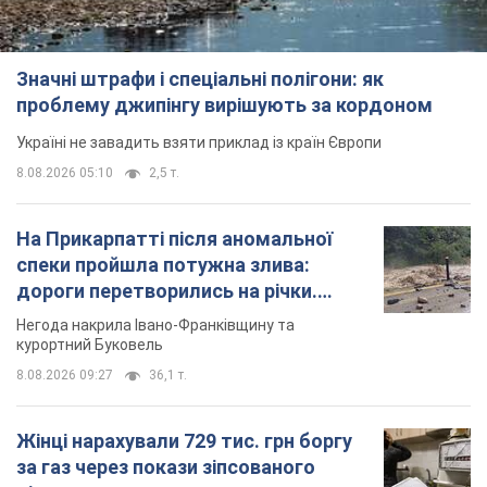
Значні штрафи і спеціальні полігони: як
проблему джипінгу вирішують за кордоном
Україні не завадить взяти приклад із країн Європи
8.08.2026 05:10
2,5 т.
На Прикарпатті після аномальної
спеки пройшла потужна злива:
дороги перетворились на річки.
Відео
Негода накрила Івано-Франківщину та
курортний Буковель
8.08.2026 09:27
36,1 т.
Жінці нарахували 729 тис. грн боргу
за газ через покази зіпсованого