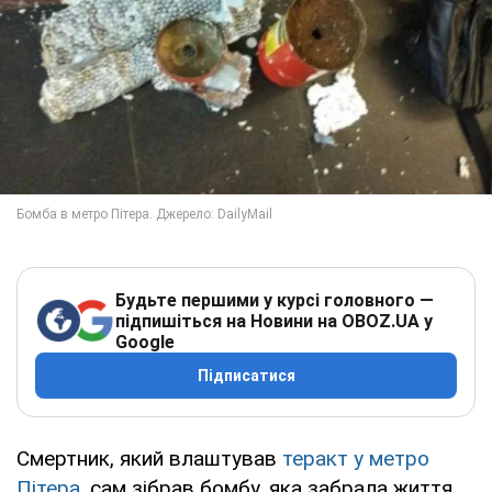
Будьте першими у курсі головного —
підпишіться на Новини на OBOZ.UA у
Google
Підписатися
Смертник, який влаштував
теракт у метро
Пітера,
сам зібрав бомбу, яка забрала життя