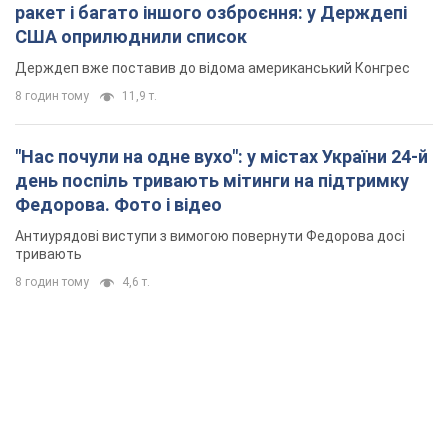
ракет і багато іншого озброєння: у Держдепі
США оприлюднили список
Держдеп вже поставив до відома американський Конгрес
8 годин тому
11,9 т.
"Нас почули на одне вухо": у містах України 24-й
день поспіль тривають мітинги на підтримку
Федорова. Фото і відео
Антиурядові виступи з вимогою повернути Федорова досі
тривають
8 годин тому
4,6 т.