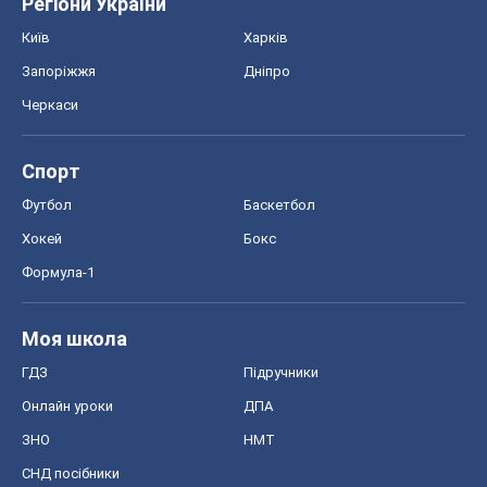
Регіони України
Київ
Харків
Запоріжжя
Дніпро
Черкаси
Спорт
Футбол
Баскетбол
Хокей
Бокс
Формула-1
Моя школа
ГДЗ
Підручники
Онлайн уроки
ДПА
ЗНО
НМТ
СНД посібники