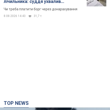
лічильника: суддя ухвалив
неочікуване рішення
Чи треба платити борг через донарахування
8.08.2026 14:43
31,7 т.
TOP NEWS