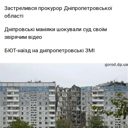
Застрелився прокурор Дніпропетровської
області
Дніпровські маніяки шокували суд своїм
звірячим відео
БЮТ-наїзд на дніпропетровські ЗМІ