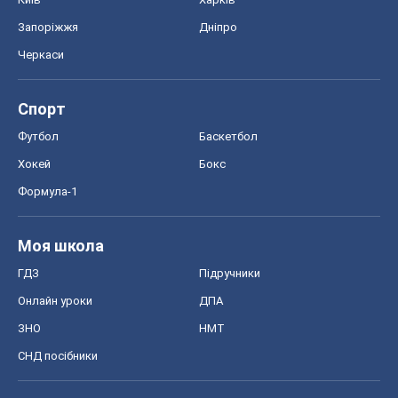
Формула-1
Моя школа
ГДЗ
Підручники
Онлайн уроки
ДПА
ЗНО
НМТ
СНД посібники
Авто
Тест Драйв
Електромобілі
Акції
Сервіс
Food Oboz
Рецепти
Напої