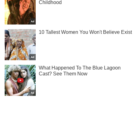
Ти ще не підписаний на наш Telegram? Швиденько тисни!
Підписатись
Підписатись