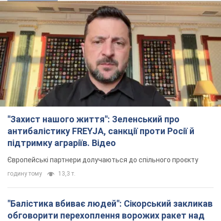
"Захист нашого життя": Зеленський про
антибалістику FREYJA, санкції проти Росії й
підтримку аграріїв. Відео
Європейські партнери долучаються до спільного проєкту
годину тому
13,3 т.
"Балістика вбиває людей": Сікорський закликав
обговорити перехоплення ворожих ракет над
Україною
Глава МЗС Польщі закликав до збиття російських ракет над
Україною
2 години тому
3,3 т.
Податкова передасть Міноборони дані про
чоловіків 18-60 років: для чого це потрібно