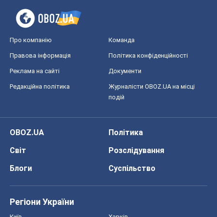
подій
OBOZ.UA
Політика
Світ
Розслідування
Блоги
Суспільство
Регіони України
Київ
Харків
Запоріжжя
Дніпро
Черкаси
Спорт
Футбол
Баскетбол
Хокей
Бокс