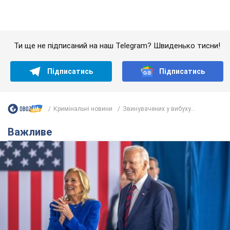
Кримінальні новини
Звинувачених у вибуху...
Важливе
Дружина тяжкохворого Джо Байдена назвала
перший симптом, який сигналізував про його
"агресивний" рак
Спершу лікарі не надали цьому належної уваги
9 годин тому
12,6 т.