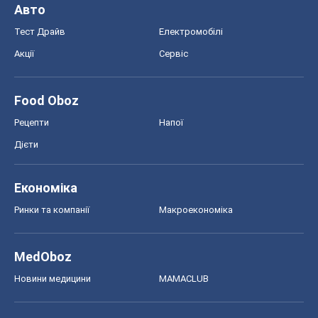
Дієти
Економіка
Ринки та компанії
Макроекономіка
MedOboz
Новини медицини
MAMACLUB
Шоу
Афіша
Плітки
Краса
Мода
Жіночий журнал