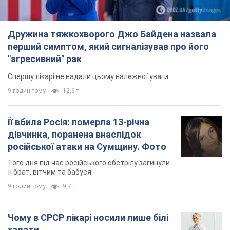
Її вбила Росія: померла 13-річна
дівчинка, поранена внаслідок
російської атаки на Сумщину. Фото
Того дня під час російського обстрілу загинули
її брат, вітчим та бабуся
9 годин тому
9,7 т.
Чому в СРСР лікарі носили лише білі
халати
У цьому був як практичний, так і символічний
сенс
8 годин тому
4,4 т.