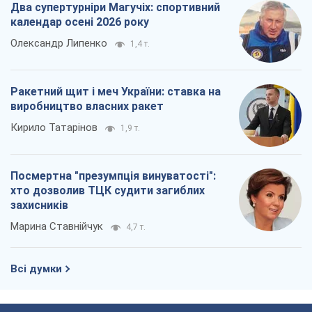
Посмертна "презумпція винуватості":
хто дозволив ТЦК судити загиблих
захисників
Марина Ставнійчук
4,7 т.
Всі думки
Про компанію
Команда
Правова інформація
Політика конфіденційності
Реклама на сайті
Документи
Редакційна політика
Журналісти OBOZ.UA на місці