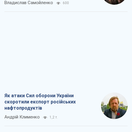
Як атаки Сил оборони України
скоротили експорт російських
нафтопродуктів
Андрій Клименко
1,2 т.
Два супертурніри Магучіх: спортивний
календар осені 2026 року
Олександр Липенко
1,4 т.
Ракетний щит і меч України: ставка на
виробництво власних ракет
Кирило Татарінов
1,9 т.