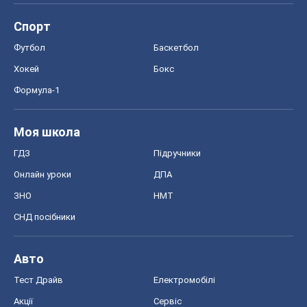
Спорт
Футбол
Баскетбол
Хокей
Бокс
Формула-1
Моя школа
ГДЗ
Підручники
Онлайн уроки
ДПА
ЗНО
НМТ
СНД посібники
Авто
Тест Драйв
Електромобілі
Акції
Сервіс