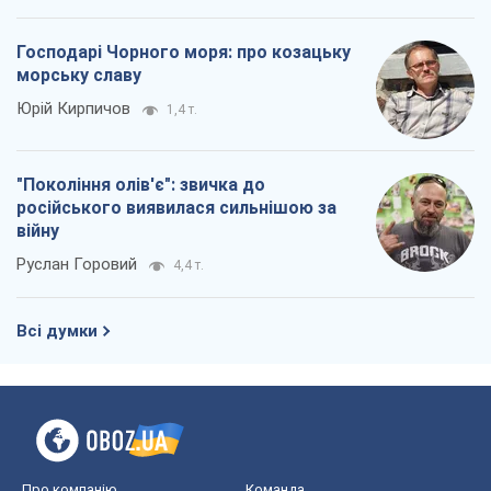
Господарі Чорного моря: про козацьку
морську славу
Юрій Кирпичов
1,4 т.
"Покоління олів'є": звичка до
російського виявилася сильнішою за
війну
Руслан Горовий
4,4 т.
Всі думки
Про компанію
Команда