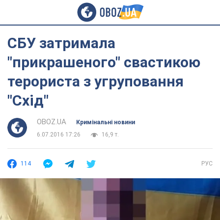
СБУ затримала
"прикрашеного" свастикою
терориста з угруповання
"Схід"
OBOZ.UA
Кримінальні новини
6.07.2016 17:26
16,9 т.
114
РУС