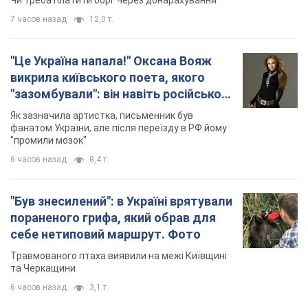
7 часов назад
12,0 т.
"Це Україна напала!" Оксана Вояж
викрила київського поета, якого
"зазомбували": він навіть російської
не знав, а тепер хоче геноциду
Як зазначила артистка, письменник був
українців
фанатом України, але після переїзду в РФ йому
"промили мозок"
6 часов назад
8,4 т.
"Був знесилений": в Україні врятували
пораненого грифа, який обрав для
себе нетиповий маршрут. Фото
Травмованого птаха виявили на межі Київщині
та Черкащини
6 часов назад
3,1 т.