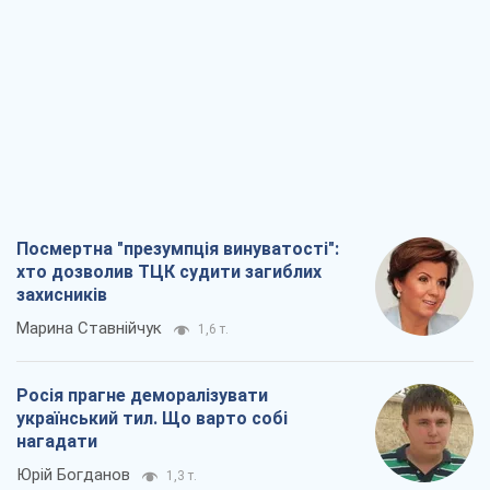
Посмертна "презумпція винуватості":
хто дозволив ТЦК судити загиблих
захисників
Марина Ставнійчук
1,6 т.
Росія прагне деморалізувати
український тил. Що варто собі
нагадати
Юрій Богданов
1,3 т.