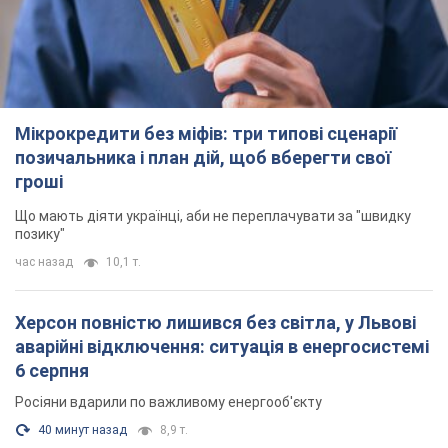
Мікрокредити без міфів: три типові сценарії
позичальника і план дій, щоб вберегти свої
гроші
Що мають діяти українці, аби не переплачувати за "швидку
позику"
час назад
10,1 т.
Херсон повністю лишився без світла, у Львові
аварійні відключення: ситуація в енергосистемі
6 серпня
Росіяни вдарили по важливому енергооб'єкту
40 минут назад
8,9 т.