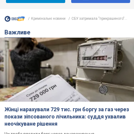
Кримінальні новини
СБУ затримала "прикрашеного"...
Важливе
Жінці нарахували 729 тис. грн боргу за газ через
покази зіпсованого лічильника: суддя ухвалив
неочікуване рішення
Чи треба платити борг через донарахування