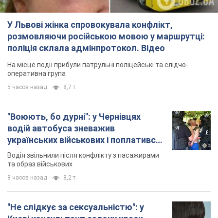
У Львові жінка спровокувала конфлікт,
розмовляючи російською мовою у маршрутці:
поліція склала адмінпротокол. Відео
На місце події прибули патрульні поліцейські та слідчо-
оперативна група
5 часов назад
8,7 т.
"Воюють, бо дурні": у Чернівцях
водій автобуса зневажив
українських військових і поплатився.
Відео
Водія звільнили після конфлікту з пасажирами
та образ військових
8 часов назад
8,2 т.
"Не слідкує за сексуальністю": у