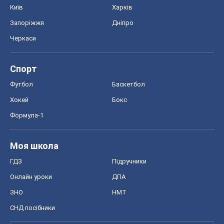
Київ
Харків
Запоріжжя
Дніпро
Черкаси
Спорт
Футбол
Баскетбол
Хокей
Бокс
Формула-1
Моя школа
ГДЗ
Підручники
Онлайн уроки
ДПА
ЗНО
НМТ
СНД посібники