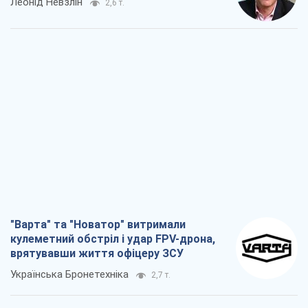
Леонід Невзлін
2,6 т.
"Варта" та "Новатор" витримали
кулеметний обстріл і удар FPV-дрона,
врятувавши життя офіцеру ЗСУ
Українська Бронетехніка
2,7 т.