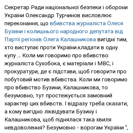
Секретар Ради національної безпеки і оборони
України Олександр Турчинов висловлює
переконання, що
вбивства журналіста Олеся
Бузини і колишнього народного депутата від
Партії регіонів Олега Калашникова
вигідні тим,
хто виступає проти України.кладати в одну
купу ... Коли ми говоримо про вбивство
журналіста Сухобока, є матеріали і МВС, і
прокуратури, де є підстави, щоб говорити про
побутовий мотив вбивства. Коли ми говоримо
про вбивство Бузини, Калашникова, то
безумовно, тут простежується замовний
характер цих вбивств. І відразу треба сказати,
а кому вигідно ліквідувати Бузину і
Калашникова, щоб піднялася така хвиля
невдоволення? Безумовно - ворогам України ",