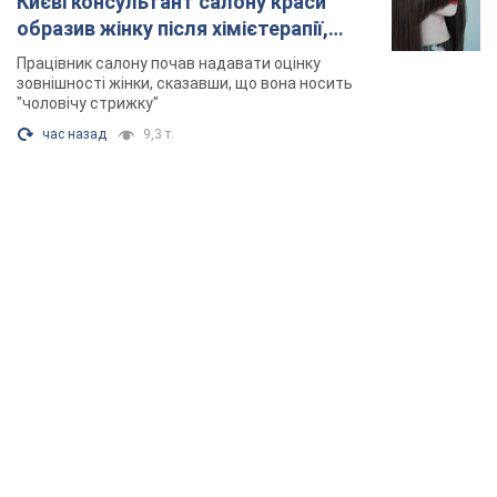
Києві консультант салону краси
образив жінку після хімієтерапії,
розгорівся скандал. Фото
Працівник салону почав надавати оцінку
зовнішності жінки, сказавши, що вона носить
"чоловічу стрижку"
час назад
9,3 т.