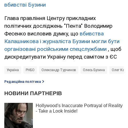
вбивстві Бузини
Глава правління Центру прикладних
політичних досліджень "Пента" Володимир
Фесенко висловив думку, що
вбивства
Калашникова і журналіста Бузини могли бути
організовані російськими спецслужбами
, щоб
дискредитувати Україну перед самітом з ЄС
Україна
РНБО
Олександр Турчинов
Олесь Бузина
Олег Кал
Редакційна політика