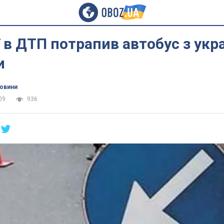
ї в ДТП потрапив автобус з ук
и
новини
09
936