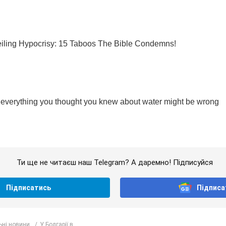
Ти ще не читаєш наш Telegram? А даремно! Підписуйся
Підписатись
Підписа
ьні новини
У Болгарії в...