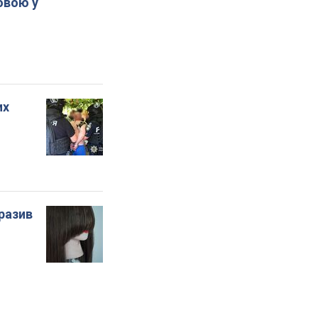
овою у
их
бразив