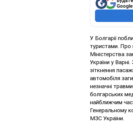
Будьте
Google
У Болгарії побл
туристами. Про 
Міністерства за
України у Варні.
зіткнення пасаж
автомобіля заги
незначні травми
болгарських мед
найближчим часо
Генеральному ко
МЗС України.