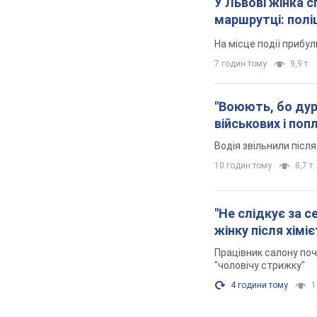
У Львові жінка 
маршрутці: полі
На місце події прибу
7 годин тому
9,9 т.
"Воюють, бо дурн
військових і поп
Водія звільнили післ
10 годин тому
8,7 т.
"Не слідкує за с
жінку після хімі
Працівник салону поч
"чоловічу стрижку"
4 години тому
1