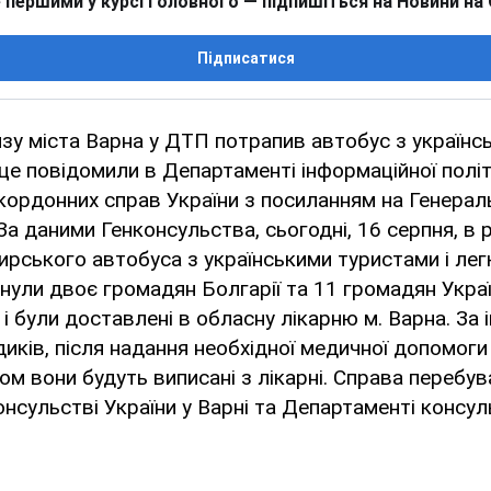
 першими у курсі головного — підпишіться на Новини на
Підписатися
изу міста Варна у ДТП потрапив автобус з українс
це повідомили в Департаменті інформаційної полі
кордонних справ України з посиланням на Генера
 За даними Генконсульства, сьогодні, 16 серпня, в 
ирського автобуса з українськими туристами і ле
нули двоє громадян Болгарії та 11 громадян Укра
 і були доставлені в обласну лікарню м. Варна. За
иків, після надання необхідної медичної допомог
м вони будуть виписані з лікарні. Справа перебув
нсульстві України у Варні та Департаменті консул