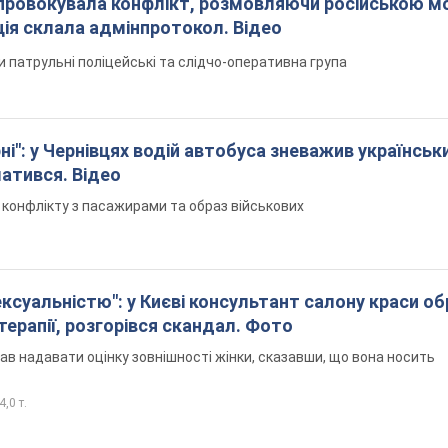
спровокувала конфлікт, розмовляючи російською м
ція склала адмінпротокол. Відео
ли патрульні поліцейські та слідчо-оперативна група
і": у Чернівцях водій автобуса зневажив українськ
латився. Відео
я конфлікту з пасажирами та образ військових
ексуальністю": у Києві консультант салону краси о
єтерапії, розгорівся скандал. Фото
ав надавати оцінку зовнішності жінки, сказавши, що вона носить
4,0 т.