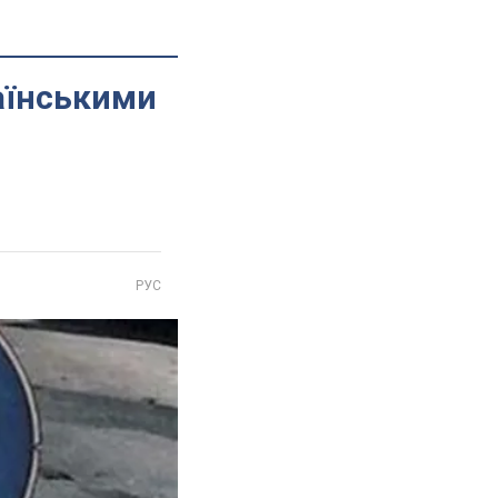
раїнськими
РУС