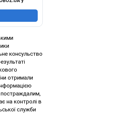
 OBOZ.UA у
ькими
тики
льне консульство
результаті
гкового
їни отримали
 інформацією
и постраждалим,
ає на контролі в
ьської служби