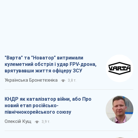
"Варта" та "Новатор" витримали
кулеметний обстріл і удар FPV-дрона,
врятувавши життя офіцеру ЗСУ
Українська Бронетехніка
3,8 т.
КНДР як каталізатор війни, або Про
новий етап російсько-
північнокорейського союзу
Олексій Кущ
3,9 т.