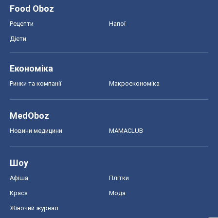
Food Oboz
Рецепти
Напої
Дієти
Економіка
Ринки та компанії
Макроекономіка
MedOboz
Новини медицини
MAMACLUB
Шоу
Афіша
Плітки
Краса
Мода
Жіночий журнал