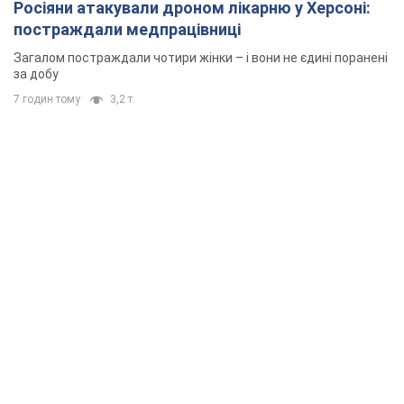
Росіяни атакували дроном лікарню у Херсоні:
постраждали медпрацівниці
Загалом постраждали чотири жінки – і вони не єдині поранені
за добу
7 годин тому
3,2 т.