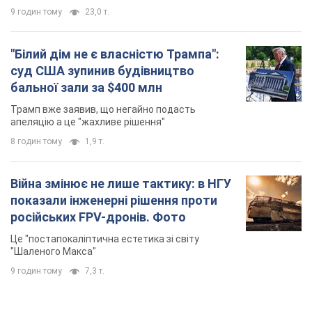
9 годин тому
23,0 т.
"Білий дім не є власністю Трампа":
суд США зупинив будівництво
бальної зали за $400 млн
Трамп вже заявив, що негайно подасть
апеляцію а це "жахливе рішення"
8 годин тому
1,9 т.
Війна змінює не лише тактику: в НГУ
показали інженерні рішення проти
російських FPV-дронів. Фото
Це "постапокаліптична естетика зі світу
"Шаленого Макса"
9 годин тому
7,3 т.