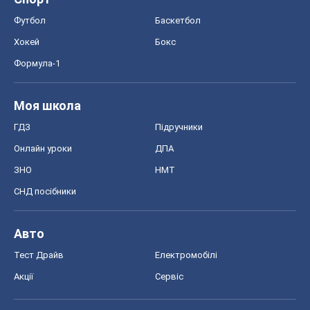
Футбол
Баскетбол
Хокей
Бокс
Формула-1
Моя школа
ГДЗ
Підручники
Онлайн уроки
ДПА
ЗНО
НМТ
СНД посібники
Авто
Тест Драйв
Електромобілі
Акції
Сервіс