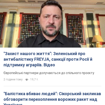
"Захист нашого життя": Зеленський про
антибалістику FREYJA, санкції проти Росії й
підтримку аграріїв. Відео
Європейські партнери долучаються до спільного проєкту
2 години тому
19,7 т.
"Балістика вбиває людей": Сікорський закликав
обговорити перехоплення ворожих ракет над
Україною