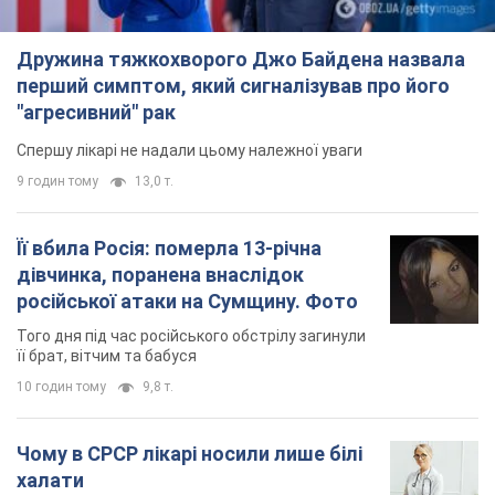
Дружина тяжкохворого Джо Байдена назвала
перший симптом, який сигналізував про його
"агресивний" рак
Спершу лікарі не надали цьому належної уваги
9 годин тому
13,0 т.
Її вбила Росія: померла 13-річна
дівчинка, поранена внаслідок
російської атаки на Сумщину. Фото
Того дня під час російського обстрілу загинули
її брат, вітчим та бабуся
10 годин тому
9,8 т.
Чому в СРСР лікарі носили лише білі
халати