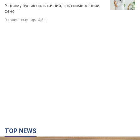
У цьому був як практичний, так і символічний
сенс
9 годин тому
4,6 т.
TOP NEWS