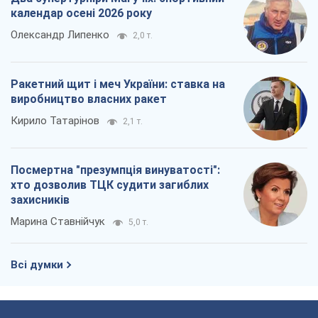
календар осені 2026 року
Олександр Липенко
2,0 т.
Ракетний щит і меч України: ставка на
виробництво власних ракет
Кирило Татарінов
2,1 т.
Посмертна "презумпція винуватості":
хто дозволив ТЦК судити загиблих
захисників
Марина Ставнійчук
5,0 т.
Всі думки