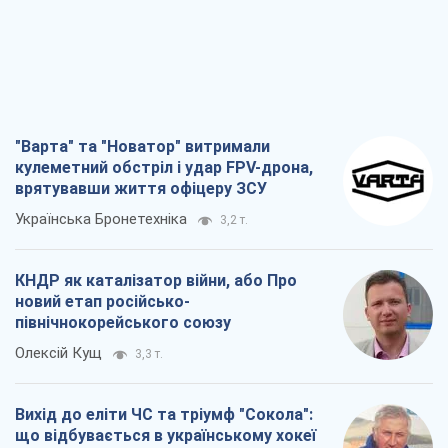
Українська Бронетехніка
3,2 т.
КНДР як каталізатор війни, або Про
новий етап російсько-
північнокорейського союзу
Олексій Кущ
3,3 т.
Вихід до еліти ЧС та тріумф "Сокола":
що відбувається в українському хокеї
Олександр Липенко
1,2 т.
Що очікує українців у 2026–2028 роках?
Головні висновки з нових прогнозів від
НБУ
Василь Фурман
23,4 т.