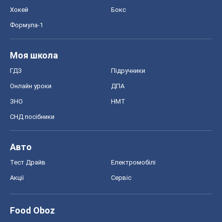
ЗНО
НМТ
СНД посібники
Авто
Тест Драйв
Електромобілі
Акції
Сервіс
Food Oboz
Рецепти
Напої
Дієти
Економіка
Ринки та компанії
Макроекономіка
MedOboz