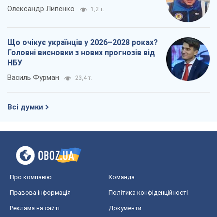
Всі думки
Про компанію
Команда
Правова інформація
Політика конфіденційності
Реклама на сайті
Документи
Редакційна політика
Журналісти OBOZ.UA на місці
подій
OBOZ.UA
Політика
Світ
Розслідування
Блоги
Суспільство