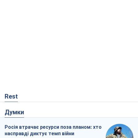
Rest
Думки
Росія втрачає ресурси поза планом: хто
насправді диктує темп війни
Сергій Місюра
9,1 т.
"Ми вже проходили через гірше": Україні
не варто піддаватися зневірі через
ракетний терор
Сергій Марченко, експерт
8,4 т.