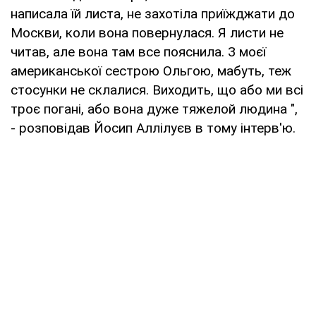
написала їй листа, не захотіла приїжджати до
Москви, коли вона повернулася. Я листи не
читав, але вона там всe пояснила. З моєї
американської сестрою Ольгою, мабуть, теж
стосунки не склалися. Виходить, що або ми всі
троє погані, або вона дуже тяжeлой людина ",
- розповідав Йосип Аллілуєв в тому інтерв'ю.