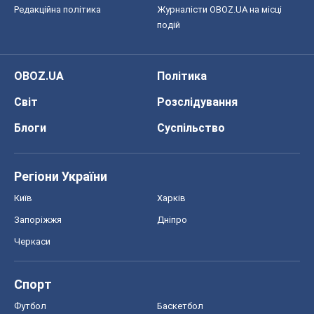
Регіони України
Київ
Харків
Запоріжжя
Дніпро
Черкаси
Спорт
Футбол
Баскетбол
Хокей
Бокс
Формула-1
Моя школа
ГДЗ
Підручники
Онлайн уроки
ДПА