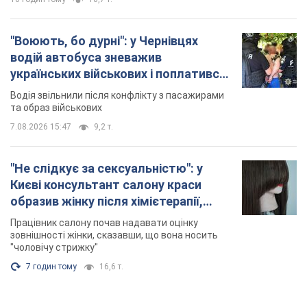
"Не слідкує за сексуальністю": у
Києві консультант салону краси
образив жінку після хімієтерапії,
розгорівся скандал. Фото
Працівник салону почав надавати оцінку
зовнішності жінки, сказавши, що вона носить
"чоловічу стрижку"
7 годин тому
16,6 т.