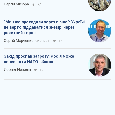
Захід проспав загрозу: Росія може
перевірити НАТО війною
Леонід Невзлін
3,3 т.
"Варта" та "Новатор" витримали
кулеметний обстріл і удар FPV-дрона,
врятувавши життя офіцеру ЗСУ