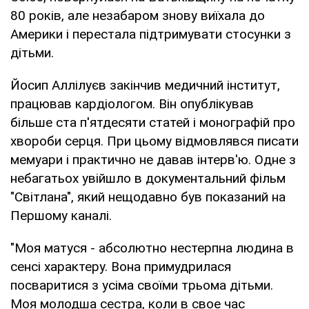
80 років, але незабаром знову виїхала до
Америки і перестала підтримувати стосунки з
дітьми.
Йосип Аллілуєв закінчив медичний інститут,
працював кардіологом. Він опублікував
більше ста п'ятдесяти статей і монографій про
хвороби серця. При цьому відмовлявся писати
мемуари і практично не давав інтерв'ю. Одне з
небагатьох увійшло в документальний фільм
"Світлана", який нещодавно був показаний на
Першому каналі.
"Моя матуся - абсолютно нестерпна людина в
сенсі характеру. Вона примудрилася
посваритися з усіма своїми трьома дітьми.
Моя молодша сестра, коли в своe час