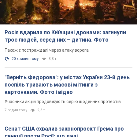
"Верніть Федорова": у містах України 23-й день
поспіль тривають масові мітинги з
картонками. Фото і відео
Учасники акцій продовжують серію щоденних протестів
7 годин тому
2,6 т.
Сенат США схвалив законопроєкт Грема про
санкції проти Росії: що далі
Документ передбачає нові економічні обмеження
6 годин тому
5,3 т.