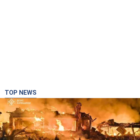
TOP NEWS
Росія вдарила по Київщині дронами: загинули
троє людей, серед них – дитина. Фото
Також є постраждалі через атаку ворога
20 хвилин тому
8,8 т.