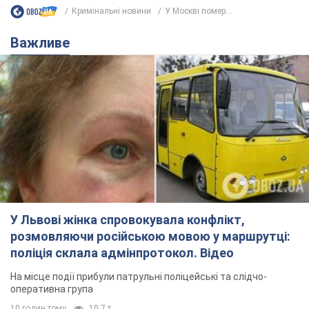
У Львові жінка спровокувала конфлікт,
розмовляючи російською мовою у маршрутці:
поліція склала адмінпротокол. Відео
На місце події прибули патрульні поліцейські та слідчо-
оперативна група
10 годин тому
10,7 т.
"Воюють, бо дурні": у Чернівцях
водій автобуса зневажив
українських військових і поплатився.
Відео
Водія звільнили після конфлікту з пасажирами
та образ військових
7.08.2026 15:47
9,2 т.