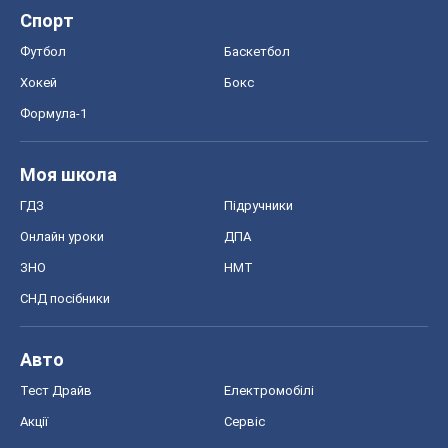
Спорт
Футбол
Баскетбол
Хокей
Бокс
Формула-1
Моя школа
ГДЗ
Підручники
Онлайн уроки
ДПА
ЗНО
НМТ
СНД посібники
Авто
Тест Драйв
Електромобілі
Акції
Сервіс