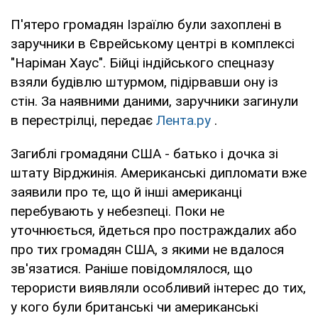
П'ятеро громадян Ізраїлю були захоплені в
заручники в Єврейському центрі в комплексі
"Наріман Хаус". Бійці індійського спецназу
взяли будівлю штурмом, підірвавши ону із
стін. За наявними даними, заручники загинули
в перестрілці, передає
Лента.ру
.
Загиблі громадяни США - батько і дочка зі
штату Вірджинія. Американські дипломати вже
заявили про те, що й інші американці
перебувають у небезпеці. Поки не
уточнюється, йдеться про постраждалих або
про тих громадян США, з якими не вдалося
зв'язатися. Раніше повідомлялося, що
терористи виявляли особливий інтерес до тих,
у кого були британські чи американські