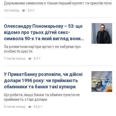
Державним символом є тільки перший куплет та приспів пісні
час назад
3,6 т.
Олександру Пономарьову – 53: що
відомо про трьох дітей секс-
символа 90-х та який вигляд вони
мають
За розвитком кар'єри артист не забував про
особисте щастя
7 часов назад
6,9 т.
У ПриватБанку розповіли, чи дійсні
долари 1996 року: чи приймають
обмінники та банки такі купюри
Що робити, якщо банки та обмінні пункти не
приймають старі долари
8 часов назад
60,6 т.