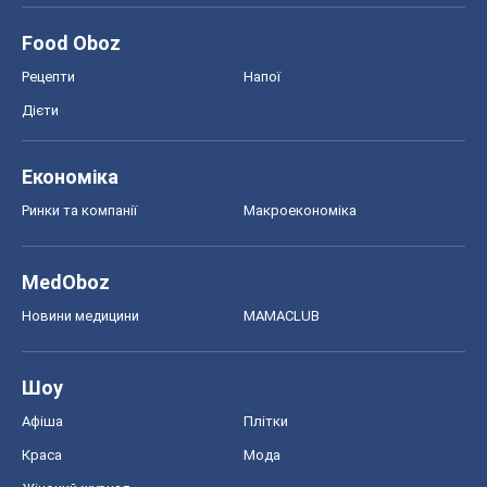
Food Oboz
Рецепти
Напої
Дієти
Економіка
Ринки та компанії
Макроекономіка
MedOboz
Новини медицини
MAMACLUB
Шоу
Афіша
Плітки
Краса
Мода