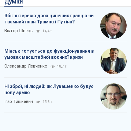
Думки
Збіг інтересів двох цинічних гравців чи
таємний план Трампа і Путіна?
Віктор Швець
14,4 т.
Мінськ готується до функціонування в
умовах масштабної воєнної кризи
Олександр Левченко
18,7 т.
Ні зброї, ні людей: як Лукашенко будує
нову армію
Ігар Тишкевич
15,8 т.