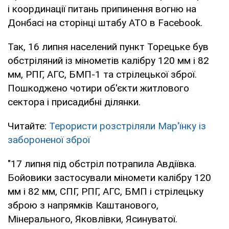
і координації питань припинення вогню на
Донбасі на сторінці штабу АТО в Facebook.
Так, 16 липня населений пункт Торецьке був
обстріляний із мінометів калібру 120 мм і 82
мм, РПГ, АГС, БМП-1 та стрілецької зброї.
Пошкоджено чотири об'єкти житлового
сектора і присадибні ділянки.
Читайте:
Терористи розстріляли Мар'їнку із
забороненої зброї
"17 липня під обстріл потрапила Авдіївка.
Бойовики застосували міномети калібру 120
мм і 82 мм, СПГ, РПГ, АГС, БМП і стрілецьку
зброю з напрямків Каштанового,
Мінерального, Яковлівки, Ясинуватої.