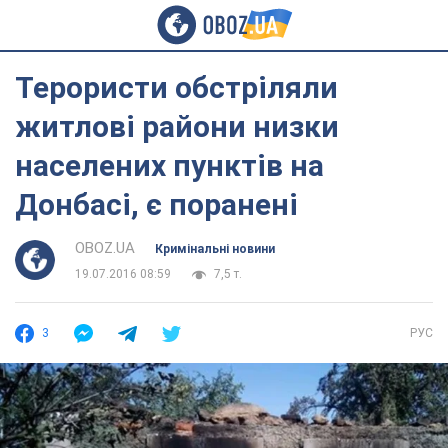
Терористи обстріляли
житлові райони низки
населених пунктів на
Донбасі, є поранені
OBOZ.UA
Кримінальні новини
19.07.2016 08:59
7,5 т.
3
РУС