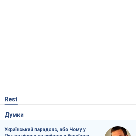
Rest
Думки
Український парадокс, або Чому у
Путіна нічого не вийшло з Україною
Віталій Портников
19,5 т.
Москва висуває претензії Пекіну:
дружба перетворюється на залежність
Росії від Китаю
Віктор Каспрук
15,4 т.