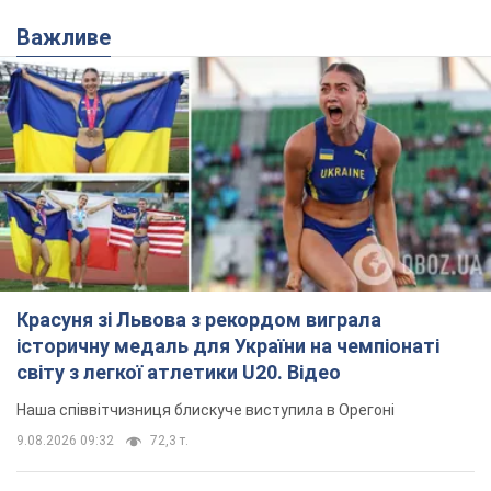
Красуня зі Львова з рекордом виграла
історичну медаль для України на чемпіонаті
світу з легкої атлетики U20. Відео
Наша співвітчизниця блискуче виступила в Орегоні
9.08.2026 09:32
72,3 т.
Брітні Спірс зізналася в уколах краси
і показала наслідки невдалої
косметології: ходила так майже
місяць
Помітний наслідок процедури зберігався
близько чотирьох тижнів
9.08.2026 13:19
3,8 т.