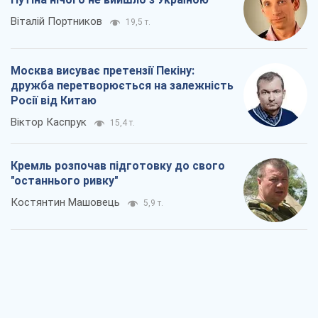
Кремль розпочав підготовку до свого
"останнього ривку"
Костянтин Машовець
5,9 т.
Дух Анкоріджа остаточно випарувався
Віктор Андрусів
6,4 т.