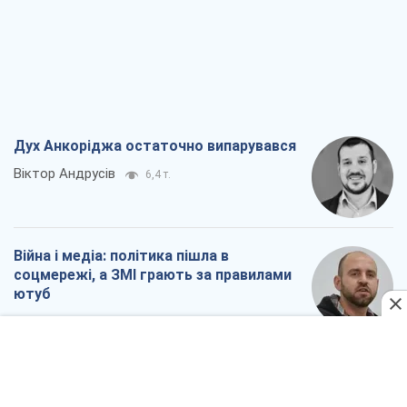
Війна і медіа: політика пішла в
соцмережі, а ЗМІ грають за правилами
ютуб
Павло Казарін
3,4 т.
У полоні власних міфів: як
Костянтинівка стала головною
ідеологічною пасткою для російських
окупантів
Дмитро Снєгирьов
7,0 т.
Рекрутинг: оновлений і, схоже,
корисний ворожий досвід, або
Діалектика вибагливого боягузтва
Олександр Кірш
5,9 т.