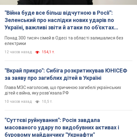
"Вкрай прикро": Сибіга розкритикував ЮНІСЕФ
за заяву про загиблих дітей в Україні
Глава МЗС наголосив, що причиною загибелі українських
дітей є війна, яку розв'язала РФ
10 часов назад
10,5 т.
"Суттєві руйнування": Росія завдала
масованого удару по видобувних активах і
буровому майданчику "Укрнафти"
Проти видобувної інфраструктури ворог застосував десятки
БПЛА
11 часов назад
8,9 т.