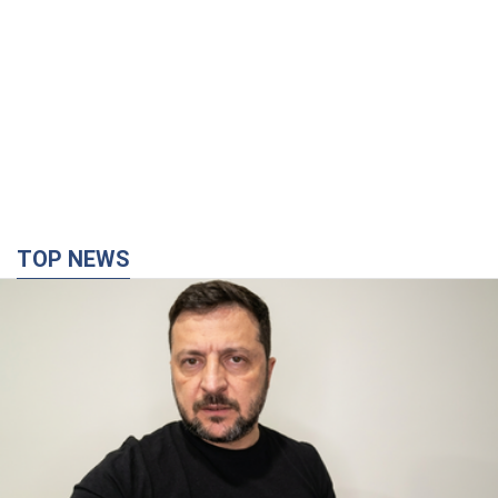
TOP NEWS
"Війна буде все більш відчутною в Росії":
Зеленський про наслідки нових ударів по
Україні, важливі звіти й атаки по об'єктах
ворога. Відео
Понад 300 тисяч сімей в Одесі та області залишалися без
електрики
12 часов назад
154,1 т.