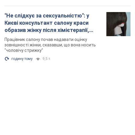
"Не слідкує за сексуальністю": у
Києві консультант салону краси
образив жінку після хімієтерапії,
розгорівся скандал. Фото
Працівник салону почав надавати оцінку
зовнішності жінки, сказавши, що вона носить
"чоловічу стрижку"
годину тому
9,5 т.