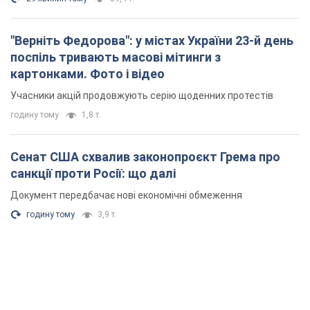
"Верніть Федорова": у містах України 23-й день
поспіль тривають масові мітинги з
картонками. Фото і відео
Учасники акцій продовжують серію щоденних протестів
годину тому
1,8 т.
Сенат США схвалив законопроєкт Грема про
санкції проти Росії: що далі
Документ передбачає нові економічні обмеження
годину тому
3,9 т.