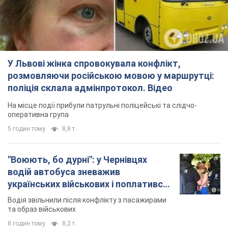
У Львові жінка спровокувала конфлікт,
розмовляючи російською мовою у маршрутці:
поліція склала адмінпротокол. Відео
На місце події прибули патрульні поліцейські та слідчо-
оперативна група
5 годин тому
8,8 т.
"Воюють, бо дурні": у Чернівцях
водій автобуса зневажив
українських військових і поплатився.
Відео
Водія звільнили після конфлікту з пасажирами
та образ військових
8 годин тому
8,2 т.