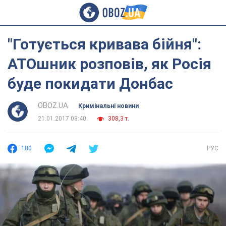
"Готується кривава бійня":
АТОшник розповів, як Росія
буде покидати Донбас
OBOZ.UA
Кримінальні новини
21.01.2017 08:40
308,3 т.
180
РУС