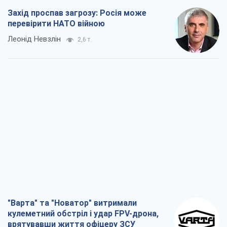
Захід проспав загрозу: Росія може
перевірити НАТО війною
Леонід Невзлін
2,6 т.
"Варта" та "Новатор" витримали
кулеметний обстріл і удар FPV-дрона,
врятувавши життя офіцеру ЗСУ