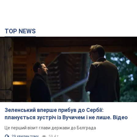
TOP NEWS
Зеленський вперше прибув до Сербії:
планується зустріч із Вучичем і не лише. Відео
Це перший візит глави держави до Бєлграда
29 хвилин тому
59,4 т.