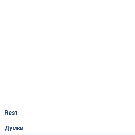
Rest
Думки
Збіг інтересів двох цинічних гравців чи
таємний план Трампа і Путіна?
Віктор Швець
4,8 т.
Мінськ готується до функціонування в
умовах масштабної воєнної кризи