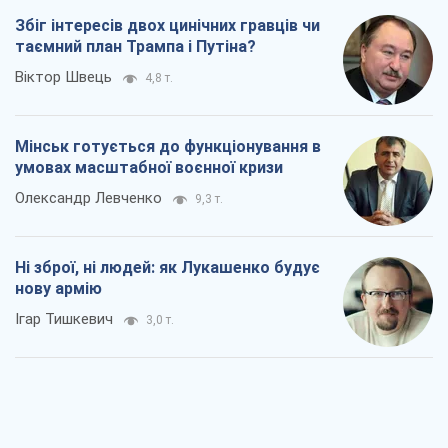
Олександр Левченко
9,3 т.
Ні зброї, ні людей: як Лукашенко будує
нову армію
Ігар Тишкевич
3,0 т.
Коли закінчиться війна?