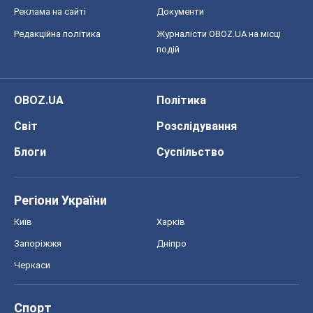
Блоги
Суспільство
Регіони України
Київ
Харків
Запоріжжя
Дніпро
Черкаси
Спорт
Футбол
Баскетбол
Хокей
Бокс
Формула-1
Моя школа
ГДЗ
Підручники