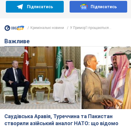
Саудівська Аравія, Туреччина та Пакистан
створили азійський аналог НАТО: що відомо
Договір передбачає взаємну підтримку у разі нападу на одну
з держав
8.08.2026 00:22
4,5 т.
На Прикарпатті після аномальної
спеки пройшла потужна злива:
дороги перетворились на річки.
Відео
Негода накрила Івано-Франківщину та