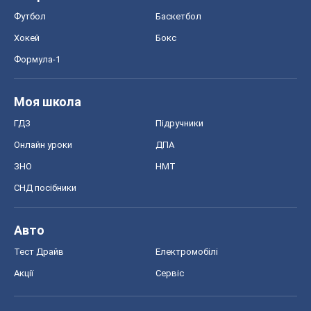
Онлайн уроки
ДПА
ЗНО
НМТ
СНД посібники
Авто
Тест Драйв
Електромобілі
Акції
Сервіс
Food Oboz
Рецепти
Напої
Дієти
Економіка
Ринки та компанії
Макроекономіка