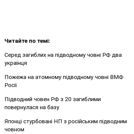
Читайте по темі:
Серед загиблих на підводному човні РФ два
українця
Пожежа на атомному підводному човні ВМФ
Росії
Підводний човен РФ з 20 загиблими
повернулася на базу
Японці стурбовані НП з російським підводним
човном