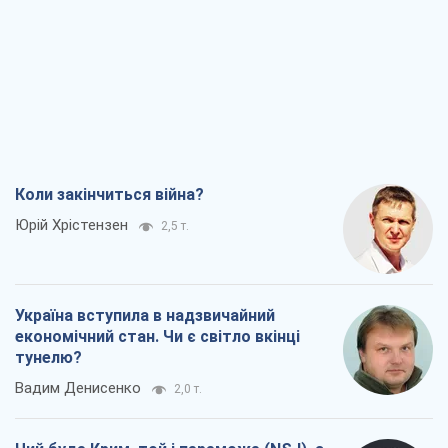
Юрій Хрістензен
2,5 т.
Україна вступила в надзвичайний
економічний стан. Чи є світло вкінці
тунелю?
Вадим Денисенко
2,0 т.
Чий буде Крим, той і переможе (NSJ), а
українських футбольних чиновників
можуть назвати вбивцями
Олександр Кірш
3,1 т.
Захід проспав загрозу: Росія може
перевірити НАТО війною
Леонід Невзлін
6,2 т.