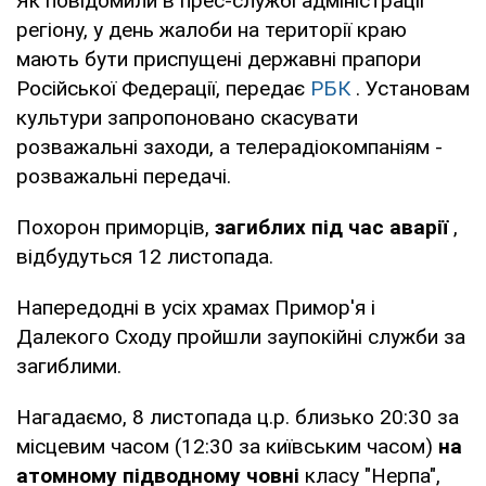
Як повідомили в прес-службі адміністрації
регіону, у день жалоби на території краю
мають бути приспущені державні прапори
Російської Федерації, передає
РБК
. Установам
культури запропоновано скасувати
розважальні заходи, а телерадіокомпаніям -
розважальні передачі.
Похорон приморців,
загиблих під час аварії
,
відбудуться 12 листопада.
Напередодні в усіх храмах Примор'я і
Далекого Сходу пройшли заупокійні служби за
загиблими.
Нагадаємо, 8 листопада ц.р. близько 20:30 за
місцевим часом (12:30 за київським часом)
на
атомному підводному човні
класу "Нерпа",