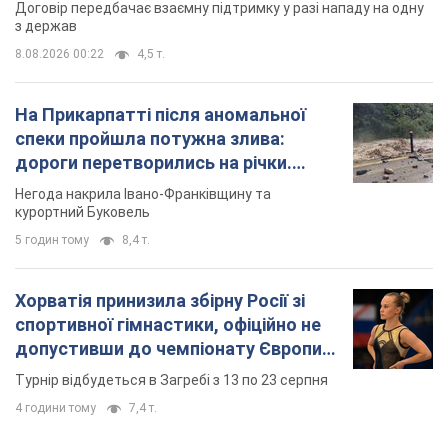
курортний Буковель
5 годин тому
8,4 т.
Хорватія принизила збірну Росії зі
спортивної гімнастики, офіційно не
допустивши до чемпіонату Європи
основних спортсменів
Турнір відбудеться в Загребі з 13 по 23 серпня
4 години тому
7,4 т.