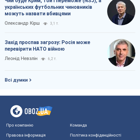
Всі думки
Про компанію
Команда
Правова інформація
Політика конфіденційності
Реклама на сайті
Документи
Редакційна політика
Журналісти OBOZ.UA на місці
подій
OBOZ.UA
Політика
Світ
Розслідування