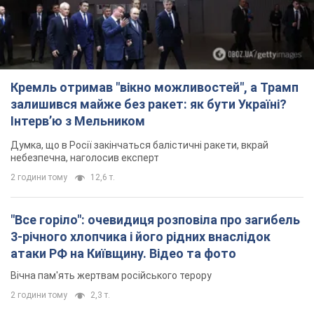
Думка, що в Росії закінчаться балістичні ракети, вкрай
небезпечна, наголосив експерт
2 години тому
12,6 т.
"Все горіло": очевидиця розповіла про загибель
3-річного хлопчика і його рідних внаслідок
атаки РФ на Київщину. Відео та фото
Вічна пам'ять жертвам російського терору
2 години тому
2,3 т.
У Німеччині зафіксували дрони над базою, де
ремонтують системи Patriot – Tagesschau
Служба охорони зафіксувала шість прольотів БПЛА
2 години тому
1,8 т.