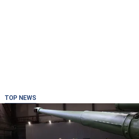
TOP NEWS
Кремль отримав "вікно можливостей", а Трамп
залишився майже без ракет: як бути Україні?
Інтерв’ю з Мельником