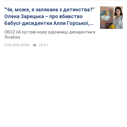
"Чи, може, я залякана з дитинства?"
Олена Зарецька – про вбивство
бабусі-дисидентки Алли Горської,
критику Дмитра Стуса та втечу в
OBOZ.UA зустрів онуку художниці-дисидентки в
Португалію з 5 дітьми
Лісабоні
5.08.2026 04:00
25,9 т.