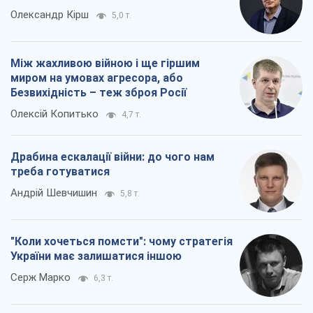
Олександр Кірш
5,0 т.
Між жахливою війною і ще гіршим
миром на умовах агресора, або
Безвихідність – теж зброя Росії
Олексій Копитько
4,7 т.
Драбина ескалації війни: до чого нам
треба готуватися
Андрій Шевчишин
5,8 т.
"Коли хочеться помсти": чому стратегія
України має залишатися іншою
Серж Марко
6,3 т.