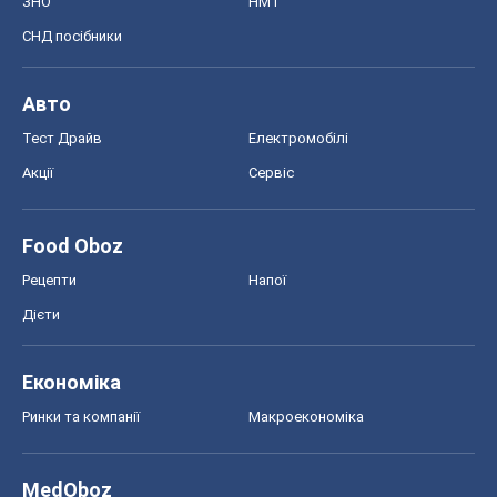
ЗНО
НМТ
СНД посібники
Авто
Тест Драйв
Електромобілі
Акції
Сервіс
Food Oboz
Рецепти
Напої
Дієти
Економіка
Ринки та компанії
Макроекономіка
MedOboz