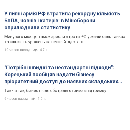
У липні армія РФ втратила рекордну кількість
БпЛА, човнів і катерів: в Міноборони
оприлюднили статистику
Минулого місяця також зросли втрати РФ у живій силі, танках
та кількість уражень на великій відстані
10 часов назад
4,7 т.
"Потрібні швидкі та нестандартні підходи":
Корецький пообіцяв надати бізнесу
пріоритетний доступ до наявних складських
приміщень
Так чи так, бізнес після обстрілів отримає підтримку
6 часов назад
1,0 т.