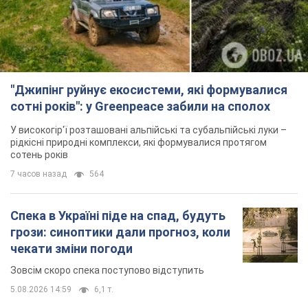
"Джипінг руйнує екосистеми, які формувалися
сотні років": у Greenpeace забили на сполох
У високогір'ї розташовані альпійські та субальпійські луки –
рідкісні природні комплекси, які формувалися протягом
сотень років
7 часов назад
564
Спека в Україні піде на спад, будуть
грози: синоптики дали прогноз, коли
чекати зміни погоди
Зовсім скоро спека поступово відступить
5.08.2026 14:59
6,1 т.