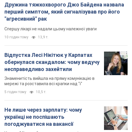
Дружина тяжкохворого Джо Байдена назвала
перший симптом, який сигналізував про його
"агресивний" рак
Спершу лікарі не надали цьому належної уваги
10 годин тому
13,9 т.
Відпустка Лесі Нікітюк у Карпатах
обернулася скандалом: чому ведучу
несправедливо захейтили
Знаменитість вийшла на пряму комунікацію в
мережі та розставила всі крапки над "і"
5 годин тому
10,5 т.
Не лише через зарплату: чому
українці не поспішають
погоджуватися на вакансії