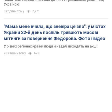
Україною
3 години тому
7,2 т.
"Мама мене вчила, що зневіра це зло": у містах
України 22-й день поспіль тривають масові
мітинги за повернення Федорова. Фото і відео
У різних регіонах країни люди й надалі виходять на акції
26 хвилин тому
678