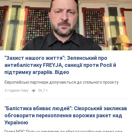
"Захист нашого життя": Зеленський про
антибалістику FREYJA, санкції проти Росії й
підтримку аграріїв. Відео
Європейські партнери долучаються до спільного проєкту
3 години тому
36,7 т.
"Балістика вбиває людей": Сікорський закликав
обговорити перехоплення ворожих ракет над
Україною
Глава МЗС Польщі закликав до збиття російських ракет над