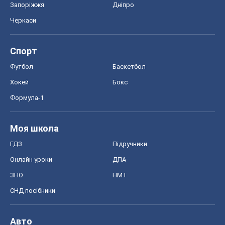
Запоріжжя
Дніпро
Черкаси
Спорт
Футбол
Баскетбол
Хокей
Бокс
Формула-1
Моя школа
ГДЗ
Підручники
Онлайн уроки
ДПА
ЗНО
НМТ
СНД посібники
Авто