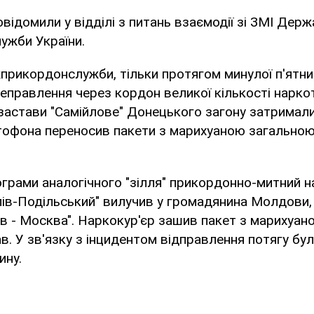
відомили у відділі з питань взаємодії зі ЗМІ Держ
ужби України.
рикордонслужби, тільки протягом минулої п'ятни
еправлення через кордон великої кількості наркот
астави "Самійлове" Донецького загону затримали 
ітофона переносив пакети з марихуаною загально
грами аналогічного "зілля" прикордонно-митний н
ів-Подільський" вилучив у громадянина Молдови,
в - Москва". Наркокур'єр зашив пакет з марихуан
в. У зв'язку з інцидентом відправлення потягу бу
ину.