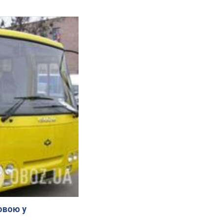
овою у