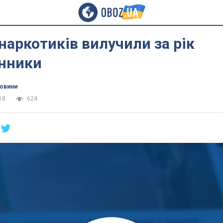
наркотиків вилучили за рік
нники
новини
18
624