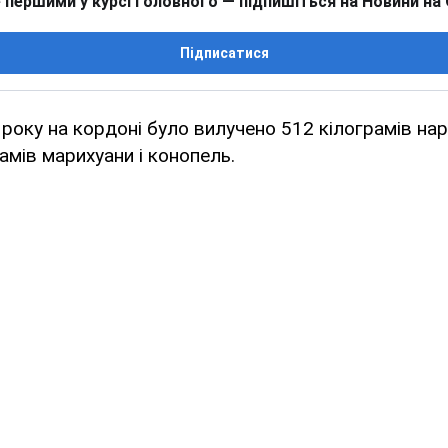
 першими у курсі головного — підпишіться на Новини на
Підписатися
 року на кордоні було вилучено 512 кілограмів нар
амів марихуани і конопель.