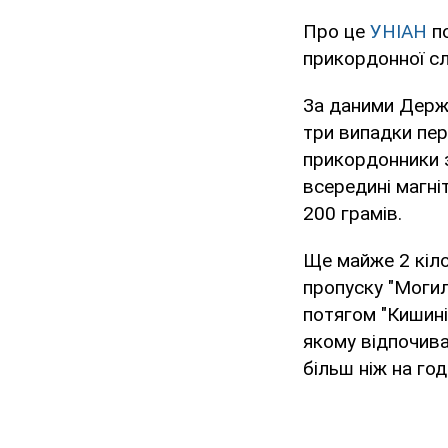
Про це
УНІАН
по
прикордонної сл
За даними Держп
три випадки пер
прикордонники з
всередині магн
200 грамів.
Ще майже 2 кіло
пропуску "Могил
потягом "Кишині
якому відпочива
більш ніж на год