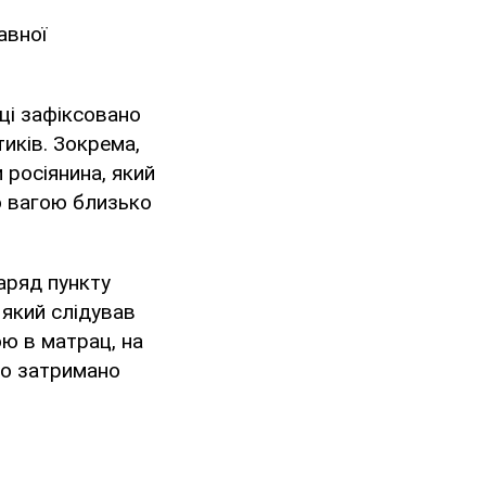
авної
ці зафіксовано
иків. Зокрема,
росіянина, який
ю вагою близько
аряд пункту
 який слідував
ою в матрац, на
ло затримано