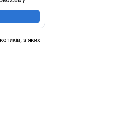
 OBOZ.UA у
котиків, з яких